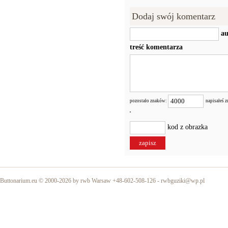
Dodaj swój komentarz
au
treść komentarza
pozostało znaków:
napisałeś 
kod z obrazka
Buttonarium.eu © 2000-2026 by rwb Warsaw +48-602-508-126 -
rwbguziki@wp.pl