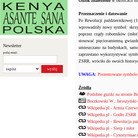
Guzik znaleziono
w okolicach mi
Przeznaczenie i datowanie
Po Rewolucji październikowej (
wprowadziły nowy symbol: skrzyż
poprzez rządy robotników (młot
stosować pięcioramienną gwiaz
Newsletter
umieszczano na budynkach, sam
podaj email:
zaprzestano wykorzystywać symbol
ZSRR, wróciło do swoich history
UWAGA:
Prezentowane symbole n
Źródła
Podobne guziki na stronie B
Boczkowski W., Jaroszyński
Wikipedia.pl - Armia Czerw
Wikipedia.pl - Godło ZSRR
Wikipedia.pl - Rewolucja pa
Wikipedia.pl - Sierp i młot
Wikipedia.pl - Сухопутные 