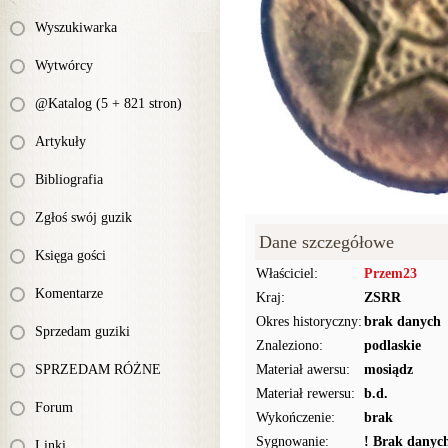
Wyszukiwarka
Wytwórcy
@Katalog (5 + 821 stron)
Artykuły
Bibliografia
Zgłoś swój guzik
Dane szczegółowe
Księga gości
Właściciel:
Przem23
Komentarze
Kraj:
ZSRR
Okres historyczny:
brak danych
Sprzedam guziki
Znaleziono:
podlaskie
SPRZEDAM RÓŻNE
Materiał awersu:
mosiądz
Materiał rewersu:
b.d.
Forum
Wykończenie:
brak
Sygnowanie:
! Brak danyc
Linki