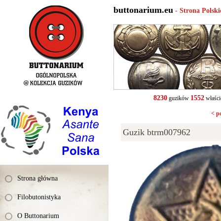
buttonarium.eu
- Strona Polsk
8230
1552
guzików
właści
< p
Guzik btrm007962
Strona główna
Filobutonistyka
O Buttonarium