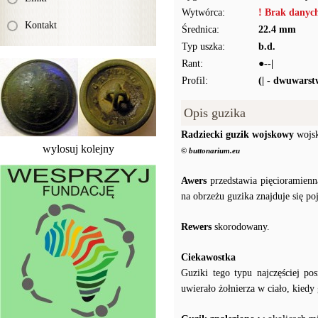
Wytwórca:
! Brak danyc
Kontakt
Średnica:
22.4 mm
Typ uszka:
b.d.
Rant:
●--|
Profil:
(| - dwuwars
Opis guzika
Radziecki guzik wojskowy
wojsk
wylosuj kolejny
© buttonarium.eu
Awers
przedstawia pięcioramienn
na obrzeżu guzika znajduje się po
Rewers
skorodowany.
Ciekawostka
Guziki tego typu najczęściej p
uwierało żołnierza w ciało, kiedy