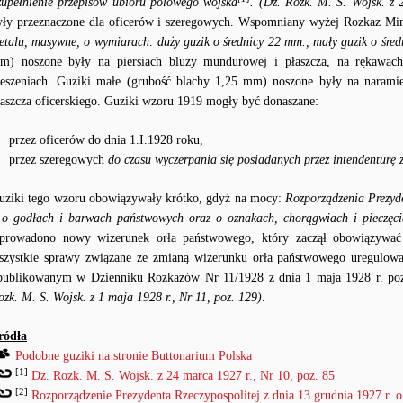
zupełnienie przepisów ubioru polowego wojska
. (Dz. Rozk. M. S. Wojsk. z 
yły przeznaczone dla oficerów i szeregowych. Wspomniany wyżej Rozkaz Mini
etalu, masywne, o wymiarach: duży guzik o średnicy 22 mm., mały guzik o śre
m) noszone były na piersiach bluzy mundurowej i płaszcza, na rękawach,
ieszeniach. Guziki małe (grubość blachy 1,25 mm) noszone były na naramie
łaszcza oficerskiego. Guziki wzoru 1919 mogły być donaszane:
przez oficerów do dnia 1.I.1928 roku,
przez szeregowych
do czasu wyczerpania się posiadanych przez intendenturę 
uziki tego wzoru obowiązywały krótko, gdyż na mocy:
Rozporządzenia Prezyd
. o godłach i barwach państwowych oraz o oznakach, chorągwiach i pieczęc
prowadono nowy wizerunek orła państwowego, który zaczął obowiązywa
szystkie sprawy związane ze zmianą wizerunku orła państwowego uregulo
publikowanym w Dzienniku Rozkazów Nr 11/1928 z dnia 1 maja 1928 r. po
ozk. M. S. Wojsk. z 1 maja 1928 r., Nr 11, poz. 129)
.
ródła
Podobne guziki na stronie Buttonarium Polska
[1]
Dz. Rozk. M. S. Wojsk. z 24 marca 1927 r., Nr 10, poz. 85
[2]
Rozporządzenie Prezydenta Rzeczypospolitej z dnia 13 grudnia 1927 r. o