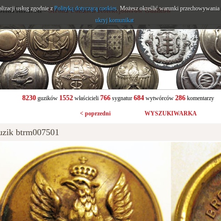
alizacji usług zgodnie z
onarium.eu
Polityką dotyczącą cookies
. Możesz określić warunki przechowywania l
- Strona Polskich Kolekcjonerów Guzików
ukryj komunikat
8230
1552
766
684
286
guzików
właścicieli
sygnatur
wytwórców
komentarzy
< poprzedni
WYSZUKIWARKA
uzik btrm007501