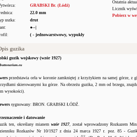
Ostatnia aktua
ytwórca:
GRABSKI Br. (Łódź)
Licznik wyświ
rednica:
22.0 mm
Pobierz w we
yp uszka:
drut
ant:
●--|
rofil:
( - jednowarstwowy, wypukły
Opis guzika
olski guzik wojskowy (wzór 1927)
buttonarium.eu
wers
przedstawia orła w koronie zamkniętej z krzyżykiem na samej górze, z 
krzydłami skierowanymi ku górze. Na obrzeżu guzika, 2 mm od brzegu, znajd
m wysokości).
ewers
sygnowany: BRON. GRABSKI ŁÓDŹ.
rzeznaczenie i datowanie
uzik ten, określany mianem
wzór 1927
, został wprowadzony Rozkazem Mi
zienniku Rozkazów Nr 10/1927 z dnia 24 marca 1927 r. poz. 85
- Guzi
[1]