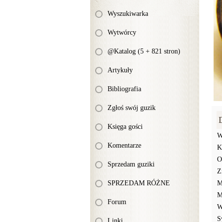
Wyszukiwarka
Wytwórcy
@Katalog (5 + 821 stron)
Artykuły
Bibliografia
Zgłoś swój guzik
Księga gości
W
Komentarze
K
O
Sprzedam guziki
Z
SPRZEDAM RÓŻNE
M
M
Forum
W
S
Linki