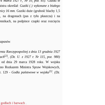
24 marca 1927 r., Nr 10, poz. 85).
Guziki te
stra określał:
Guziki (.) wykonane z białego
dnicy 16 mm.
Guziki duże (grubość blachy 1,5
 na dragonach (pas z tyłu płaszcza) i na
nnikach, na podpince czapki oraz rozcięciu
zapasów.
enta Rzeczypospolitej z dnia 13 grudnia 1927
[2]
iach
,
(Dz. U. z 1927 r. Nr 115, poz. 980)
ć od dnia 29 marca 1928 roku. W wojsku
wano Rozkazem Ministra Spraw Wojskowych,
[3]
z. 129
- Godła państwowe w wojsku
. (Dz.
 godłach i barwach .