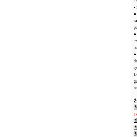
-
-
●
r
p
●
c
o
●
d
g
Ł
g
n
Ź
1