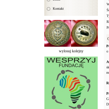
W
Kontakt
Ś
T
R
P
P
wylosuj kolejny
© 
A
s
m
R
P
G
D