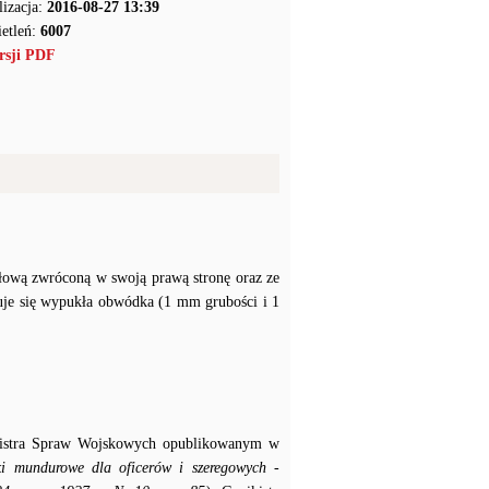
lizacja:
2016-08-27 13:39
etleń:
6007
rsji PDF
głową zwróconą w swoją prawą stronę oraz ze
uje się wypukła obwódka (1 mm grubości i 1
nistra Spraw Wojskowych opublikowanym w
ki mundurowe dla oficerów i szeregowych -