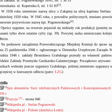
 do zakładu: ul. Pogonowskiego 59/61, tel. 1 38 53
[2]
 mieszkania: ul. Kopernika 6, tel. 1 61 83
.
 W 1936 roku zmieniono nazwę ulicy z Zakątnej na ulicę kapitana Stefana
adzieckiej 1920 roku. W 1945 roku, z powodów politycznych, musiano powróc
[4]
onownie przywrócono nazwę kpt. Pogonowskiego
.
 Oprócz sygnatur, na rewersie pojawiał się niekiedy rok produkcji (poniżej us
zasami tylko dwie ostatnie cyfry (np. 39). Powyżej uszka umieszczano kolej
dbiciu.
 Na podstawie zarządzenia Przewodniczącego Miejskiej Komisji do spraw up
nia 25 października 1946 r. ogłoszonego w Dzienniku Urzędowym Zarządu Mi
rudnia 1946 r. zakłady Bronisława Grabskiego przeszły na własność państw
ódzkie Zakłady Przemysłu Guzikarsko-Galanteryjnego. Początkowo używano s
uzikach widniały jeszcze sygnatury Grabskiego, później zmieniono sygnatur
ajczęściej w lustrzanym odbiciu (patrz:
ŁZG
)
ródła
[1]
Spis abonentów Sieci telefonicznych Państwowych i Koncesjonowanych 
939 r.
[2]
[1]
Pozycja
- strona 946
[3]
Wikipedia.pl - Stefan Pogonowski
[4]
Wikipedia.pl - Polesie (dzielnica Łodzi)