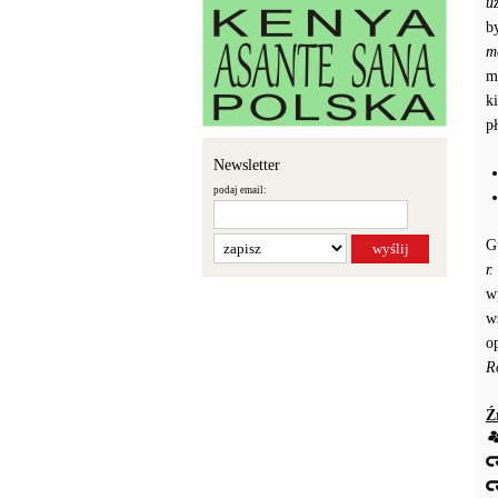
u
b
m
m
k
p
Newsletter
podaj email:
G
r
w
w
o
R
Ź