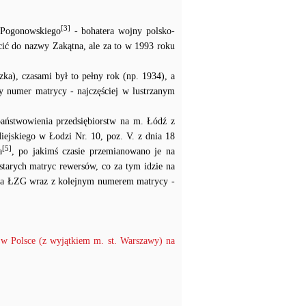
[3]
 Pogonowskiego
- bohatera wojny polsko-
ić do nazwy Zakątna, ale za to w 1993 roku
zka), czasami był to pełny rok (np. 1934), a
ny numer matrycy - najczęściej w lustrzanym
aństwowienia przedsiębiorstw na m. Łódź z
ejskiego w Łodzi Nr. 10, poz. V. z dnia 18
[5]
a
, po jakimś czasie przemianowano je na
tarych matryc rewersów, co za tym idzie na
y na ŁZG wraz z kolejnym numerem matrycy -
w Polsce (z wyjątkiem m. st. Warszawy) na