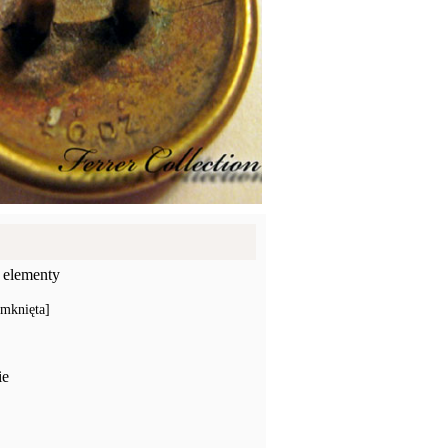
 elementy
amknięta]
ie