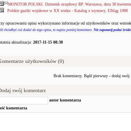
[5]
MONITOR POLSKI. Dziennik urzędowy RP. Warszawa, dnia 30 kwietnia 
Polskie guziki wojskowe w XX wieku - Katalog z wystawy, Elbląg 1988
rzy opracowaniu opisu wykorzystano informacje od użytkowników oraz wniosk
śli chciałbyś coś dodać do tego opisu, to napisz poniżej komentarz.
Nie zapomnij podać źródeł
statnia aktualizacja:
2017-11-15 08:38
Komentarze użytkowników (0)
Brak komentarzy. Bądź pierwszy - dodaj swój
Dodaj swój komentarz
autor komentarza
reść komentarza