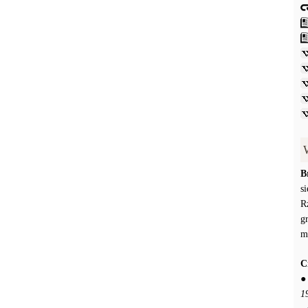
B
s
R
g
m
C
1