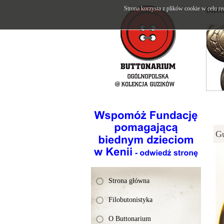
Strona korzysta z plików cookie w celu re
butt
G
Strona główna
Filobutonistyka
O Buttonarium