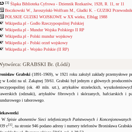
[3]
Śląska Biblioteka Cyfrowa - Dziennik Rozkazów, 1928, R. 11, nr 11
Boczkowski W., Jaroszyński-Wolfram M., Gładki K. - GUZIKI Przewodnik
POLSKIE GUZIKI WOJSKOWE w XX wieku, Elbląg 1988
Wikipedia.pl - Godło Rzeczypospolitej Polskiej
Wikipedia.pl - Mundur Wojska Polskiego II RP
Wikipedia.pl - Polski mundur wojskowy
Wikipedia.pl - Polski orzeł wojskowy
Wikipedia.pl - Wojsko Polskie (II RP)
Wytwórca: GRABSKI Br. (Łódź)
ronisław Grabski
(1891-1969), w 1921 roku założył zakłady przemysłowe pro
ię w Łodzi na ul. Zakątnej 59/61. Grabski był jednym z głównych producentó
zeczypospolitej (ok. 40 mln. szt.), artykułów strzeleckich, wyszkoleniowyc
rawerskich (odznaki), artykułów fibrowych i skórzanych, hafciarskich i 
undurowego i taborowego.
iekawostki
● W
Spisie abonentów Sieci telefonicznych Państwowych i Koncesjonowanych
[1]
939 r.
, na stronie 946 podano adresy i numery telefonów Bronisława Grabski