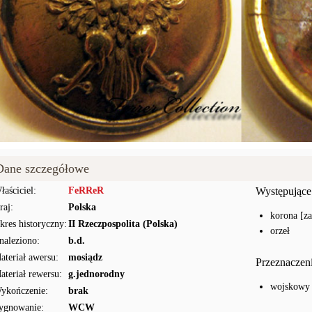
Dane szczegółowe
łaściciel:
FeRReR
Występujące
raj:
Polska
korona [z
kres historyczny:
II Rzeczpospolita (Polska)
orzeł
naleziono:
b.d.
ateriał awersu:
mosiądz
Przeznaczen
ateriał rewersu:
g.jednorodny
wojskowy
ykończenie:
brak
ygnowanie:
WCW