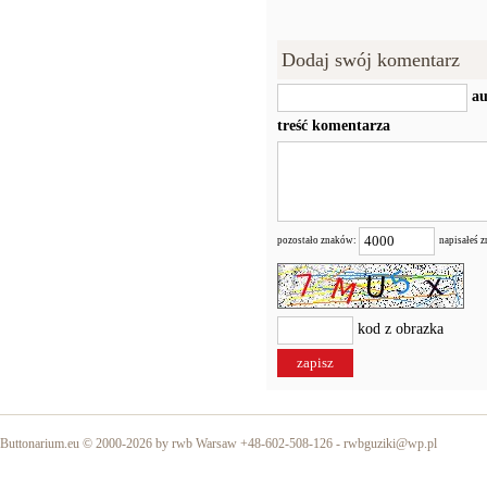
Dodaj swój komentarz
au
treść komentarza
pozostało znaków:
napisałeś 
kod z obrazka
Buttonarium.eu © 2000-2026 by rwb Warsaw +48-602-508-126 -
rwbguziki@wp.pl