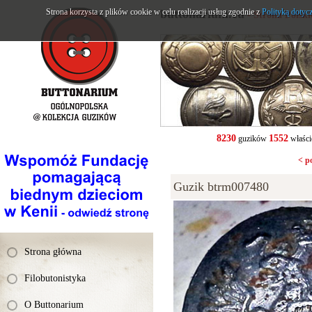
Strona korzysta z plików cookie w celu realizacji usług zgodnie z
buttonarium.eu
Polityką dotyc
- Strona Polsk
8230
1552
guzików
właści
< p
Guzik btrm007480
Strona główna
Filobutonistyka
O Buttonarium