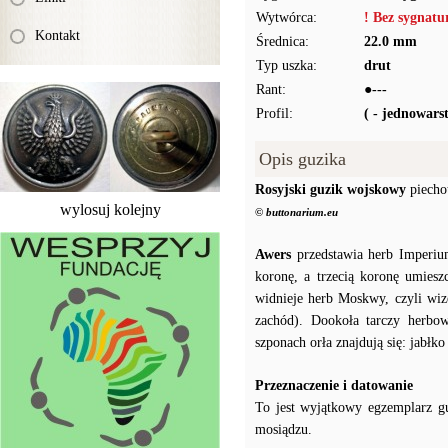
Wytwórca:
! Bez sygnat
Kontakt
Średnica:
22.0 mm
Typ uszka:
drut
Rant:
●---
Profil:
( - jednowar
Opis guzika
Rosyjski guzik wojskowy
piecho
wylosuj kolejny
© buttonarium.eu
Awers
przedstawia herb Imperiu
koronę, a trzecią koronę umiesz
widnieje herb Moskwy, czyli wiz
zachód). Dookoła tarczy herbow
szponach orła znajdują się: jabłk
Przeznaczenie i datowanie
To jest wyjątkowy egzemplarz g
mosiądzu.