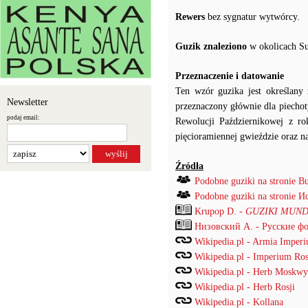
Rewers
bez sygnatur wytwórcy.
Guzik znaleziono
w okolicach S
Przeznaczenie i datowanie
Ten wzór guzika jest określan
Newsletter
przeznaczony głównie dla piecho
podaj email:
Rewolucji Październikowej z r
pięcioramiennej gwieździe oraz na
Źródła
Podobne guziki na stronie B
Podobne guziki na stronie
Krupop D. -
GUZIKI MUND
Низовский А. - Русские ф
Wikipedia.pl - Armia Imper
Wikipedia.pl - Imperium Ros
Wikipedia.pl - Herb Moskwy
Wikipedia.pl - Herb Rosji
Wikipedia.pl - Kollana