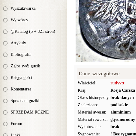
Wyszukiwarka
Wytwórcy
@Katalog (5 + 821 stron)
Artykuły
Bibliografia
Zgłoś swój guzik
Dane szczegółowe
Księga gości
Właściciel:
rudyvtt
Komentarze
Kraj:
Rosja Carska
Okres historyczny:
brak danych
Sprzedam guziki
Znaleziono:
podlaskie
SPRZEDAM RÓŻNE
Materiał awersu:
aluminium
Materiał rewersu:
g.jednorodny
Forum
Wykończenie:
brak
Sygnowanie:
! Bez sygnat
Linki