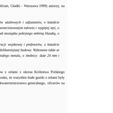
lfram, Gładki - Warszawa 1999) autorzy, na
rów sztabowych i adjutantów, o kształcie
wrzecionowatym tułowiu i wygiętej szyi, o
ub mosiądzu pokrytego srebrną blaszką, o
acji wojskowej i profesorów, o kształcie
delikatniejszej budowy. Wykonane także ze
białego metalu, o średnicy: duże 24 mm i
ków z orłami z okresu Królestwa Polskiego
sku, że wszystkie białe guziki z orłami były
 kwatermistrzostwa generalnego, oficerów na