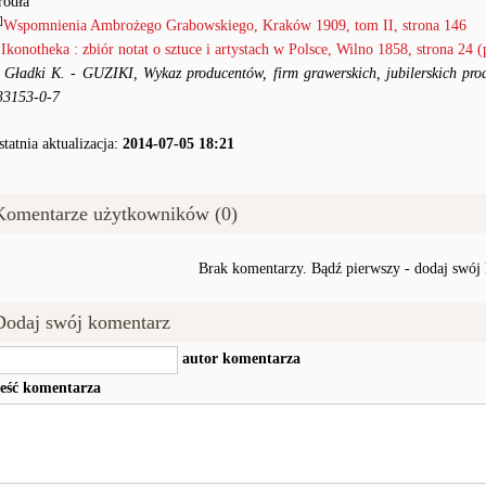
ródła
]
Wspomnienia Ambrożego Grabowskiego, Kraków 1909, tom II, strona 146
●
Ikonotheka : zbiór notat o sztuce i artystach w Polsce, Wilno 1858, strona 24 (
●
Gładki K. - GUZIKI, Wykaz producentów, firm grawerskich, jubilerskich pr
33153-0-7
statnia aktualizacja:
2014-07-05 18:21
Komentarze użytkowników (0)
Brak komentarzy. Bądź pierwszy - dodaj swój
Dodaj swój komentarz
autor komentarza
reść komentarza