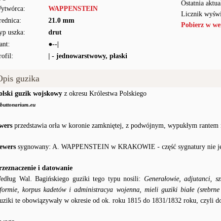
Ostatnia aktua
ytwórca:
WAPPENSTEIN
Licznik wyświ
rednica:
21.0 mm
Pobierz w we
yp uszka:
drut
ant:
●--|
rofil:
| - jednowarstwowy, płaski
Opis guzika
olski guzik wojskowy
z okresu Królestwa Polskiego
buttonarium.eu
wers
przedstawia orła w koronie zamkniętej, z podwójnym, wypukłym rantem 
ewers
sygnowany: A. WAPPENSTEIN w KRAKOWIE - część sygnatury nie jest
rzeznaczenie i datowanie
edług Wal. Bagińskiego guziki tego typu nosili:
Generałowie, adjutanci, sz
eformie, korpus kadetów i administracya wojenna, mieli guziki białe (srebrne
uziki te obowiązywały w okresie od ok. roku 1815 do 1831/1832 roku, czyli d