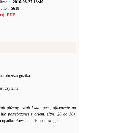
lizacja:
2016-08-27 13:40
etleń:
5618
rsji PDF
na obrzeżu guzika.
 czytelna.
tab główny, sztab kwat. gen., oficerowie na
 lub posrebrzane) z orłem. (Rys. 26 do 36).
o upadku Powstania listopadowego.