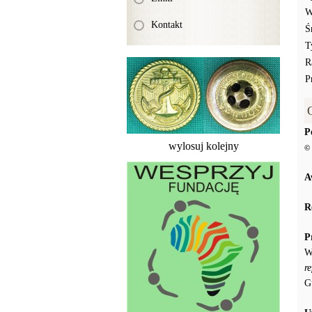
W
Kontakt
Ś
T
R
P
P
wylosuj kolejny
© 
A
R
P
W
r
G