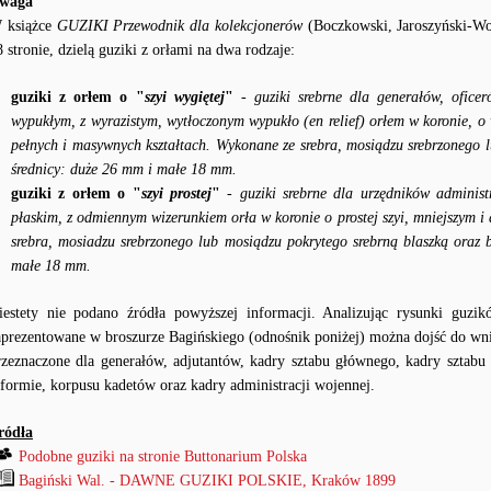
waga
 książce
GUZIKI Przewodnik dla kolekcjonerów
(Boczkowski, Jaroszyński-Wo
8 stronie, dzielą guziki z orłami na dwa rodzaje:
guziki z orłem o "
szyi wygiętej
"
-
guziki srebrne dla generałów, ofice
wypukłym, z wyrazistym, wytłoczonym wypukło (en relief) orłem w koronie, o 
pełnych i masywnych kształtach. Wykonane ze srebra, mosiądzu srebrzonego l
średnicy: duże 26 mm i małe 18 mm.
guziki z orłem o "
szyi prostej
"
-
guziki srebrne dla urzędników administr
płaskim, z odmiennym wizerunkiem orła w koronie o prostej szyi, mniejszym i 
srebra, mosiadzu srebrzonego lub mosiądzu pokrytego srebrną blaszką oraz 
małe 18 mm.
iestety nie podano źródła powyższej informacji. Analizując rysunki guzi
aprezentowane w broszurze Bagińskiego (odnośnik poniżej) można dojść do wnio
rzeznaczone dla generałów, adjutantów, kadry sztabu głównego, kadry sztabu
eformie, korpusu kadetów oraz kadry administracji wojennej.
ródła
Podobne guziki na stronie Buttonarium Polska
Bagiński Wal. - DAWNE GUZIKI POLSKIE, Kraków 1899