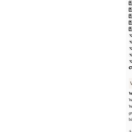
W
W
W
g
b