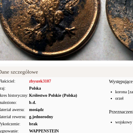
Dane szczegółowe
łaściciel:
zbyszek3107
Występujące
raj:
Polska
korona [z
kres historyczny:
Królestwo Polskie (Polska)
orzeł
naleziono:
b.d.
ateriał awersu:
mosiądz
Przeznaczen
ateriał rewersu:
g.jednorodny
wojskowy
ykończenie:
brak
ygnowanie:
WAPPENSTEIN