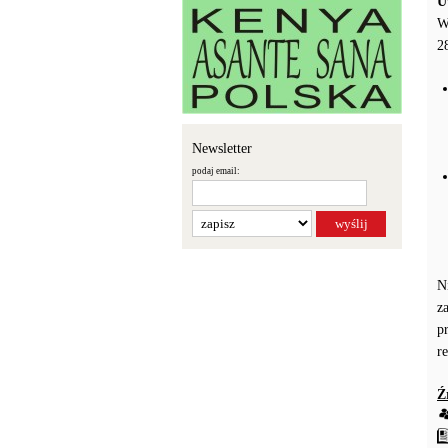
U
W
2
Newsletter
podaj email:
N
z
p
r
Ź