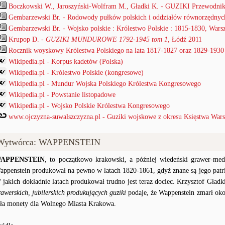
Boczkowski W., Jaroszyński-Wolfram M., Gładki K. - GUZIKI Przewodnik
Gembarzewski Br. - Rodowody pułków polskich i oddziałów równorzędnyc
Gembarzewski Br. - Wojsko polskie : Królestwo Polskie : 1815-1830, War
Krupop D. -
GUZIKI MUNDUROWE 1792-1945 tom 1
, Łódź 2011
Rocznik woyskowy Królestwa Polskiego na lata 1817-1827 oraz 1829-1930
Wikipedia.pl - Korpus kadetów (Polska)
Wikipedia.pl - Królestwo Polskie (kongresowe)
Wikipedia.pl - Mundur Wojska Polskiego Królestwa Kongresowego
Wikipedia.pl - Powstanie listopadowe
Wikipedia.pl - Wojsko Polskie Królestwa Kongresowego
www.ojczyzna-suwalszczyzna.pl - Guziki wojskowe z okresu Księstwa Wars
Wytwórca: WAPPENSTEIN
APPENSTEIN
, to początkowo krakowski, a później wiedeński grawer-med
appenstein produkował na pewno w latach 1820-1861, gdyż znane są jego patriot
 jakich dokładnie latach produkował trudno jest teraz dociec. Krzysztof Gładk
rawerskich, jubilerskich produkujących guziki
podaje, że Wappenstein zmarł ok
iła monety dla Wolnego Miasta Krakowa.