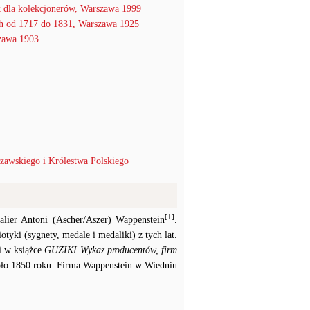
 dla kolekcjonerów, Warszawa 1999
h od 1717 do 1831, Warszawa 1925
szawa 1903
zawskiego i Królestwa Polskiego
[1]
alier Antoni (Ascher/Aszer) Wappenstein
.
yki (sygnety, medale i medaliki) z tych lat.
i w książce
GUZIKI Wykaz producentów, firm
oło 1850 roku. Firma Wappenstein w Wiedniu