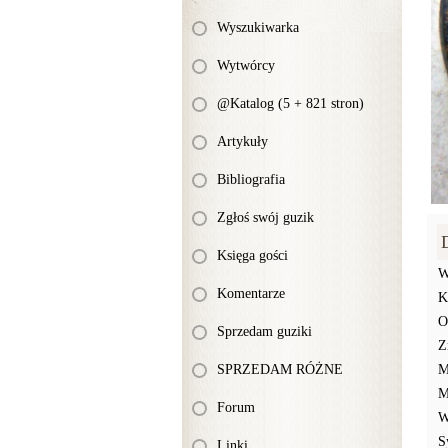
Wyszukiwarka
Wytwórcy
@Katalog (5 + 821 stron)
Artykuły
Bibliografia
Zgłoś swój guzik
Księga gości
W
Komentarze
K
O
Sprzedam guziki
Z
SPRZEDAM RÓŻNE
M
M
Forum
W
S
Linki