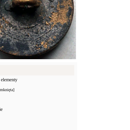
 elementy
amknięta]
ie