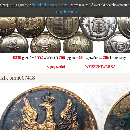
alizacji usług zgodnie z
onarium.eu
Polityką dotyczącą cookies
. Możesz określić warunki przechowywania l
- Strona Polskich Kolekcjonerów Guzików
ukryj komunikat
8230
1552
766
684
286
guzików
właścicieli
sygnatur
wytwórców
komentarzy
< poprzedni
WYSZUKIWARKA
uzik btrm007418