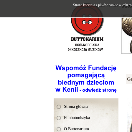
Strona korzysta z plików cookie w celu re
butt
G
Strona główna
Filobutonistyka
O Buttonarium