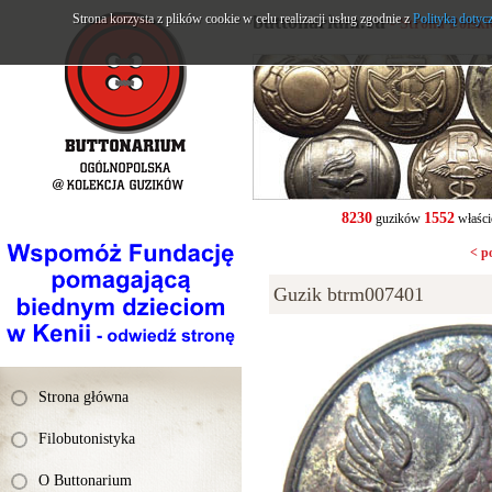
Strona korzysta z plików cookie w celu realizacji usług zgodnie z
buttonarium.eu
Polityką dotyc
- Strona Polsk
8230
1552
guzików
właści
< p
Guzik btrm007401
Strona główna
Filobutonistyka
O Buttonarium