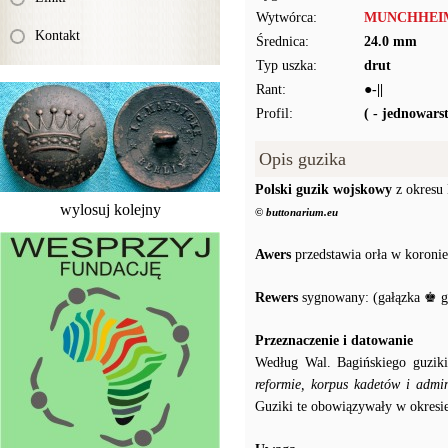
Wytwórca:
MUNCHHEI
Kontakt
Średnica:
24.0 mm
Typ uszka:
drut
Rant:
●-||
Profil:
( - jednowar
Opis guzika
Polski guzik wojskowy
z okresu 
wylosuj kolejny
© buttonarium.eu
Awers
przedstawia orła w koroni
Rewers
sygnowany: (gałązka 
Przeznaczenie i datowanie
Według Wal. Bagińskiego guziki
reformie, korpus kadetów i admin
Guziki te obowiązywały w okresie