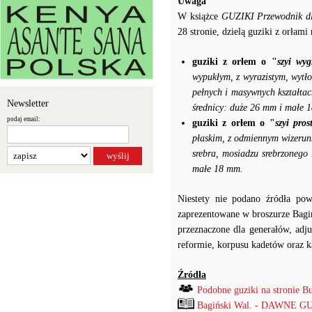
Uwaga
W książce
GUZIKI Przewodnik dl
28 stronie, dzielą guziki z orłami
guziki z orłem o "
szyi wyg
wypukłym, z wyrazistym, wytło
pełnych i masywnych kształtac
Newsletter
średnicy: duże 26 mm i małe 
podaj email:
guziki z orłem o "
szyi pros
płaskim, z odmiennym wizerunk
srebra, mosiadzu srebrzonego
małe 18 mm.
Niestety nie podano źródła pow
zaprezentowane w broszurze Bagiń
przeznaczone dla generałów, adj
reformie, korpusu kadetów oraz k
Źródła
Podobne guziki na stronie B
Bagiński Wal. - DAWNE G