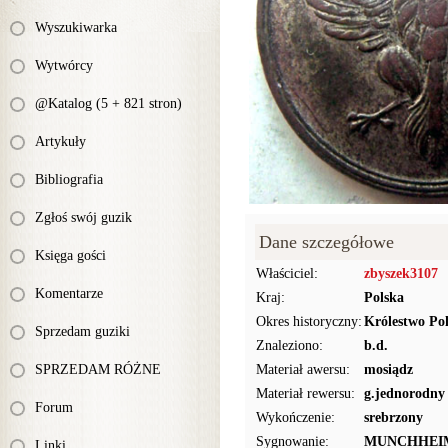
Wyszukiwarka
Wytwórcy
@Katalog (5 + 821 stron)
Artykuły
Bibliografia
Zgłoś swój guzik
Dane szczegółowe
Księga gości
Właściciel:
zbyszek3107
Komentarze
Kraj:
Polska
Okres historyczny:
Królestwo Pol
Sprzedam guziki
Znaleziono:
b.d.
SPRZEDAM RÓŻNE
Materiał awersu:
mosiądz
Materiał rewersu:
g.jednorodny
Forum
Wykończenie:
srebrzony
Sygnowanie:
MUNCHHEI
Linki