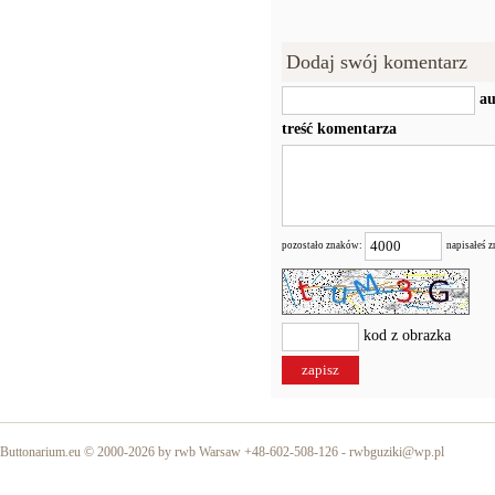
Dodaj swój komentarz
au
treść komentarza
pozostało znaków:
napisałeś 
kod z obrazka
Buttonarium.eu © 2000-2026 by rwb Warsaw +48-602-508-126 -
rwbguziki@wp.pl