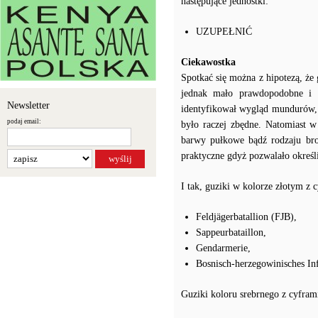
następujące jednostki:
UZUPEŁNIĆ
Ciekawostka
Spotkać się można z hipotezą, że
jednak mało prawdopodobne i n
Newsletter
identyfikował wygląd mundurów, 
podaj email:
było raczej zbędne. Natomiast w
barwy pułkowe bądź rodzaju bro
praktyczne gdyż pozwalało określi
I tak, guziki w kolorze złotym z c
Feldjägerbatallion (FJB),
Sappeurbataillon,
Gendarmerie,
Bosnisch-herzegowinisches Inf
Guziki koloru srebrnego z cyfram