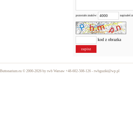
pozostało znaków:
napisałeś 
kod z obrazka
Buttonarium.eu © 2000-2026 by rwb Warsaw +48-602-508-126 -
rwbguziki@wp.pl