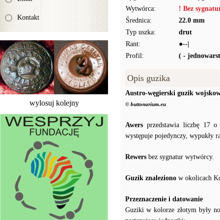
Wytwórca:
! Bez sygnat
Kontakt
Średnica:
22.0 mm
Typ uszka:
drut
Rant:
●--|
Profil:
( - jednowar
Opis guzika
Austro-węgierski guzik wojsko
wylosuj kolejny
© buttonarium.eu
Awers
przedstawia liczbę 17 o 
występuje pojedynczy, wypukły ra
Rewers
bez sygnatur wytwórcy.
Guzik znaleziono
w okolicach K
Przeznaczenie i datowanie
Guziki w kolorze złotym były 