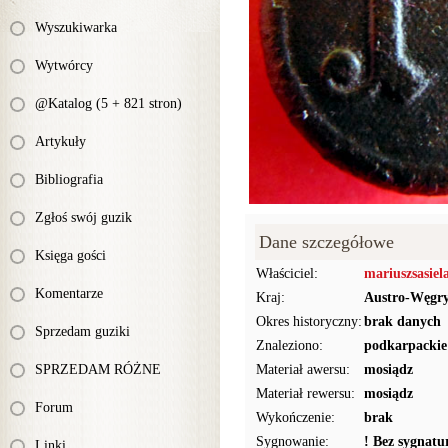
Wyszukiwarka
Wytwórcy
@Katalog (5 + 821 stron)
Artykuły
Bibliografia
Zgłoś swój guzik
Dane szczegółowe
Księga gości
Właściciel:
mariuszsasiel
Komentarze
Kraj:
Austro-Węgr
Okres historyczny:
brak danych
Sprzedam guziki
Znaleziono:
podkarpackie
SPRZEDAM RÓŻNE
Materiał awersu:
mosiądz
Materiał rewersu:
mosiądz
Forum
Wykończenie:
brak
Sygnowanie:
! Bez sygnat
Linki