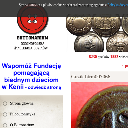
Strona korzysta z plików cookie w celu realizacji usług zgodnie z
buttonarium.eu
Polityką dotyc
- Strona Polsk
8230
1552
guzików
właści
< p
Guzik btrm007066
Strona główna
Filobutonistyka
O Buttonarium