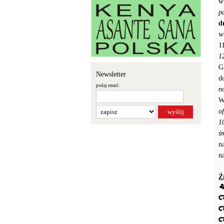
w
p
d
w
1
1
G
Newsletter
d
podaj email:
n
W
o
1
ś
n
n
Ź