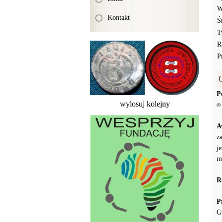
W
Kontakt
Ś
T
R
P
P
wylosuj kolejny
© 
A
z
j
m
R
P
G