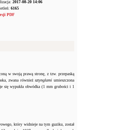
lizacja:
2017-08-20 14:06
etleń:
6165
rsji PDF
coną w swoją prawą stronę, z tzw. przepaską
paska, zwana również
sztynglami
umieszczona
duje się wypukła obwódka (1 mm grubości i 1
owego, który widnieje na tym guziku, został