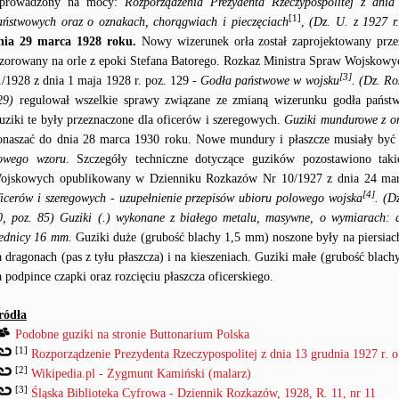
prowadzony na mocy:
Rozporządzenia Prezydenta Rzeczypospolitej z dni
[1]
aństwowych oraz o oznakach, chorągwiach i pieczęciach
,
(Dz. U. z 1927 r
nia 29 marca 1928 roku.
Nowy wizerunek orła został zaprojektowany prz
zorowany na orle z epoki Stefana Batorego. Rozkaz Ministra Spraw Wojskow
[3]
1/1928 z dnia 1 maja 1928 r. poz. 129
- Godła państwowe w wojsku
. (Dz. Ro
29)
regulował wszelkie sprawy związane ze zmianą wizerunku godła pań
uziki te były przeznaczone dla oficerów i szeregowych.
Guziki mundurowe z o
onaszać do dnia 28 marca 1930 roku. Nowe mundury i płaszcze musiały być
owego wzoru
. Szczegóły techniczne dotyczące guzików pozostawiono taki
ojskowych opublikowany w Dzienniku Rozkazów Nr 10/1927 z dnia 24 mar
[4]
ficerów i szeregowych - uzupełnienie przepisów ubioru polowego wojska
. (D
0, poz. 85)
Guziki (.) wykonane z białego metalu, masywne, o wymiarach: 
rednicy 16 mm.
Guziki duże (grubość blachy 1,5 mm) noszone były na piersiac
a dragonach (pas z tyłu płaszcza) i na kieszeniach. Guziki małe (grubość bla
a podpince czapki oraz rozcięciu płaszcza oficerskiego.
ródła
Podobne guziki na stronie Buttonarium Polska
[1]
Rozporządzenie Prezydenta Rzeczypospolitej z dnia 13 grudnia 1927 r. o
[2]
Wikipedia.pl - Zygmunt Kamiński (malarz)
[3]
Śląska Biblioteka Cyfrowa - Dziennik Rozkazów, 1928, R. 11, nr 11