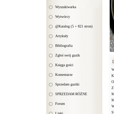
Wyszukiwarka
Wytwórcy
@Katalog (5 + 821 stron)
Artykuły
Bibliografia
Zgłoś swój guzik
Księga gości
W
Komentarze
K
O
Sprzedam guziki
Z
SPRZEDAM RÓŻNE
M
M
Forum
W
S
Linki