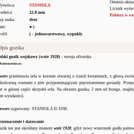
Ostatnia aktua
ytwórca:
STANIOLA
Licznik wyświ
rednica:
22.0 mm
Pobierz w we
yp uszka:
drut
ant:
●-|-
rofil:
( - jednowarstwowy, wypukły
Opis guzika
olski guzik wojskowy (wzór 1928)
- wersja oficerska
buttonarium.eu
wers
przedstawia orła w koronie otwartej o trzech kwiatonach, z głową zwró
akończoną rozetami z piór przypominającymi pięcioramienne gwiazdy. Prze
est w górnej części skrzydeł orła. Na obrzeżu guzika, 2 mm od brzegu, znaj
m wysokości).
ewers
sygnowany: STANIOLA II-1938.
rzeznaczenie i datowanie
uzik ten jest określany mianem
wzór 1928
, gdyż nowy wizerunek godła państw