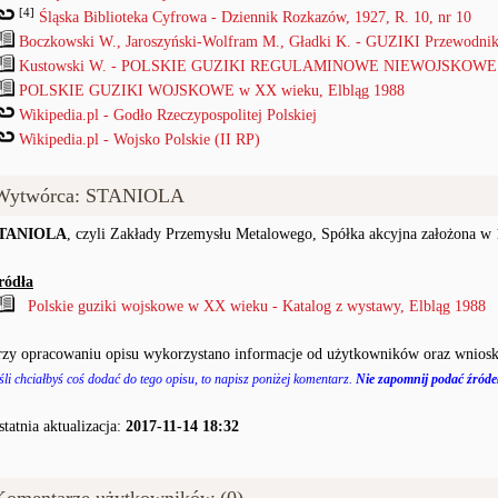
[4]
Śląska Biblioteka Cyfrowa - Dziennik Rozkazów, 1927, R. 10, nr 10
Boczkowski W., Jaroszyński-Wolfram M., Gładki K. - GUZIKI Przewodnik
Kustowski W. - POLSKIE GUZIKI REGULAMINOWE NIEWOJSKOWE od
POLSKIE GUZIKI WOJSKOWE w XX wieku, Elbląg 1988
Wikipedia.pl - Godło Rzeczypospolitej Polskiej
Wikipedia.pl - Wojsko Polskie (II RP)
Wytwórca: STANIOLA
TANIOLA
, czyli Zakłady Przemysłu Metalowego, Spółka akcyjna założona w 
ródła
Polskie guziki wojskowe w XX wieku - Katalog z wystawy, Elbląg 1988
rzy opracowaniu opisu wykorzystano informacje od użytkowników oraz wniosk
śli chciałbyś coś dodać do tego opisu, to napisz poniżej komentarz.
Nie zapomnij podać źródeł
statnia aktualizacja:
2017-11-14 18:32