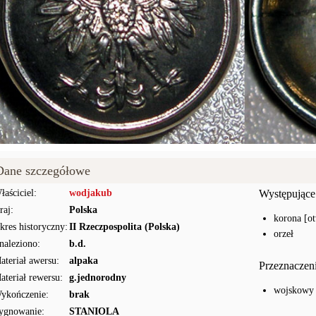
Dane szczegółowe
łaściciel:
wodjakub
Występujące
raj:
Polska
korona [ot
kres historyczny:
II Rzeczpospolita (Polska)
orzeł
naleziono:
b.d.
ateriał awersu:
alpaka
Przeznaczen
ateriał rewersu:
g.jednorodny
wojskowy
ykończenie:
brak
ygnowanie:
STANIOLA