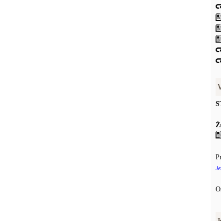
S
Ź
P
Je
O