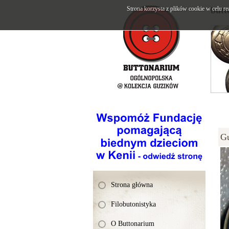
Strona korzysta z plików cookie w celu re
butt
G
Strona główna
Filobutonistyka
O Buttonarium