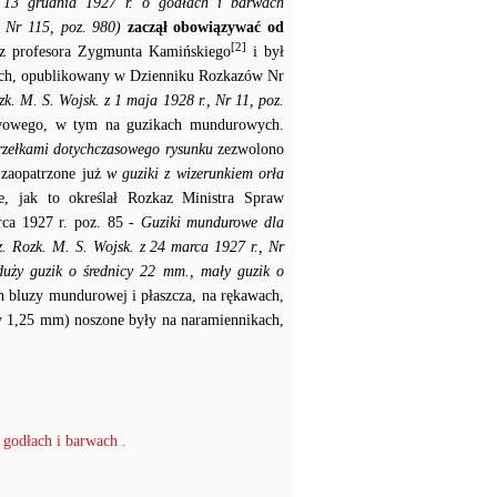
a 13 grudnia 1927 r. o godłach i barwach
. Nr 115, poz. 980)
zaczął obowiązywać od
[2]
ez profesora Zygmunta Kamińskiego
i był
ych, opublikowany w Dzienniku Rozkazów Nr
zk. M. S. Wojsk. z 1 maja 1928 r., Nr 11, poz.
stwowego, w tym na guzikach mundurowych.
rzełkami dotychczasowego rysunku
zezwolono
 zaopatrzone już
w guziki z wizerunkiem orła
e, jak to określał Rozkaz Ministra Spraw
ca 1927 r. poz. 85
- Guziki mundurowe dla
z. Rozk. M. S. Wojsk. z 24 marca 1927 r., Nr
duży guzik o średnicy 22 mm., mały guzik o
h bluzy mundurowej i płaszcza, na rękawach,
chy 1,25 mm) noszone były na naramiennikach,
 godłach i barwach .