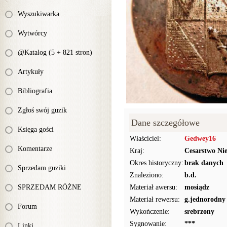
Wyszukiwarka
Wytwórcy
@Katalog (5 + 821 stron)
Artykuły
Bibliografia
Zgłoś swój guzik
Dane szczegółowe
Księga gości
Właściciel:
Gedwey16
Komentarze
Kraj:
Cesarstwo Ni
Okres historyczny:
brak danych
Sprzedam guziki
Znaleziono:
b.d.
SPRZEDAM RÓŻNE
Materiał awersu:
mosiądz
Materiał rewersu:
g.jednorodny
Forum
Wykończenie:
srebrzony
Sygnowanie:
***
Linki