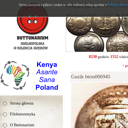
Strona korzysta z plików cookie w celu realizacji usług zgodnie z
buttonarium.eu
Polityką dotyc
- Strona Polsk
8230
1552
guzików
właści
< p
Guzik btrm006945
Strona główna
Filobutonistyka
O Buttonarium