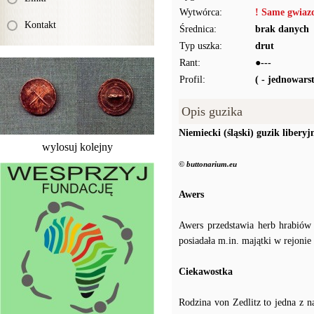
Wytwórca:
! Same gwiaz
Kontakt
Średnica:
brak danych
Typ uszka:
drut
Rant:
●---
Profil:
( - jednowar
Opis guzika
Niemiecki (śląski) guzik liberyj
wylosuj kolejny
© buttonarium.eu
Awers
Awers przedstawia herb hrabiów 
posiadała m.in. majątki w rejonie
Ciekawostka
Rodzina von Zedlitz to jedna z na