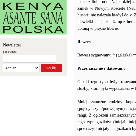
jedną z linii rodu. Najbardziej 
zamek w Nowym Kościele (Neuki
historii nie należała kiedyś do v.
niewielki majątek niż np.z her
ubraną w piękne liberie.
Rewers
Newsletter
podaj email:
Rewers sygnowany: * (gałązka) 
Przeznaczenie i datowanie
Guziki tego typu były stosowane 
służby, która była wyposażona w l
Mniej zamożne rodziny kupo
(pojedynczym/podwójnym) inicjał
rangi. Z ogłoszeń zamieszczanych
tego typu guzików (inicjał, ini
sprzedaży. Inicjały na guzikach by