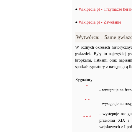
●
Wikipedia.pl - Trzymacze hera
●
Wikipedia.pl - Zawołanie
Wytwórca: ! Same gwiaz
W różnych okresach historyczny
gwiazdek. Były to najczęściej g
kropkami, listkami oraz na
spotkać sygnatury z następującą ilo
Sygnatury:
*
- występuje na fra
* *
- występuje na ros
- występuje na: g
* * *
przełomu XIX i X
wojskowych z I po