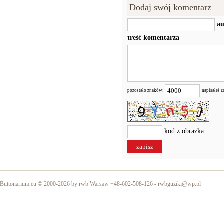
Dodaj swój komentarz
au
treść komentarza
pozostało znaków:
napisałeś 
kod z obrazka
Buttonarium.eu © 2000-2026 by rwb Warsaw +48-602-508-126 -
rwbguziki@wp.pl