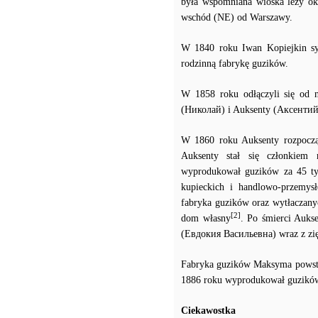
była wspomniana wioska leży o
wschód (NE) od Warszawy.
W 1840 roku Iwan Kopiejkin s
rodzinną fabrykę guzików.
W 1858 roku odłączyli się od 
(Николай) i Auksenty (Аксентий
W 1860 roku Auksenty rozpoczą
Auksenty stał się członkiem 
wyprodukował guzików za 45 tys
kupieckich i handlowo-przemysło
fabryka guzików oraz wytłaczany
[2]
dom własny
. Po śmierci Auks
(Евдокия Васильевна) wraz z z
Fabryka guzików Maksyma powstał
1886 roku wyprodukował guzików z
Ciekawostka