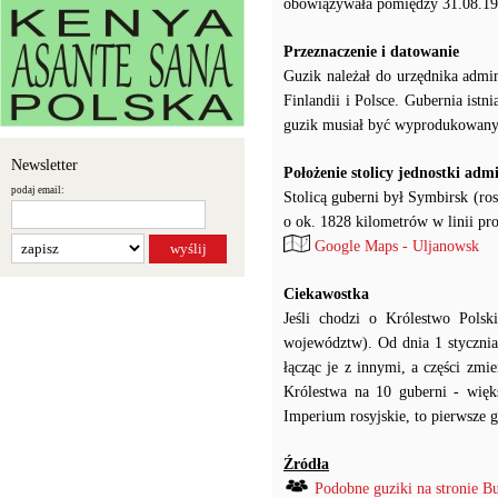
obowiązywała pomiędzy 31.08.191
Przeznaczenie i datowanie
Guzik należał do urzędnika admi
Finlandii i Polsce. Gubernia ist
guzik musiał być wyprodukowany
Newsletter
Położenie stolicy jednostki adm
podaj email:
Stolicą guberni był Symbirsk (r
o ok. 1828 kilometrów w linii pro
Google Maps - Uljanowsk
Ciekawostka
Jeśli chodzi o Królestwo Pol
województw). Od dnia 1 stycznia
łącząc je z innymi, a części zm
Królestwa na 10 guberni - więks
Imperium rosyjskie, to pierwsze 
Źródła
Podobne guziki na stronie B