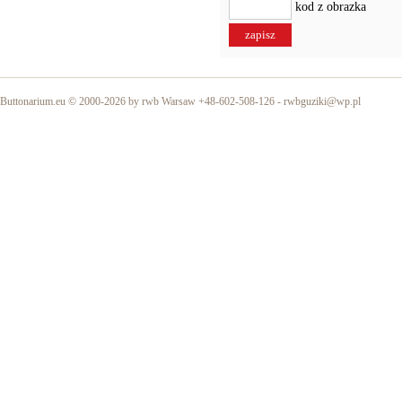
kod z obrazka
Buttonarium.eu © 2000-2026 by rwb Warsaw +48-602-508-126 -
rwbguziki@wp.pl