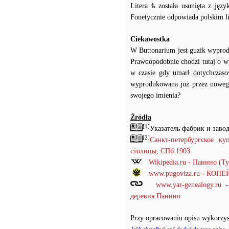
Litera ѣ została usunięta z ję
Fonetycznie odpowiada polskim lit
Ciekawostka
W Buttonarium jest guzik wyprod
Prawdopodobnie chodzi tutaj o wy
w czasie gdy umarł dotychczasowy
wyprodukowana już przez nowego 
swojego imienia?
Źródła
[1]
Указатель фабрик и заво
[2]
Санкт-петербургское к
столицы, СПб 1903
Wikipedia.ru - Панино (Т
www.pugoviza.ru - КО
www.yar-genealogy.ru
деревня Панино
Przy opracowaniu opisu wykorzys