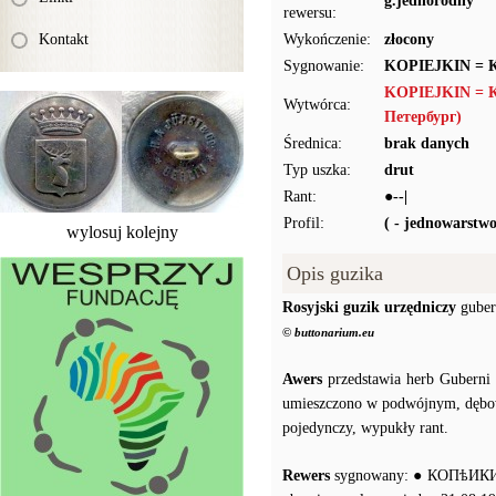
g.jednorodny
rewersu:
Kontakt
Wykończenie:
złocony
Sygnowanie:
KOPIEJKIN =
KOPIEJKIN = 
Wytwórca:
Петербург)
Średnica:
brak danych
Typ uszka:
drut
Rant:
●--|
Profil:
( - jednowarstw
wylosuj kolejny
Opis guzika
Rosyjski guzik urzędniczy
guber
© buttonarium.eu
Awers
przedstawia herb Guberni 
umieszczono w podwójnym, dębo
pojedynczy, wypukły rant.
Rewers
sygnowany: ● КОПѣИКИНЪ