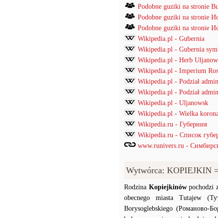
Podobne guziki na stronie B
Podobne guziki na stronie
Podobne guziki na stronie
Wikipedia.pl - Gubernia
Wikipedia.pl - Gubernia sym
Wikipedia.pl - Herb Uljanow
Wikipedia.pl - Imperium Ros
Wikipedia.pl - Podział admi
Wikipedia.pl - Podział admin
Wikipedia.pl - Uljanowsk
Wikipedia.pl - Wielka korona
Wikipedia.ru - Губерния
Wikipedia.ru - Список губ
www.runivers.ru - Симбирс
Wytwórca: KOPIEJKIN 
Rodzina
Kopiejkinów
pochodzi z
obecnego miasta Tutajew (Ту
Borysoglebskiego (Романово-Бо