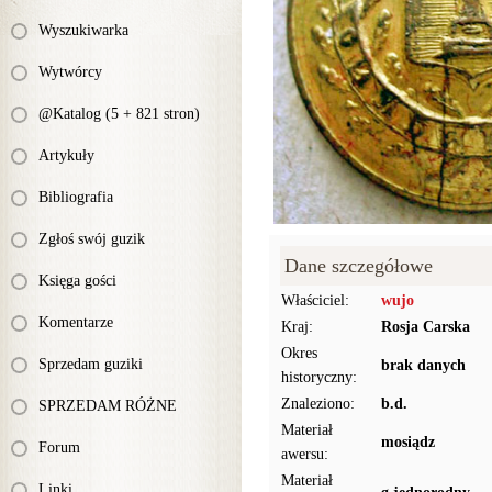
Wyszukiwarka
Wytwórcy
@Katalog (5 + 821 stron)
Artykuły
Bibliografia
Zgłoś swój guzik
Dane szczegółowe
Księga gości
Właściciel:
wujo
Komentarze
Kraj:
Rosja Carska
Okres
Sprzedam guziki
brak danych
historyczny:
Znaleziono:
b.d.
SPRZEDAM RÓŻNE
Materiał
mosiądz
Forum
awersu:
Materiał
Linki