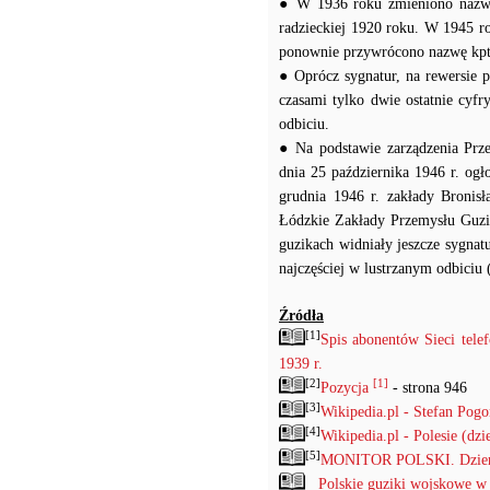
● W 1936 roku zmieniono nazwę 
radzieckiej 1920 roku. W 1945 r
ponownie przywrócono nazwę kp
● Oprócz sygnatur, na rewersie p
czasami tylko dwie ostatnie cyf
odbiciu.
● Na podstawie zarządzenia Prz
dnia 25 października 1946 r. og
grudnia 1946 r. zakłady Bronis
Łódzkie Zakłady Przemysłu Guzik
guzikach widniały jeszcze sygna
najczęściej w lustrzanym odbiciu 
Źródła
[1]
Spis abonentów Sieci tel
1939 r.
[2]
[1]
Pozycja
- strona 946
[3]
Wikipedia.pl - Stefan Pog
[4]
Wikipedia.pl - Polesie (dzi
[5]
MONITOR POLSKI. Dzienni
Polskie guziki wojskowe w