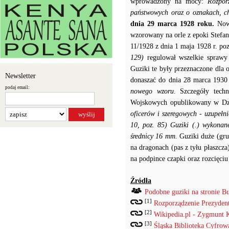
wprowadzony na mocy:
Rozpor
państwowych oraz o oznakach, ch
dnia 29 marca 1928 roku.
Now
wzorowany na orle z epoki Stef
11/1928 z dnia 1 maja 1928 r. po
129)
regulował wszelkie spraw
Guziki te były przeznaczone dla 
Newsletter
donaszać do dnia 28 marca 1930
podaj email:
nowego wzoru
. Szczegóły tech
Wojskowych opublikowany w Dzi
oficerów i szeregowych - uzupełn
10, poz. 85)
Guziki (.) wykonan
średnicy 16 mm.
Guziki duże (gru
na dragonach (pas z tyłu płaszcz
na podpince czapki oraz rozcięciu
Źródła
Podobne guziki na stronie B
[1]
Rozporządzenie Prezydenta
[2]
Wikipedia.pl - Zygmunt 
[3]
Śląska Biblioteka Cyfrow