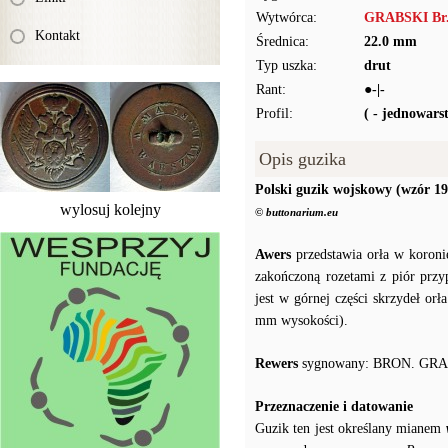
Wytwórca:
GRABSKI Br.
Kontakt
Średnica:
22.0 mm
Typ uszka:
drut
Rant:
●-|-
Profil:
( - jednowar
Opis guzika
Polski guzik wojskowy (wzór 19
wylosuj kolejny
© buttonarium.eu
Awers
przedstawia orła w koroni
zakończoną rozetami z piór prz
jest w górnej części skrzydeł o
mm wysokości).
Rewers
sygnowany: BRON. GRA
Przeznaczenie i datowanie
Guzik ten jest określany mianem