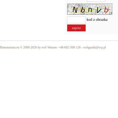
kod z obrazka
Buttonarium.eu © 2000-2026 by rwb Warsaw +48-602-508-126 -
rwbguziki@wp.pl