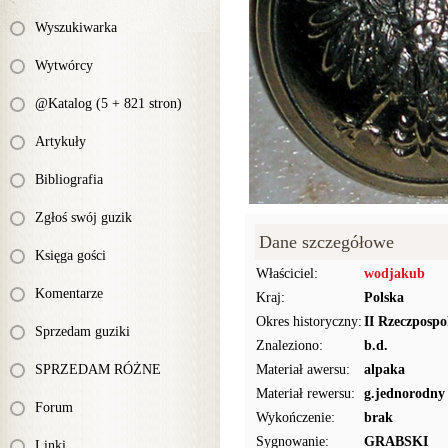
Wyszukiwarka
Wytwórcy
@Katalog (5 + 821 stron)
Artykuły
Bibliografia
Zgłoś swój guzik
Dane szczegółowe
Księga gości
Właściciel:
wodjakub
Komentarze
Kraj:
Polska
Okres historyczny:
II Rzeczpospo
Sprzedam guziki
Znaleziono:
b.d.
SPRZEDAM RÓŻNE
Materiał awersu:
alpaka
Materiał rewersu:
g.jednorodny
Forum
Wykończenie:
brak
Sygnowanie:
GRABSKI
Linki