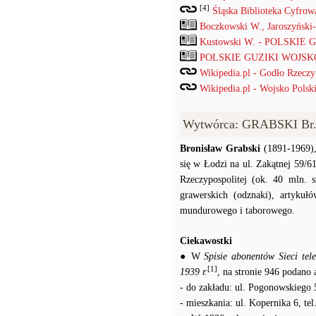
[4]
Śląska Biblioteka Cyfrow
Boczkowski W., Jaroszyński
Kustowski W. - POLSKIE
POLSKIE GUZIKI WOJSKOW
Wikipedia.pl - Godło Rzeczyp
Wikipedia.pl - Wojsko Polski
Wytwórca: GRABSKI Br.
Bronisław Grabski
(1891-1969),
się w Łodzi na ul. Zakątnej 59/
Rzeczypospolitej (ok. 40 mln. s
grawerskich (odznaki), artykuł
mundurowego i taborowego.
Ciekawostki
● W
Spisie abonentów Sieci te
[1]
1939 r.
, na stronie 946 podano
- do zakładu: ul. Pogonowskiego 5
- mieszkania: ul. Kopernika 6, tel