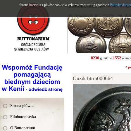
Strona korzysta z plików cookie w celu realizacji usług zgodnie z
buttonarium.eu
Polityką dotyc
- Strona Polsk
8230
1552
guzików
właści
< p
Guzik btrm000664
Strona główna
Filobutonistyka
O Buttonarium