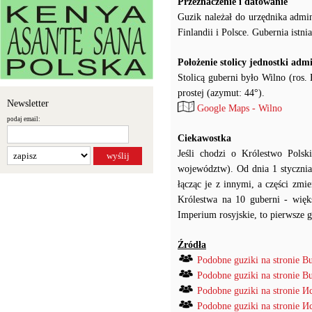
Przeznaczenie i datowanie
Guzik należał do urzędnika admi
Finlandii i Polsce. Gubernia ist
Położenie stolicy jednostki adm
Stolicą guberni było Wilno (ros
prostej (azymut: 44°).
Newsletter
Google Maps - Wilno
podaj email:
Ciekawostka
Jeśli chodzi o Królestwo Pol
województw). Od dnia 1 stycznia
łącząc je z innymi, a części zm
Królestwa na 10 guberni - więks
Imperium rosyjskie, to pierwsze 
Źródła
Podobne guziki na stronie B
Podobne guziki na stronie B
Podobne guziki na stronie
Podobne guziki na stronie