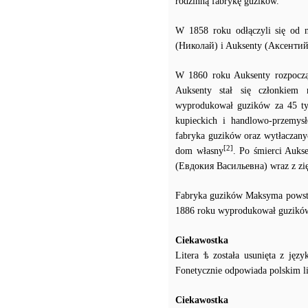
rodzinną fabrykę guzików.
W 1858 roku odłączyli się od 
(Николай) i Auksenty (Аксентий
W 1860 roku Auksenty rozpoczą
Auksenty stał się członkiem 
wyprodukował guzików za 45 tys
kupieckich i handlowo-przemysło
fabryka guzików oraz wytłaczany
[2]
dom własny
. Po śmierci Auks
(Евдокия Васильевна) wraz z z
Fabryka guzików Maksyma powstał
1886 roku wyprodukował guzików z
Ciekawostka
Litera ѣ została usunięta z ję
Fonetycznie odpowiada polskim lit
Ciekawostka