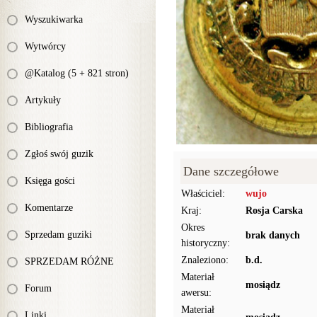
Wyszukiwarka
Wytwórcy
@Katalog (5 + 821 stron)
Artykuły
Bibliografia
Zgłoś swój guzik
Dane szczegółowe
Księga gości
Właściciel:
wujo
Komentarze
Kraj:
Rosja Carska
Okres
Sprzedam guziki
brak danych
historyczny:
Znaleziono:
b.d.
SPRZEDAM RÓŻNE
Materiał
mosiądz
Forum
awersu:
Materiał
Linki