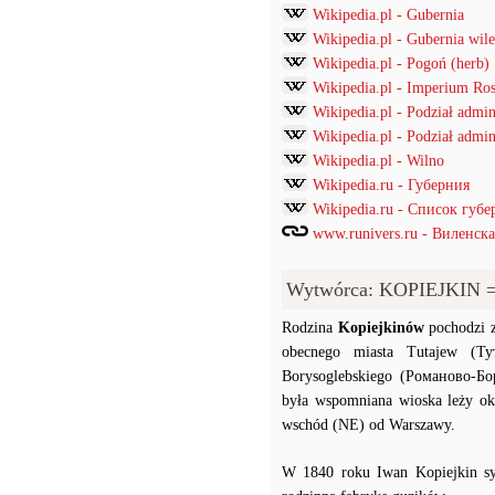
Wikipedia.pl - Gubernia
Wikipedia.pl - Gubernia wil
Wikipedia.pl - Pogoń (herb)
Wikipedia.pl - Imperium Ros
Wikipedia.pl - Podział admi
Wikipedia.pl - Podział admin
Wikipedia.pl - Wilno
Wikipedia.ru - Губерния
Wikipedia.ru - Список губ
www.runivers.ru - Виленск
Wytwórca: KOPIEJKIN 
Rodzina
Kopiejkinów
pochodzi z
obecnego miasta Tutajew (Ту
Borysoglebskiego (Романово-Бо
była wspomniana wioska leży o
wschód (NE) od Warszawy.
W 1840 roku Iwan Kopiejkin s