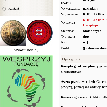
mosiądz
rewersu:
Kontakt
Wykończenie:
nakładany
Sygnowanie:
KOPIEJKIN =
KOPIEJKIN = 
Wytwórca:
Петербург)
Średnica:
brak danych
Typ uszka:
drut
Rant:
●--|
Profil:
(| - dwuwarstwo
wylosuj kolejny
Opis guzika
Rosyjski guzik urzędniczy
guber
© buttonarium.eu
Awers
przedstawia herb Guberni
powyżej, poniżej zaś widnieje n
Rewers
sygnowany: ★ МАКСИ