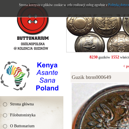
Strona korzysta z plików cookie w celu realizacji usług zgodnie z
buttonarium.eu
Polityką dotyc
- Strona Polsk
8230
1552
guzików
właści
< p
Guzik btrm000649
Strona główna
Filobutonistyka
O Buttonarium