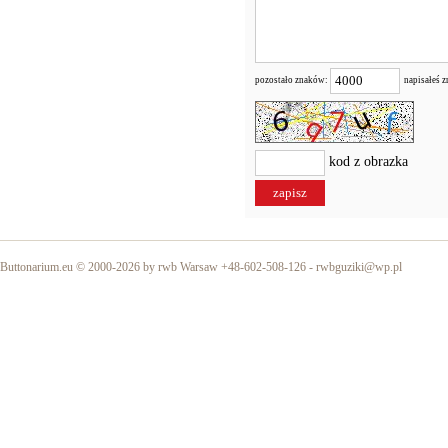
pozostało znaków:
napisałeś 
kod z obrazka
Buttonarium.eu © 2000-2026 by rwb Warsaw +48-602-508-126 -
rwbguziki@wp.pl