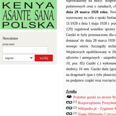
wprowadzony na mocy:
Rozpor
państwowych oraz o oznakach, ch
dnia 29 marca 1928 roku.
Now
wzorowany na orle z epoki Stef
11/1928 z dnia 1 maja 1928 r. po
129)
regulował wszelkie spraw
Guziki te były przeznaczone dla 
Newsletter
donaszać do dnia 28 marca 1930
podaj email:
nowego wzoru
. Szczegóły tech
Wojskowych opublikowany w Dzi
oficerów i szeregowych - uzupełn
10, poz. 85)
Guziki (.) wykonan
średnicy 16 mm.
Guziki duże (gru
na dragonach (pas z tyłu płaszcz
na podpince czapki oraz rozcięciu
Źródła
Podobne guziki na stronie B
[1]
Rozporządzenie Prezydenta
[2]
Wikipedia.pl - Zygmunt 
[3]
Śląska Biblioteka Cyfrow