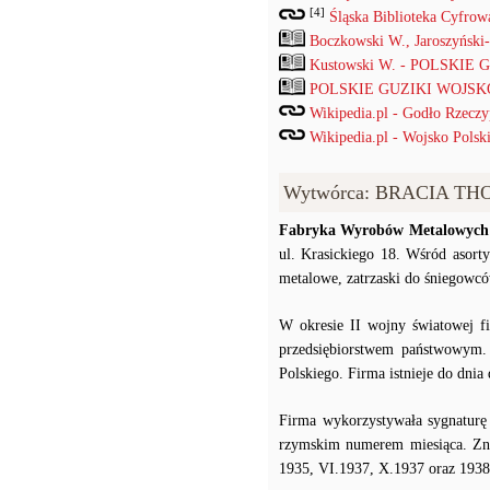
[4]
Śląska Biblioteka Cyfrow
Boczkowski W., Jaroszyński
Kustowski W. - POLSKIE
POLSKIE GUZIKI WOJSKOW
Wikipedia.pl - Godło Rzeczyp
Wikipedia.pl - Wojsko Polski
Wytwórca: BRACIA TH
Fabryka Wyrobów Metalowych 
ul. Krasickiego 18. Wśród asort
metalowe, zatrzaski do śniegowcó
W okresie II wojny światowej fi
przedsiębiorstwem państwowym.
Polskiego. Firma istnieje do dnia 
Firma wykorzystywała sygnaturę 
rzymskim numerem miesiąca. Zna
1935, VI.1937, X.1937 oraz 1938