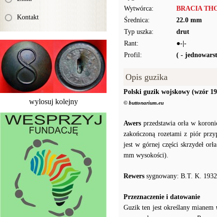
Wytwórca:
BRACIA THO
Kontakt
Średnica:
22.0 mm
Typ uszka:
drut
Rant:
●-|-
Profil:
( - jednowar
Opis guzika
Polski guzik wojskowy (wzór 19
wylosuj kolejny
© buttonarium.eu
Awers
przedstawia orła w koroni
zakończoną rozetami z piór prz
jest w górnej części skrzydeł o
mm wysokości).
Rewers
sygnowany: B.T. K. 1932
Przeznaczenie i datowanie
Guzik ten jest określany mianem