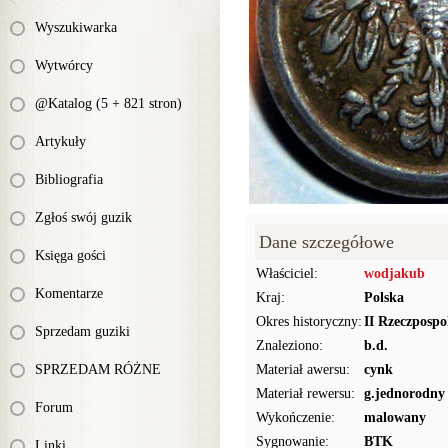
Wyszukiwarka
Wytwórcy
@Katalog (5 + 821 stron)
Artykuły
Bibliografia
Zgłoś swój guzik
Dane szczegółowe
Księga gości
Właściciel:
wodjakub
Komentarze
Kraj:
Polska
Okres historyczny:
II Rzeczpospo
Sprzedam guziki
Znaleziono:
b.d.
SPRZEDAM RÓŻNE
Materiał awersu:
cynk
Materiał rewersu:
g.jednorodny
Forum
Wykończenie:
malowany
Sygnowanie:
BTK
Linki