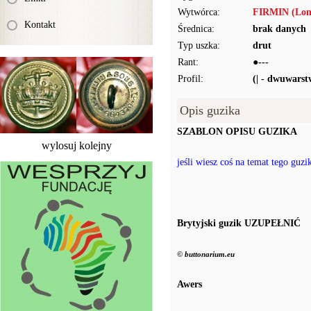
Wytwórca:
FIRMIN (Lon
Kontakt
Średnica:
brak danych
Typ uszka:
drut
Rant:
●---
Profil:
(| - dwuwars
Opis guzika
SZABLON OPISU GUZIKA
wylosuj kolejny
jeśli wiesz coś na temat tego guz
Brytyjski guzik UZUPEŁNIĆ
© buttonarium.eu
Awers