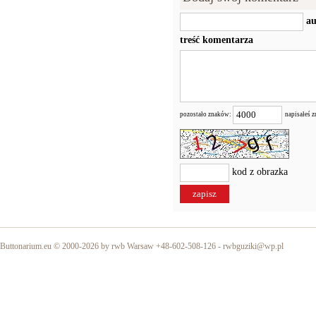
au
treść komentarza
pozostało znaków:
napisałeś 
kod z obrazka
Buttonarium.eu © 2000-2026 by rwb Warsaw +48-602-508-126 -
rwbguziki@wp.pl