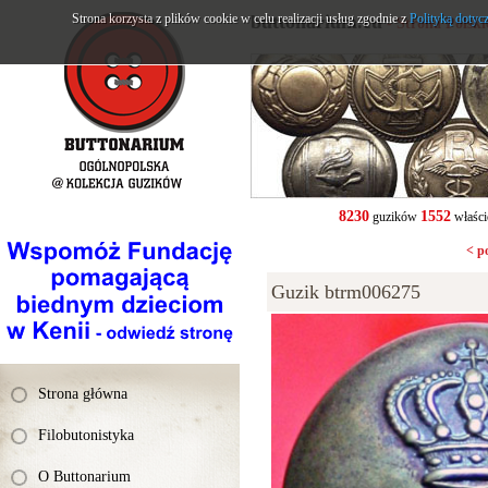
Strona korzysta z plików cookie w celu realizacji usług zgodnie z
buttonarium.eu
Polityką dotyc
- Strona Polsk
8230
1552
guzików
właści
< p
Guzik btrm006275
Strona główna
Filobutonistyka
O Buttonarium