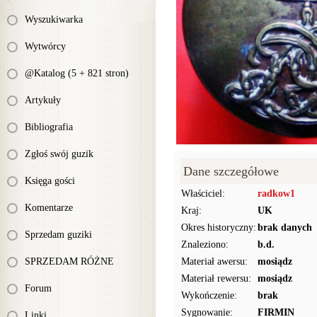
Wyszukiwarka
Wytwórcy
@Katalog (5 + 821 stron)
Artykuły
Bibliografia
Zgłoś swój guzik
Dane szczegółowe
Księga gości
Właściciel:
radkow1
Komentarze
Kraj:
UK
Okres historyczny:
brak danych
Sprzedam guziki
Znaleziono:
b.d.
SPRZEDAM RÓŻNE
Materiał awersu:
mosiądz
Materiał rewersu:
mosiądz
Forum
Wykończenie:
brak
Sygnowanie:
FIRMIN
Linki