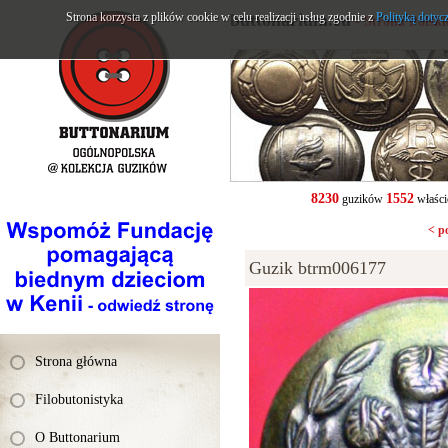
Strona korzysta z plików cookie w celu realizacji usług zgodnie z
buttonarium.eu
Polityką dotyc
- Strona Polsk
8230
1552
guzików
właści
< p
Guzik btrm006177
Strona główna
Filobutonistyka
O Buttonarium