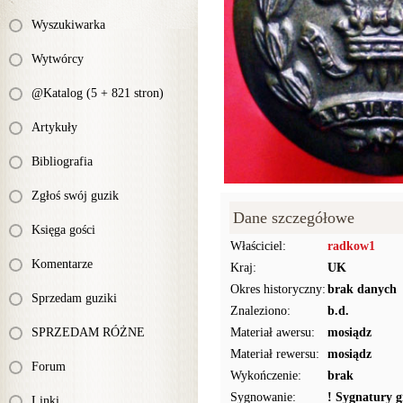
Wyszukiwarka
Wytwórcy
@Katalog (5 + 821 stron)
Artykuły
Bibliografia
Zgłoś swój guzik
Dane szczegółowe
Księga gości
Właściciel:
radkow1
Komentarze
Kraj:
UK
Okres historyczny:
brak danych
Sprzedam guziki
Znaleziono:
b.d.
SPRZEDAM RÓŻNE
Materiał awersu:
mosiądz
Materiał rewersu:
mosiądz
Forum
Wykończenie:
brak
Sygnowanie:
! Sygnatury g
Linki