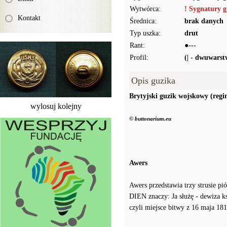
Wytwórca:
! Sygnatury g
Kontakt
Średnica:
brak danych
Typ uszka:
drut
Rant:
●---
Profil:
(| - dwuwars
Opis guzika
Brytyjski guzik wojskowy (reg
wylosuj kolejny
© buttonarium.eu
Awers
Awers przedstawia trzy strusie p
DIEN znaczy: Ja służę - dewiza k
czyli miejsce bitwy z 16 maja 18