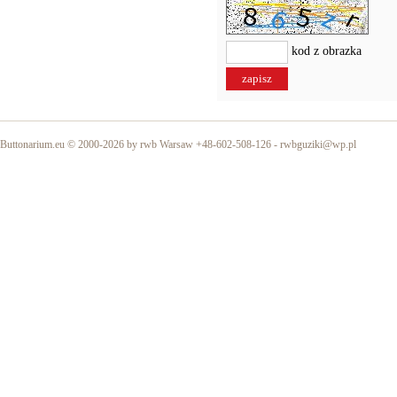
kod z obrazka
Buttonarium.eu © 2000-2026 by rwb Warsaw +48-602-508-126 -
rwbguziki@wp.pl