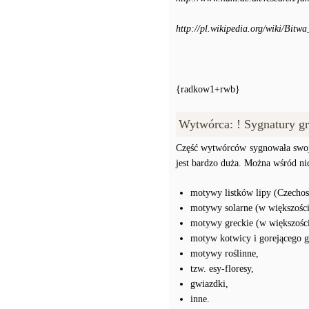
http://pl.wikipedia.org/wiki/Bi
{radkow1+rwb}
Wytwórca: ! Sygnatury gr
Część wytwórców sygnowała swoj
jest bardzo duża. Można wśród ni
motywy listków lipy (Czechos
motywy solarne (w większośc
motywy greckie (w większośc
motyw kotwicy i gorejącego g
motywy roślinne,
tzw. esy-floresy,
gwiazdki,
inne.