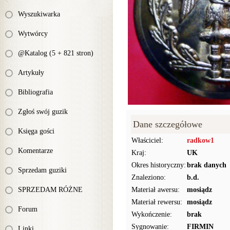
Wyszukiwarka
Wytwórcy
@Katalog (5 + 821 stron)
Artykuły
Bibliografia
Zgłoś swój guzik
Dane szczegółowe
Księga gości
Właściciel:
radkow1
Komentarze
Kraj:
UK
Okres historyczny:
brak danych
Sprzedam guziki
Znaleziono:
b.d.
SPRZEDAM RÓŻNE
Materiał awersu:
mosiądz
Materiał rewersu:
mosiądz
Forum
Wykończenie:
brak
Sygnowanie:
FIRMIN
Linki