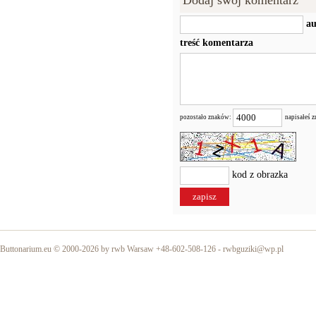
Dodaj swój komentarz
au
treść komentarza
pozostało znaków:
napisałeś 
kod z obrazka
Buttonarium.eu © 2000-2026 by rwb Warsaw +48-602-508-126 -
rwbguziki@wp.pl