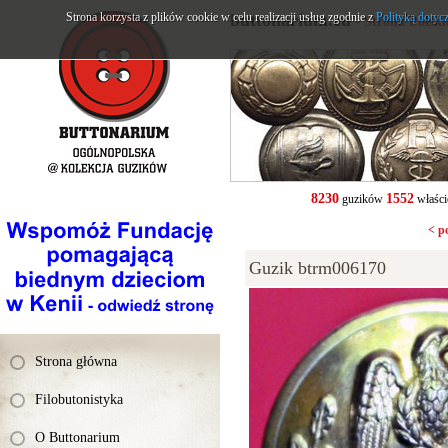
Strona korzysta z plików cookie w celu realizacji usług zgodnie z
buttonarium.eu
Polityką dotyc
- Strona Polsk
8230
1552
guzików
właści
< p
Guzik btrm006170
Strona główna
Filobutonistyka
O Buttonarium