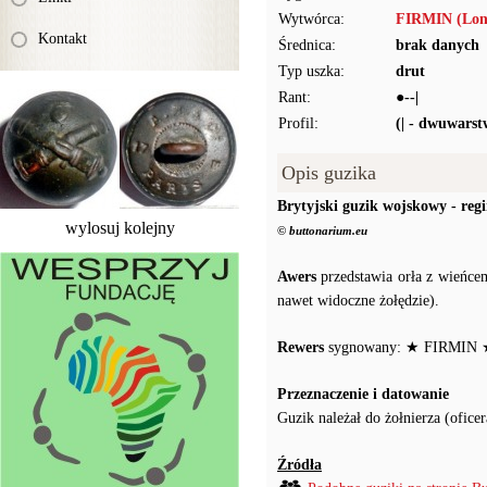
Wytwórca:
FIRMIN (Lon
Kontakt
Średnica:
brak danych
Typ uszka:
drut
Rant:
●--|
Profil:
(| - dwuwars
Opis guzika
Brytyjski guzik wojskowy - re
wylosuj kolejny
© buttonarium.eu
Awers
przedstawia orła z wieńcem
nawet widoczne żołędzie).
Rewers
sygnowany: ★ FIRMIN
Przeznaczenie i datowanie
Guzik należał do żołnierza (ofice
Źródła