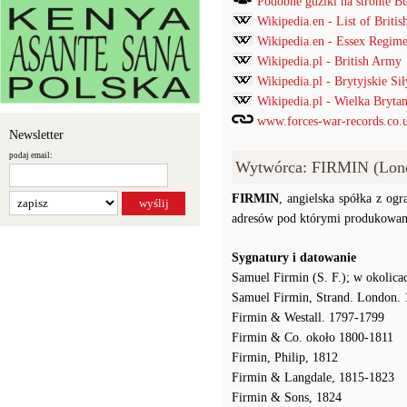
Podobne guziki na stronie B
Wikipedia.en - List of Briti
Wikipedia.en - Essex Regime
Wikipedia.pl - British Army
Wikipedia.pl - Brytyjskie Si
Wikipedia.pl - Wielka Brytan
www.forces-war-records.co.
Newsletter
podaj email:
Wytwórca: FIRMIN (Lon
FIRMIN
, angielska spółka z og
adresów pod którymi produkowan
Sygnatury i datowanie
Samuel Firmin (S. F.); w okolica
Samuel Firmin, Strand. London.
Firmin & Westall. 1797-1799
Firmin & Co. około 1800-1811
Firmin, Philip, 1812
Firmin & Langdale, 1815-1823
Firmin & Sons, 1824