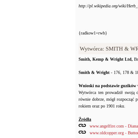
http://pl.wikipedia.org/wiki/Herb
{radkow1+rwb}
Wytwórca: SMITH & WR
Smith, Kemp & Wright Ltd,
Br
Smith & Wright
- 176, 178 & 18
Wnioski na podstawie guzików
Wytwórca ten prowadził swoją dz
równie dobrze, mógł rozpocząć p
rokiem oraz po 1901 roku.
Źródła
www.angelfire.com - Diana'
www.oldcopper.org - Butt