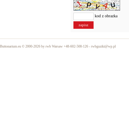
kod z obrazka
Buttonarium.eu © 2000-2026 by rwb Warsaw +48-602-508-126 -
rwbguziki@wp.pl