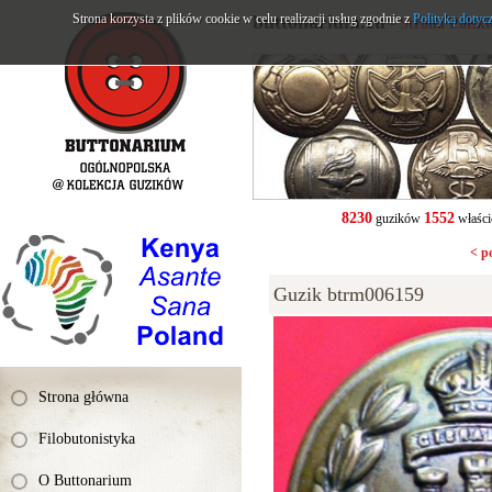
Strona korzysta z plików cookie w celu realizacji usług zgodnie z
buttonarium.eu
Polityką dotyc
- Strona Polsk
8230
1552
guzików
właści
< p
Guzik btrm006159
Strona główna
Filobutonistyka
O Buttonarium