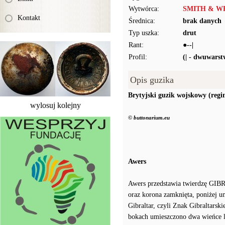
Wytwórca:
SMITH & WR
Kontakt
Średnica:
brak danych
Typ uszka:
drut
Rant:
●--|
Profil:
(| - dwuwars
Opis guzika
Brytyjski guzik wojskowy (reg
wylosuj kolejny
© buttonarium.eu
Awers
Awers przedstawia twierdzę GI
oraz korona zamknięta, poniżej 
Gibraltar, czyli Znak Gibraltars
bokach umieszczono dwa wieńce 