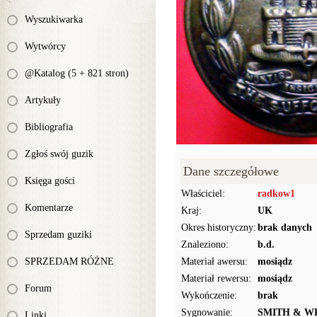
Wyszukiwarka
Wytwórcy
@Katalog (5 + 821 stron)
Artykuły
Bibliografia
Zgłoś swój guzik
Dane szczegółowe
Księga gości
Właściciel:
radkow1
Komentarze
Kraj:
UK
Okres historyczny:
brak danych
Sprzedam guziki
Znaleziono:
b.d.
SPRZEDAM RÓŻNE
Materiał awersu:
mosiądz
Materiał rewersu:
mosiądz
Forum
Wykończenie:
brak
Sygnowanie:
SMITH & W
Linki