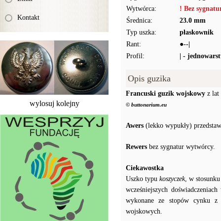
Wytwórca:
! Bez sygnat
Kontakt
Średnica:
23.0 mm
Typ uszka:
płaskownik
Rant:
●--|
Profil:
| - jednowars
Opis guzika
Francuski guzik wojskowy
z lat
wylosuj kolejny
© buttonarium.eu
Awers
(lekko wypukły) przedstaw
Rewers
bez sygnatur wytwórcy.
Ciekawostka
Uszko typu
koszyczek
, w stosunku
wcześniejszych doświadczeniach
wykonane ze stopów cynku z o
wojskowych.