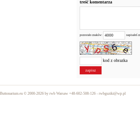
treść komentarza
pozostało znaków:
napisałeś 
kod z obrazka
Buttonarium.eu © 2000-2026 by rwb Warsaw +48-602-508-126 -
rwbguziki@wp.pl