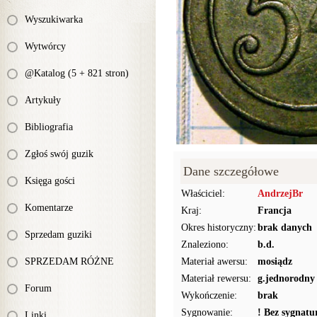
Wyszukiwarka
Wytwórcy
@Katalog (5 + 821 stron)
Artykuły
Bibliografia
Zgłoś swój guzik
Dane szczegółowe
Księga gości
Właściciel:
AndrzejBr
Komentarze
Kraj:
Francja
Okres historyczny:
brak danych
Sprzedam guziki
Znaleziono:
b.d.
SPRZEDAM RÓŻNE
Materiał awersu:
mosiądz
Materiał rewersu:
g.jednorodny
Forum
Wykończenie:
brak
Sygnowanie:
! Bez sygnat
Linki