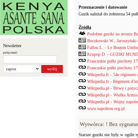
Przeznaczenie i datowanie
Guzik należał do żołnierza 54 puł
Źródła
Podobne guziki na stronie B
Boczkowski W., Jaroszyński
Newsletter
Fallou L. - Le Bouton Unif
podaj email:
Krupop D. -
GUZIKI MUND
Francuskie pułki piechoty 1
Francuskie pułki piechoty 1
Wikipedia.fr - 54e régiment d
Wikipedia.fr - Régiment d'inf
Wikipedia.pl - Bitwy i potyc
Wikipedia.pl - Wielka Armia
Wikipedia.pl - Wojny napole
www.napoleon.org.pl
Wytwórca: ! Bez sygnatu
Starsze guziki nie były w ogóle