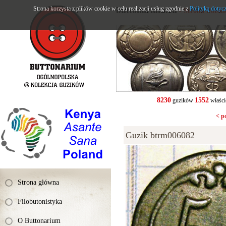
Strona korzysta z plików cookie w celu realizacji usług zgodnie z
buttonarium.eu
Polityką dotyc
- Strona Polsk
8230
1552
guzików
właści
< p
Guzik btrm006082
Strona główna
Filobutonistyka
O Buttonarium