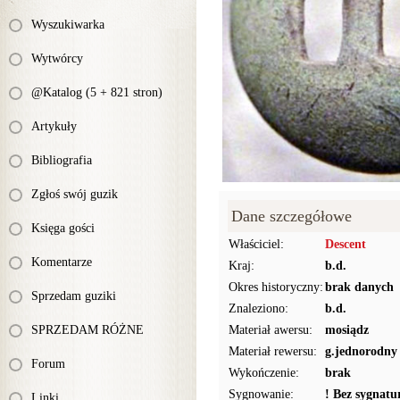
Wyszukiwarka
Wytwórcy
@Katalog (5 + 821 stron)
Artykuły
Bibliografia
Zgłoś swój guzik
Dane szczegółowe
Księga gości
Właściciel:
Descent
Komentarze
Kraj:
b.d.
Okres historyczny:
brak danych
Sprzedam guziki
Znaleziono:
b.d.
SPRZEDAM RÓŻNE
Materiał awersu:
mosiądz
Materiał rewersu:
g.jednorodny
Forum
Wykończenie:
brak
Sygnowanie:
! Bez sygnat
Linki