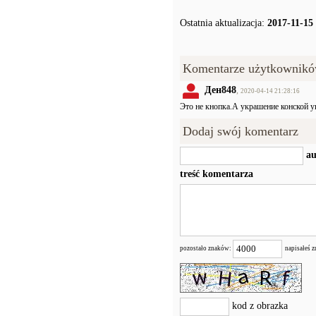
Ostatnia aktualizacja:
2017-11-15
Komentarze użytkownikó
Ден848
,
2020-04-14 21:28:16
Это не кнопка.А украшение конской у
Dodaj swój komentarz
au
treść komentarza
pozostało znaków:
napisałeś 
kod z obrazka