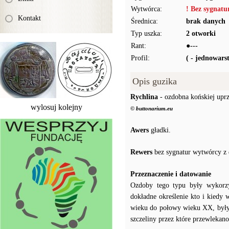
Wytwórca:
! Bez sygnat
Kontakt
Średnica:
brak danych
Typ uszka:
2 otworki
Rant:
●---
Profil:
( - jednowar
Opis guzika
Rychlina
- ozdobna końskiej upr
wylosuj kolejny
© buttonarium.eu
Awers
gładki.
Rewers
bez sygnatur wytwórcy z 
Przeznaczenie i datowanie
Ozdoby tego typu były wykorzy
dokładne określenie kto i kied
wieku do połowy wieku XX, były 
szczeliny przez które przewlekano