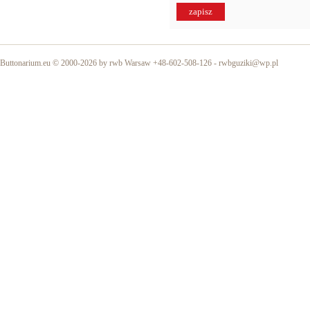
Buttonarium.eu © 2000-2026 by rwb Warsaw +48-602-508-126 -
rwbguziki@wp.pl