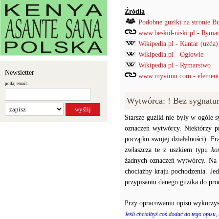
Źródła
Podobne guziki na stronie B
www.beskid-niski.pl - Rymar
Wikipedia.pl - Kantar (uzda)
Wikipedia.pl - Ogłowie
Wikipedia.pl - Rymarstwo
Newsletter
www.myvimu.com - element
podaj email:
Wytwórca: ! Bez sygnatu
Starsze guziki nie były w ogóle
oznaczeń wytwórcy. Niektórzy p
początku swojej działalności). F
zwłaszcza te z uszkiem typu
ko
żadnych oznaczeń wytwórcy. Na p
chociażby kraju pochodzenia. J
przypisaniu danego guzika do prod
Przy opracowaniu opisu wykorzys
Jeśli chciałbyś coś dodać do tego opisu,