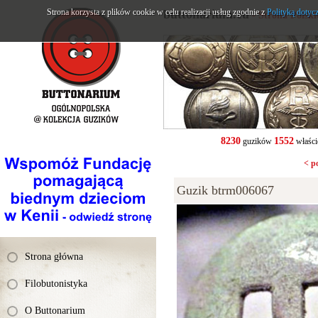
Strona korzysta z plików cookie w celu realizacji usług zgodnie z
buttonarium.eu
Polityką dotyc
- Strona Polsk
8230
1552
guzików
właści
< p
Guzik btrm006067
Strona główna
Filobutonistyka
O Buttonarium