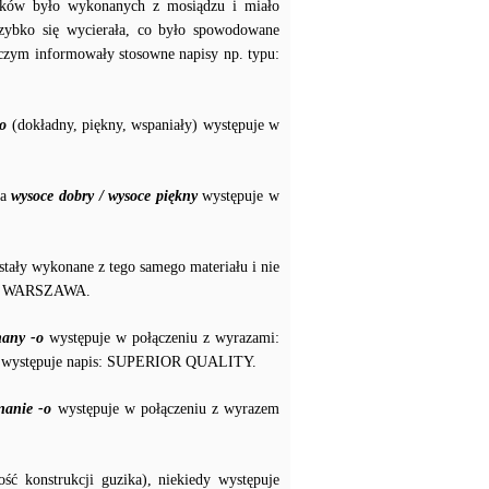
zików było wykonanych z mosiądzu i miało
szybko się wycierała, co było spowodowane
czym informowały stosowne napisy np. typu:
o
(dokładny, piękny, wspaniały) występuje w
za
wysoce dobry / wysoce piękny
występuje w
stały wykonane z tego samego materiału i nie
azem WARSZAWA.
any -o
występuje w połączeniu z wyrazami:
 występuje napis: SUPERIOR QUALITY.
nanie -o
występuje w połączeniu z wyrazem
ość konstrukcji guzika), niekiedy występuje