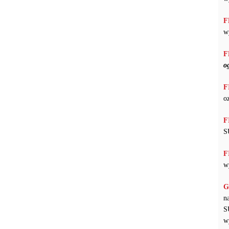
F
w
F
o
F
o
F
S
F
w
G
n
S
w