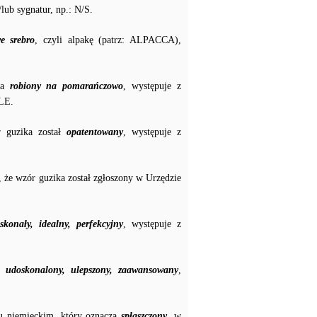
lub sygnatur, np.: N/S.
e srebro
, czyli alpakę (patrz: ALPACCA),
cza
robiony na pomarańczowo
, występuje z
LE.
r guzika został
opatentowany
, występuje z
e wzór guzika został zgłoszony w Urzędzie
skonały, idealny, perfekcyjny
, występuje z
za
udoskonalony, ulepszony, zaawansowany
,
u niemieckim, który oznacza
spłaszczony
, w