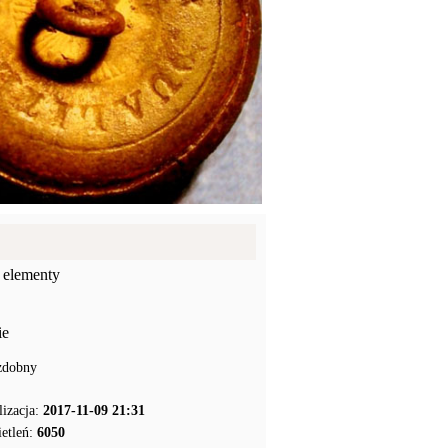
 elementy
ie
zdobny
lizacja:
2017-11-09 21:31
etleń:
6050