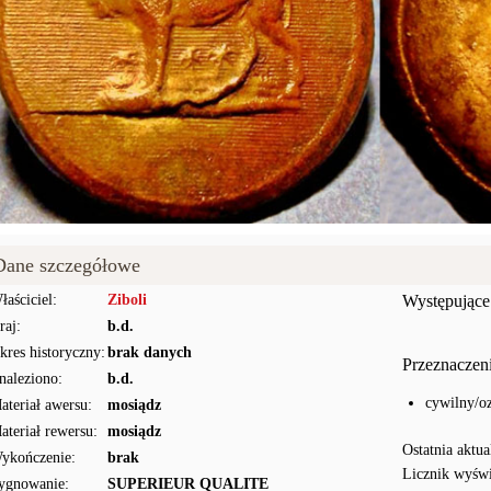
Dane szczegółowe
łaściciel:
Ziboli
Występujące
raj:
b.d.
kres historyczny:
brak danych
Przeznaczen
naleziono:
b.d.
cywilny/o
ateriał awersu:
mosiądz
ateriał rewersu:
mosiądz
Ostatnia aktua
ykończenie:
brak
Licznik wyświ
ygnowanie:
SUPERIEUR QUALITE