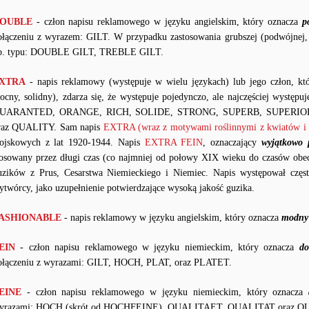
OUBLE
- człon napisu reklamowego w języku angielskim, który oznacza
p
ołączeniu z wyrazem: GILT. W przypadku zastosowania grubszej (podwójnej, 
p. typu: DOUBLE GILT, TREBLE GILT.
XTRA
- napis reklamowy (występuje w wielu językach) lub jego człon, k
ocny, solidny), zdarza się, że występuje pojedynczo, ale najczęściej wystę
UARANTED, ORANGE, RICH, SOLIDE, STRONG, SUPERB, SUPERI
raz QUALITY. Sam napis
EXTRA (wraz z motywami roślinnymi z kwiatów i l
ojskowych z lat 1920-1944. Napis
EXTRA FEIN
, oznaczający
wyjątkowo 
tosowany przez długi czas (co najmniej od połowy XIX wieku do czasów obe
uzików z Prus, Cesarstwa Niemieckiego i Niemiec. Napis występował częs
ytwórcy, jako uzupełnienie potwierdzające wysoką jakość guzika.
ASHIONABLE
- napis reklamowy w języku angielskim, który oznacza
modny 
EIN
- człon napisu reklamowego w języku niemieckim, który oznacza
do
ołączeniu z wyrazami: GILT, HOCH, PLAT, oraz PLATET.
EINE
- człon napisu reklamowego w języku niemieckim, który oznacza
yrazami: HOCH (skrót od HOCHFEINE), QUALITAET, QUALITAT oraz Q