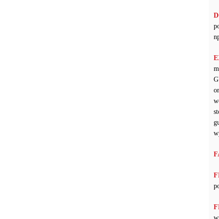
D
p
n
E
m
G
o
w
s
g
w
F
F
p
F
w