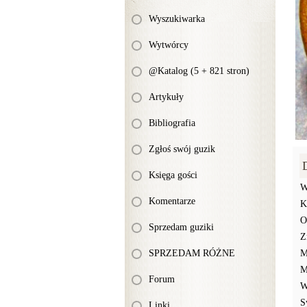
Wyszukiwarka
Wytwórcy
@Katalog (5 + 821 stron)
Artykuły
Bibliografia
Zgłoś swój guzik
Księga gości
W
Komentarze
K
O
Sprzedam guziki
Z
SPRZEDAM RÓŻNE
M
M
Forum
W
S
Linki