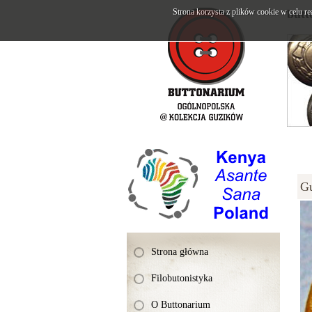
Strona korzysta z plików cookie w celu re
butt
G
Strona główna
Filobutonistyka
O Buttonarium