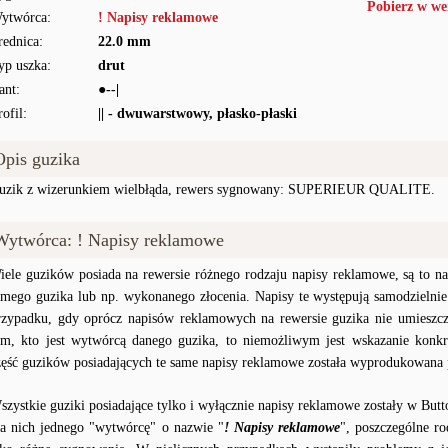
Pobierz w we
ytwórca:
! Napisy reklamowe
rednica:
22.0 mm
yp uszka:
drut
ant:
●--|
rofil:
|| - dwuwarstwowy, płasko-płaski
Opis guzika
uzik z wizerunkiem wielbłąda, rewers sygnowany: SUPERIEUR QUALITE.
Wytwórca: ! Napisy reklamowe
iele guzików posiada na rewersie różnego rodzaju napisy reklamowe, są to na
amego guzika lub np. wykonanego złocenia. Napisy te występują samodzielnie
rzypadku, gdy oprócz napisów reklamowych na rewersie guzika nie umieszc
ym, kto jest wytwórcą danego guzika, to niemożliwym jest wskazanie konkr
zęść guzików posiadających te same napisy reklamowe została wyprodukowana
szystkie guziki posiadające tylko i wyłącznie napisy reklamowe zostały w But
la nich jednego "wytwórcę" o nazwie "
! Napisy reklamowe
", poszczególne r