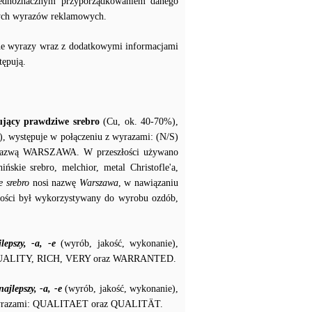
 jednoznacznym przyporządkowaniem danego
nych wyrazów reklamowych.
kane wyrazy wraz z dodatkowymi informacjami
tępują.
tujący prawdziwe srebro
(Cu, ok. 40-70%),
, występuje w połączeniu z wyrazami: (N/S)
nazwą WARSZAWA. W przeszłości używano
ińskie srebro, melchior, metal Christofle'a,
 srebro
nosi nazwę
Warszawa
, w nawiązaniu
złości był wykorzystywany do wyrobu ozdób,
jlepszy, -a, -e
(wyrób, jakość, wykonanie),
 QUALITY, RICH, VERY oraz WARRANTED.
najlepszy, -a, -e
(wyrób, jakość, wykonanie),
u z wyrazami: QUALITAET oraz QUALITÄT.