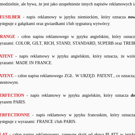
amodzielnie, ale bywa, że jest jako uzupełnienie innych napisów reklamowych i/
EUSILBER
- napis reklamowy w języku niemieckim, który oznacza
now
ystępuje z gałązkami oraz gwiazdkami i/lub sygnaturą wytwórcy.
RANGE
- człon napisu reklamowego w języku angielskim, który ozna
yrazami: COLOR, GILT, RICH, STAND, STANDARD, SUPERB oraz TREB
ATENT
- napis reklamowy w języku angielskim, który oznacza, że wzó
yrazami: MADE IN FRANCE.
ATENT.
- człon napisu reklamowego ZGŁ. W URZĘD. PATENT., co oznacza, ż
atentowym.
ERFECTION
- napis reklamowy w języku angielskim, który oznacza
do
yrazem PARIS.
ERFECTIONNE
- napis reklamowy w języku francuskim, który oznac
ystępuje z wyrazami: FRANCE i/lub PARIS.
LAT
- człon napisu reklamowego, zapewne skrót od słowa PLATT w język