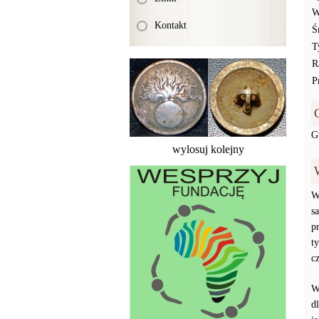
W
Kontakt
Ś
T
R
P
G
wylosuj kolejny
W
s
p
t
c
W
d