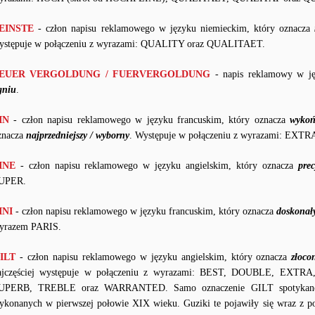
EINSTE
- człon napisu reklamowego w języku niemieckim, który oznacza
ystępuje w połączeniu z wyrazami: QUALITY oraz QUALITAET.
EUER VERGOLDUNG / FUERVERGOLDUNG
- napis reklamowy w ję
gniu
.
IN
- człon napisu reklamowego w języku francuskim, który oznacza
wykoń
znacza
najprzedniejszy / wyborny
. Występuje w połączeniu z wyrazami: EXTR
INE
- człon napisu reklamowego w języku angielskim, który oznacza
prec
UPER.
INI
- człon napisu reklamowego w języku francuskim, który oznacza
doskonały
yrazem PARIS.
ILT
- człon napisu reklamowego w języku angielskim, który oznacza
złoco
ajczęściej występuje w połączeniu z wyrazami: BEST, DOUBLE, E
UPERB, TREBLE oraz WARRANTED. Samo oznaczenie GILT spotykane je
ykonanych w pierwszej połowie XIX wieku. Guziki te pojawiły się wraz z p