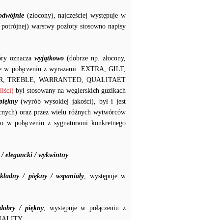
odwójnie
(złocony), najczęściej występuje w
potrójnej) warstwy pozłoty stosowno napisy
tóry oznacza
wyjątkowo
(dobrze np. złocony,
puje w połączeniu z wyrazami: EXTRA, GILT,
OR, TREBLE, WARRANTED, QUALITAET
iści)
był stosowany na węgierskich guzikach
piękny
(wyrób wysokiej jakości), był i jest
cnych) oraz przez wielu różnych wytwórców
to w połączeniu z sygnaturami konkretnego
/ elegancki / wykwintny
.
kładny / piękny / wspaniały
, występuje w
dobry / piękny
, występuje w połączeniu z
UALITY.