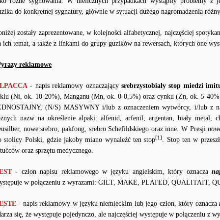
ako różne sygnowania. W nielicznych przypadkach wystąpiły problemy z
uzika do konkretnej sygnatury, głównie w sytuacji dużego nagromadzenia róż
oniżej zostały zaprezentowane, w kolejności alfabetycznej, najczęściej spoty
a ich temat, a także z linkami do grupy guzików na rewersach, których one wys
yrazy reklamowe
LPACCA
- napis reklamowy oznaczający
srebrzystobiały stop miedzi imi
iklu (Ni, ok. 10-20%), Manganu (Mn, ok. 0-0,5%) oraz cynku (Zn, ok. 5-40%)
EDNOSTAJNY, (N/S) MASYWNY i/lub z oznaczeniem wytwórcy, i/lub z 
óżnych nazw na określenie alpaki: alfenid, arfenil, argentan, biały metal, ch
eusilber, nowe srebro, pakfong, srebro Schefildskiego oraz inne. W Presji
nowe
[1]
o stolicy Polski, gdzie jakoby miano wynaleźć ten stop
. Stop ten w przes
ztućców oraz sprzętu medycznego.
EST
- człon napisu reklamowego w języku angielskim, który oznacza
na
ystępuje w połączeniu z wyrazami: GILT, MAKE, PLATED, QUALITAIT,
ESTE
- napis reklamowy w języku niemieckim lub jego człon, który oznacza
darza się, że występuje pojedynczo, ale najczęściej występuje w połączeni