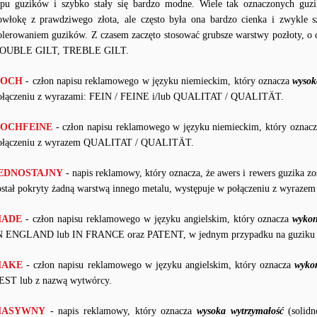
ypu guzików i szybko stały się bardzo modne. Wiele tak oznaczonych gu
owłokę z prawdziwego złota, ale często była ona bardzo cienka i zwykle 
olerowaniem guzików. Z czasem zaczęto stosować grubsze warstwy pozłoty, o 
OUBLE GILT, TREBLE GILT.
OCH
- człon napisu reklamowego w języku niemieckim, który oznacza
wysok
ołączeniu z wyrazami: FEIN / FEINE i/lub QUALITAT / QUALITÄT.
OCHFEINE
- człon napisu reklamowego w języku niemieckim, który oznac
ołączeniu z wyrazem QUALITAT / QUALITÄT.
EDNOSTAJNY
- napis reklamowy, który oznacza, że awers i rewers guzika zo
ostał pokryty żadną warstwą innego metalu, występuje w połączeniu z wyr
ADE
- człon napisu reklamowego w języku angielskim, który oznacza
wykon
N ENGLAND lub IN FRANCE oraz PATENT, w jednym przypadku na guziku
AKE
- człon napisu reklamowego w języku angielskim, który oznacza
wyko
EST lub z nazwą wytwórcy.
ASYWNY
- napis reklamowy, który oznacza
wysoka wytrzymałość
(solidn