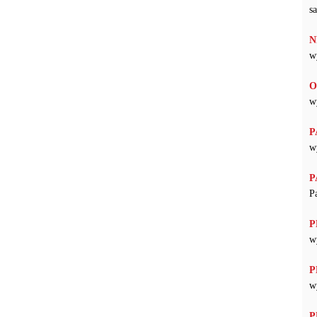
s
N
w
O
w
P
w
P
P
P
w
P
w
P