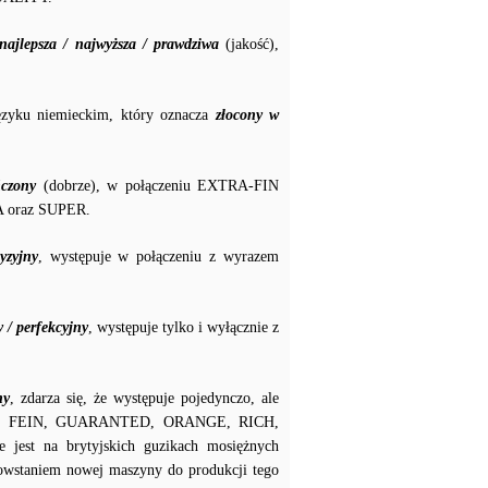
najlepsza / najwyższa / prawdziwa
(jakość),
zyku niemieckim, który oznacza
złocony w
czony
(dobrze), w połączeniu EXTRA-FIN
A oraz SUPER.
yzyjny
, występuje w połączeniu z wyrazem
 / perfekcyjny
, występuje tylko i wyłącznie z
ny
, zdarza się, że występuje pojedynczo, ale
XTRA, FEIN, GUARANTED, ORANGE, RICH,
st na brytyjskich guzikach mosiężnych
owstaniem nowej maszyny do produkcji tego