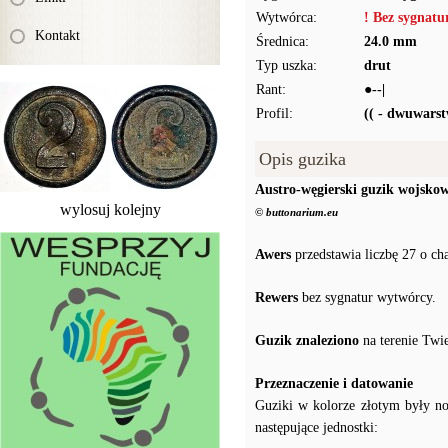
Wytwórca:
! Bez sygnat
Kontakt
Średnica:
24.0 mm
Typ uszka:
drut
Rant:
●--|
Profil:
(( - dwuwars
Opis guzika
Austro-węgierski guzik wojsko
wylosuj kolejny
© buttonarium.eu
Awers
przedstawia liczbę 27 o ch
Rewers
bez sygnatur wytwórcy.
Guzik znaleziono
na terenie Twi
Przeznaczenie i datowanie
Guziki w kolorze złotym były 
następujące jednostki: