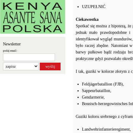
UZUPEŁNIĆ
Ciekawostka
Spotkać się można z hipotezą, że
jednak mało prawdopodobne i n
identyfikował wygląd mundurów, 
Newsletter
było raczej zbędne. Natomiast w
podaj email:
barwy pułkowe bądź rodzaju bro
praktyczne gdyż pozwalało określi
I tak, guziki w kolorze złotym z c
Feldjägerbatallion (FJB),
Sappeurbataillon,
Gendarmerie,
Bosnisch-herzegowinisches Inf
Guziki koloru srebrnego z cyfram
Landwehrinfanterieregiment,