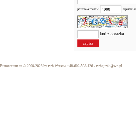
pozostało znaków:
napisałeś 
kod z obrazka
Buttonarium.eu © 2000-2026 by rwb Warsaw +48-602-508-126 -
rwbguziki@wp.pl