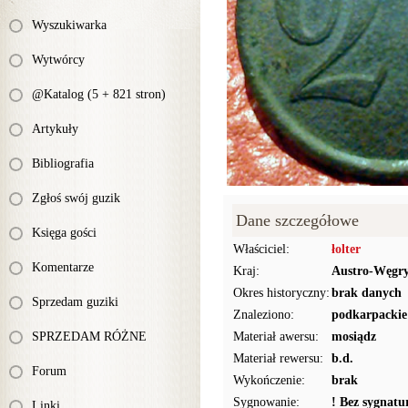
Wyszukiwarka
Wytwórcy
@Katalog (5 + 821 stron)
Artykuły
Bibliografia
Zgłoś swój guzik
Dane szczegółowe
Księga gości
Właściciel:
łolter
Komentarze
Kraj:
Austro-Węgr
Okres historyczny:
brak danych
Sprzedam guziki
Znaleziono:
podkarpackie
SPRZEDAM RÓŻNE
Materiał awersu:
mosiądz
Materiał rewersu:
b.d.
Forum
Wykończenie:
brak
Sygnowanie:
! Bez sygnat
Linki