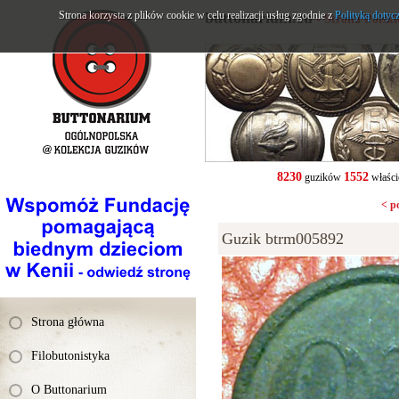
Strona korzysta z plików cookie w celu realizacji usług zgodnie z
buttonarium.eu
Polityką dotyc
- Strona Polsk
8230
1552
guzików
właści
< p
Guzik btrm005892
Strona główna
Filobutonistyka
O Buttonarium