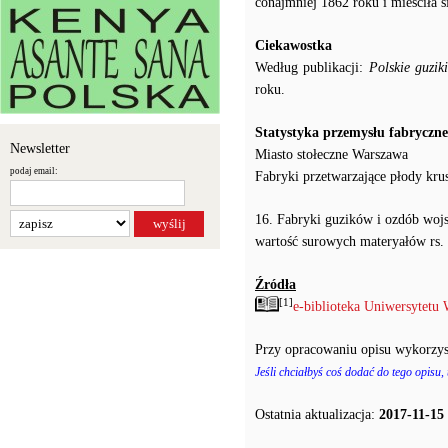
conajmniej 1862 roku i mieściła s
Ciekawostka
Według publikacji:
Polskie guzi
roku.
Statystyka przemysłu fabryczn
Newsletter
Miasto stołeczne Warszawa
podaj email:
Fabryki przetwarzające płody kru
16. Fabryki guzików i ozdób wojs
wartość surowych materyałów rs. 
Źródła
[1]
e-biblioteka Uniwersytetu 
Przy opracowaniu opisu wykorzys
Jeśli chciałbyś coś dodać do tego opisu,
Ostatnia aktualizacja:
2017-11-15