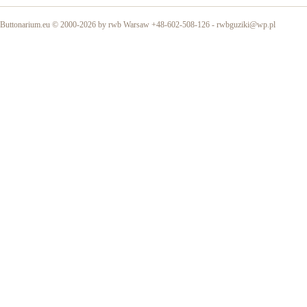
Buttonarium.eu © 2000-2026 by rwb Warsaw +48-602-508-126 -
rwbguziki@wp.pl