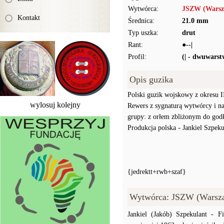
Wytwórca:
JSZW (Warsz
Kontakt
Średnica:
21.0 mm
Typ uszka:
drut
Rant:
●--|
Profil:
(| - dwuwars
Opis guzika
Polski guzik wojskowy z okresu II
wylosuj kolejny
Rewers z sygnaturą wytwórcy i n
grupy: z orłem zbliżonym do god
Produkcja polska - Jankiel Szpek
{jedrektt+rwb+szaf}
Wytwórca: JSZW (Warsz
Jankiel (Jakób) Szpekulant -