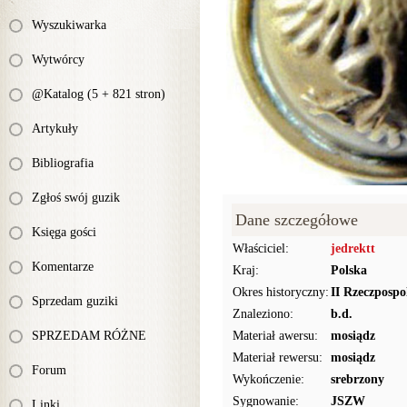
Wyszukiwarka
Wytwórcy
@Katalog (5 + 821 stron)
Artykuły
Bibliografia
Zgłoś swój guzik
Dane szczegółowe
Księga gości
Właściciel:
jedrektt
Komentarze
Kraj:
Polska
Okres historyczny:
II Rzeczpospo
Sprzedam guziki
Znaleziono:
b.d.
SPRZEDAM RÓŻNE
Materiał awersu:
mosiądz
Materiał rewersu:
mosiądz
Forum
Wykończenie:
srebrzony
Sygnowanie:
JSZW
Linki