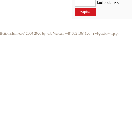
kod z obrazka
Buttonarium.eu © 2000-2026 by rwb Warsaw +48-602-508-126 -
rwbguziki@wp.pl