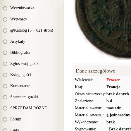
Wyszukiwarka
Wytwórcy
@Katalog (5 + 821 stron)
Artykuły
Bibliografia
Zgłoś swój guzik
Dane szczegółowe
Księga gości
Właściciel:
Frozzer
Komentarze
Kraj:
Francja
Okres historyczny:
brak danych
Sprzedam guziki
Znaleziono:
b.d.
SPRZEDAM RÓŻNE
Materiał awersu:
mosiądz
Materiał rewersu:
g.jednorodny
Forum
Wykończenie:
brak
Sygnowanie:
! Brak danyc
Linki