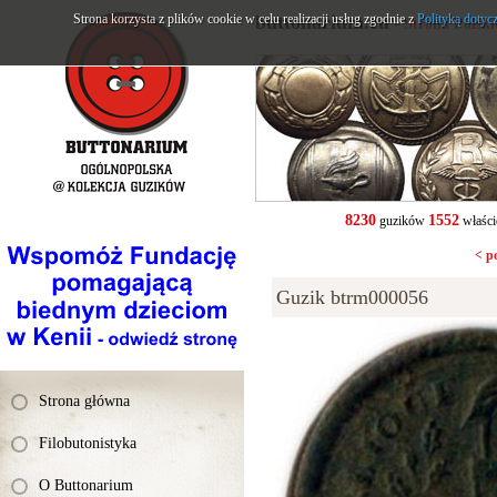
Strona korzysta z plików cookie w celu realizacji usług zgodnie z
buttonarium.eu
Polityką dotyc
- Strona Polsk
8230
1552
guzików
właści
< p
Guzik btrm000056
Strona główna
Filobutonistyka
O Buttonarium