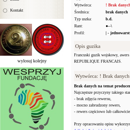
Wytwórca:
! Brak danyc
Kontakt
Średnica:
brak danych
Typ uszka:
b.d.
Rant:
●--\
Profil:
| - jednowars
Opis guzika
Francuski guzik wojskowy, awers p
wylosuj kolejny
REPUBLIQUE FRANCAIS.
Wytwórca: ! Brak danych
Brak danych na temat producen
Najczęstsze przyczyny takiego stan
- brak zdjęcia rewersu,
- mocno zabrudzony rewers,
- rewers częściowo lub całkowici
Przy opracowaniu opisu wykorzys