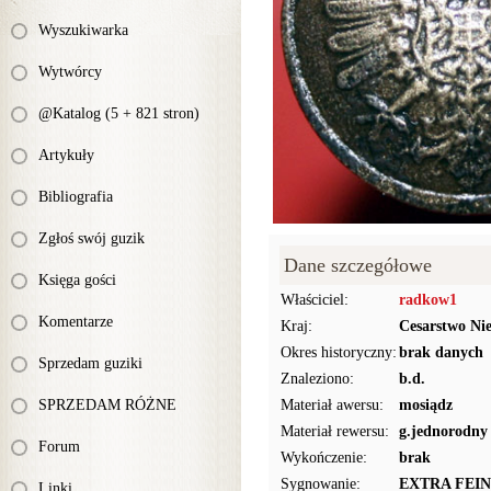
Wyszukiwarka
Wytwórcy
@Katalog (5 + 821 stron)
Artykuły
Bibliografia
Zgłoś swój guzik
Dane szczegółowe
Księga gości
Właściciel:
radkow1
Komentarze
Kraj:
Cesarstwo Ni
Okres historyczny:
brak danych
Sprzedam guziki
Znaleziono:
b.d.
SPRZEDAM RÓŻNE
Materiał awersu:
mosiądz
Materiał rewersu:
g.jednorodny
Forum
Wykończenie:
brak
Sygnowanie:
EXTRA FEIN
Linki