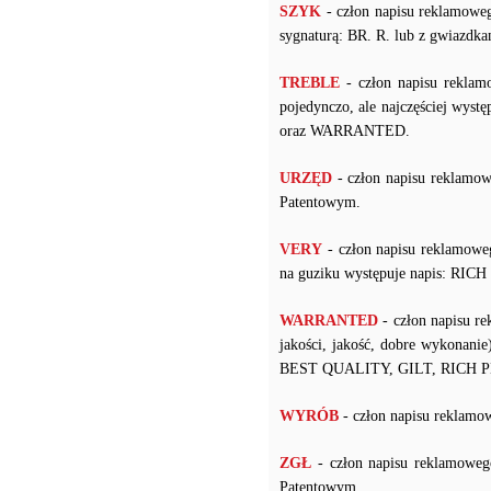
SZYK
- człon napisu reklamow
sygnaturą: BR. R. lub z gwiazdka
TREBLE
- człon napisu reklam
pojedynczo, ale najczęściej 
oraz WARRANTED.
URZĘD
- człon napisu reklamo
Patentowym.
VERY
- człon napisu reklamow
na guziku występuje napis: RI
WARRANTED
- człon napisu r
jakości, jakość, dobre wykonanie
BEST QUALITY, GILT, RICH 
WYRÓB
- człon napisu rekla
ZGŁ
- człon napisu reklamowe
Patentowym.