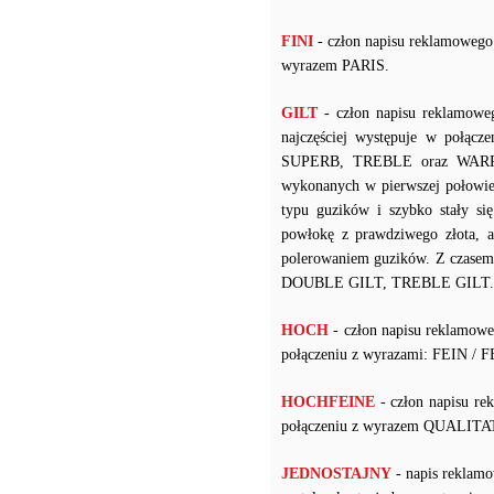
FINI
- człon napisu reklamowego
wyrazem PARIS.
GILT
- człon napisu reklamowe
najczęściej występuje w po
SUPERB, TREBLE oraz WARRANT
wykonanych w pierwszej połowie
typu guzików i szybko stały s
powłokę z prawdziwego złota, a
polerowaniem guzików. Z czasem 
DOUBLE GILT, TREBLE GILT.
HOCH
- człon napisu reklamow
połączeniu z wyrazami: FEIN /
HOCHFEINE
- człon napisu re
połączeniu z wyrazem QUALIT
JEDNOSTAJNY
- napis reklamo