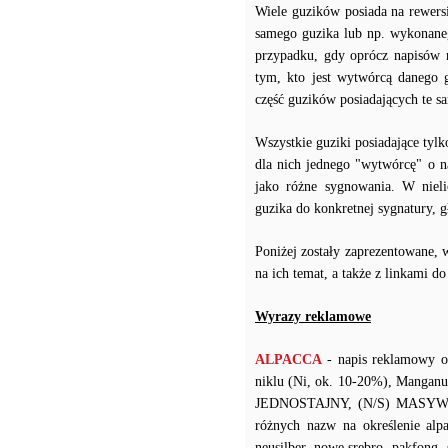
Wiele guzików posiada na rewersi
samego guzika lub np. wykonaneg
przypadku, gdy oprócz napisów 
tym, kto jest wytwórcą danego 
część guzików posiadających te 
Wszystkie guziki posiadające tyl
dla nich jednego "wytwórcę" o n
jako różne sygnowania. W niel
guzika do konkretnej sygnatury,
Poniżej zostały zaprezentowane, 
na ich temat, a także z linkami d
Wyrazy reklamowe
ALPACCA
- napis reklamowy o
niklu (Ni, ok. 10-20%), Manganu
JEDNOSTAJNY, (N/S) MASYWNY 
różnych nazw na określenie alpak
neusilber, nowe srebro, pakfong,