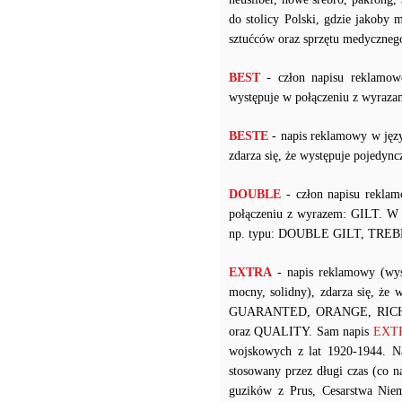
do stolicy Polski, gdzie jakoby 
sztućców oraz sprzętu medyczneg
BEST
- człon napisu reklamow
występuje w połączeniu z wy
BESTE
- napis reklamowy w języ
zdarza się, że występuje pojedy
DOUBLE
- człon napisu reklam
połączeniu z wyrazem: GILT. W p
np. typu: DOUBLE GILT, TREB
EXTRA
- napis reklamowy (wys
mocny, solidny), zdarza się, że
GUARANTED, ORANGE, RICH
oraz QUALITY. Sam napis
EXTRA
wojskowych z lat 1920-1944. 
stosowany przez długi czas (co
guzików z Prus, Cesarstwa Niem