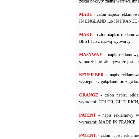
został pokryty żadną warstwą i
MADE
- człon napisu reklamowe
IN ENGLAND lub IN FRANCE ora
MAKE
- człon napisu reklamow
BEST lub z nazwą wytwórcy.
MASYWNY
- napis reklamowy
samodzielnie, ale bywa, że jest j
NEUSILBER
- napis reklamow
występuje z gałązkami oraz gwiaz
ORANGE
- człon napisu rekl
wyrazami: COLOR, GILT, RIC
PATENT
- napis reklamowy w 
wyrazami: MADE IN FRANCE.
PATENT.
- człon napisu reklam