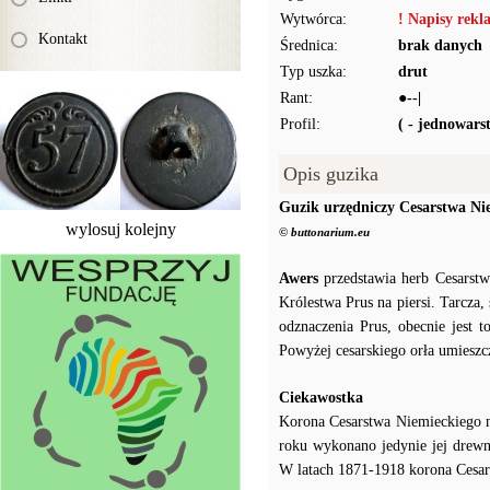
Wytwórca:
! Napisy rek
Kontakt
Średnica:
brak danych
Typ uszka:
drut
Rant:
●--|
Profil:
( - jednowar
Opis guzika
Guzik urzędniczy Cesarstwa Ni
wylosuj kolejny
© buttonarium.eu
Awers
przedstawia herb Cesarstw
Królestwa Prus na piersi. Tarcza,
odznaczenia Prus, obecnie jest t
Powyżej cesarskiego orła umiesz
Ciekawostka
Korona Cesarstwa Niemieckiego n
roku wykonano jedynie jej drew
W latach 1871-1918 korona Cesar