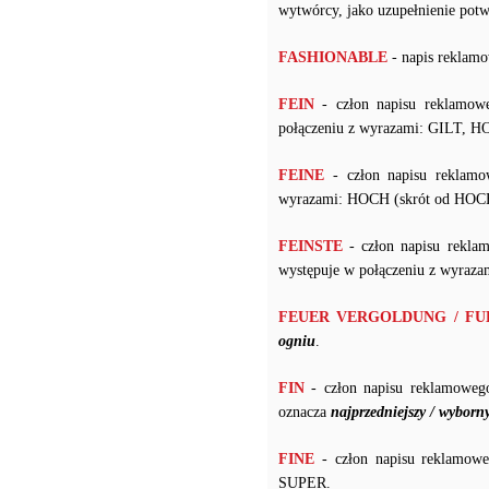
wytwórcy, jako uzupełnienie potw
FASHIONABLE
- napis reklamo
FEIN
- człon napisu reklamow
połączeniu z wyrazami: GILT, 
FEINE
- człon napisu reklamo
wyrazami: HOCH (skrót od H
FEINSTE
- człon napisu rekla
występuje w połączeniu z wyr
FEUER VERGOLDUNG / F
ogniu
.
FIN
- człon napisu reklamoweg
oznacza
najprzedniejszy / wyborn
FINE
- człon napisu reklamowe
SUPER.