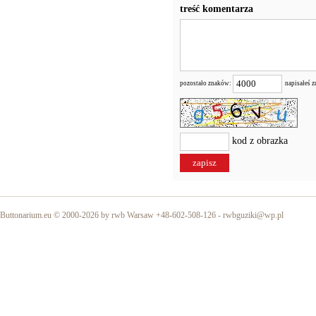
treść komentarza
pozostało znaków:
napisałeś 
kod z obrazka
Buttonarium.eu © 2000-2026 by rwb Warsaw +48-602-508-126 -
rwbguziki@wp.pl