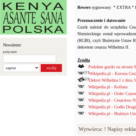
Rewers
sygnowany: * EXTRA * 
Przeznaczenie i datowanie
Guzik należał do urzędnika Ce
Niemieckiego został wprowadzony
(RGBl), czyli Biuletynie Ustaw 
Newsletter
dekretem cesarza Wilhelma II.
podaj email:
Źródła
Podobne guziki na stronie 
[1]
Wikipedia.pl - Korona Ces
[2]
Dekret Wilhelma I z dnia 
Wikipedia.pl - Kollana
Wikipedia.pl - Order Czarn
Wikipedia.pl - Cesarstwo N
Wikipedia.pl - Godło Drugi
Wikipedia.pl - Biuletyn Us
Wytwórca: ! Napisy rek