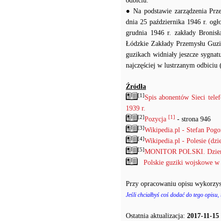
odbiciu.
● Na podstawie zarządzenia Prz
dnia 25 października 1946 r. og
grudnia 1946 r. zakłady Bronis
Łódzkie Zakłady Przemysłu Guzik
guzikach widniały jeszcze sygna
najczęściej w lustrzanym odbiciu 
Źródła
[1]
Spis abonentów Sieci tel
1939 r.
[2]
[1]
Pozycja
- strona 946
[3]
Wikipedia.pl - Stefan Pog
[4]
Wikipedia.pl - Polesie (dzi
[5]
MONITOR POLSKI. Dzienni
Polskie guziki wojskowe w
Przy opracowaniu opisu wykorzys
Jeśli chciałbyś coś dodać do tego opisu,
Ostatnia aktualizacja:
2017-11-15