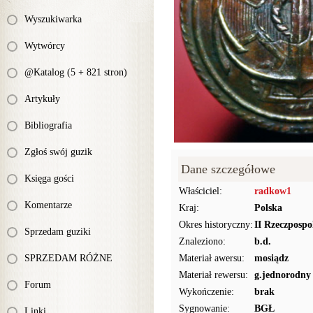
Wyszukiwarka
Wytwórcy
@Katalog (5 + 821 stron)
Artykuły
Bibliografia
Zgłoś swój guzik
Dane szczegółowe
Księga gości
Właściciel:
radkow1
Komentarze
Kraj:
Polska
Okres historyczny:
II Rzeczpospo
Sprzedam guziki
Znaleziono:
b.d.
SPRZEDAM RÓŻNE
Materiał awersu:
mosiądz
Materiał rewersu:
g.jednorodny
Forum
Wykończenie:
brak
Sygnowanie:
BGŁ
Linki