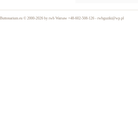
Buttonarium.eu © 2000-2026 by rwb Warsaw +48-602-508-126 -
rwbguziki@wp.pl