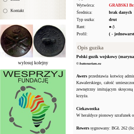
Wytwórca:
GRABSKI Br.
Kontakt
Średnica:
brak danych
Typ uszka:
drut
Rant:
●-|\
Profil:
( - jednowar
Opis guzika
Polski guzik wojskowy (maryna
wylosuj kolejny
© buttonarium.eu
Awers
przedstawia kotwicę admir
Kawalerskiego, całość umieszczo
zewnętrzny imitującym skręconą 
krzyża.
Ciekawostka
W heraldyce pionowy szrafunek o
Rewers
sygnowany: BGŁ 262 (licz