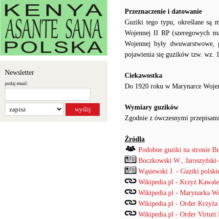
Przeznaczenie i datowanie
Guziki tego typu, określane są
Wojennej II RP (szeregowych ma
Wojennej były dwuwarstwowe, 
pojawienia się guzików tzw. wz. 
Newsletter
Ciekawostka
podaj email:
Do 1920 roku w Marynarce Wojen
Wymiary guzików
Zgodnie z ówczesnymi przepisami
Źródła
Podobne guziki na stronie B
Boczkowski W., Jaroszyński
Wąsiewski J. - Guziki pols
Wikipedia.pl - Krzyż Kawale
Wikipedia.pl - Marynarka W
Wikipedia.pl - Order Krzyż
Wikipedia.pl - Order Virtuti 