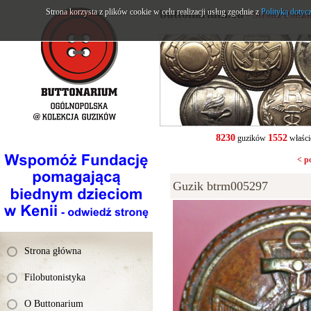
Strona korzysta z plików cookie w celu realizacji usług zgodnie z
buttonarium.eu
Polityką dotyc
- Strona Polsk
8230
1552
guzików
właści
< p
Guzik btrm005297
Strona główna
Filobutonistyka
O Buttonarium