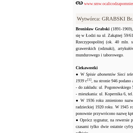
www.smw.ocalicodzapomnien
Wytwórca: GRABSKI Br.
Bronisław Grabski
(1891-1969),
się w Łodzi na ul. Zakątnej 59/
Rzeczypospolitej (ok. 40 mln. s
grawerskich (odznaki), artykuł
mundurowego i taborowego.
Ciekawostki
● W
Spisie abonentów Sieci te
[1]
1939 r.
, na stronie 946 podano
- do zakładu: ul. Pogonowskiego 5
- mieszkania: ul. Kopernika 6, tel
● W 1936 roku zmieniono nazwę 
radzieckiej 1920 roku. W 1945 r
ponownie przywrócono nazwę kp
● Oprócz sygnatur, na rewersie p
czasami tylko dwie ostatnie cyf