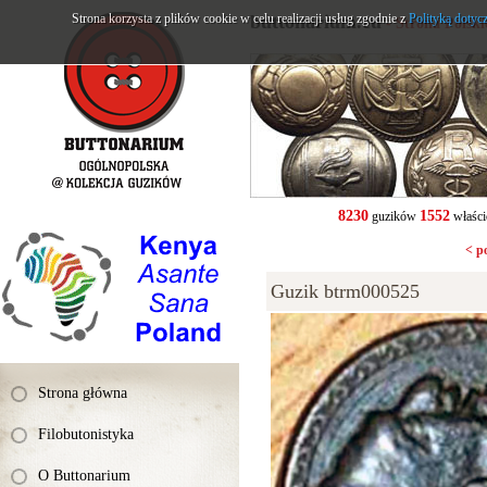
Strona korzysta z plików cookie w celu realizacji usług zgodnie z
buttonarium.eu
Polityką dotyc
- Strona Polsk
8230
1552
guzików
właści
< p
Guzik btrm000525
Strona główna
Filobutonistyka
O Buttonarium