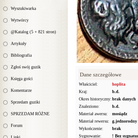
Wyszukiwarka
Wytwórcy
@Katalog (5 + 821 stron)
Artykuły
Bibliografia
Zgłoś swój guzik
Dane szczegółowe
Księga gości
Właściciel:
hoplita
Komentarze
Kraj:
b.d.
Okres historyczny:
brak danych
Sprzedam guziki
Znaleziono:
b.d.
SPRZEDAM RÓŻNE
Materiał awersu:
mosiądz
Materiał rewersu:
g.jednorodny
Forum
Wykończenie:
brak
Sygnowanie:
! Bez sygnat
Linki