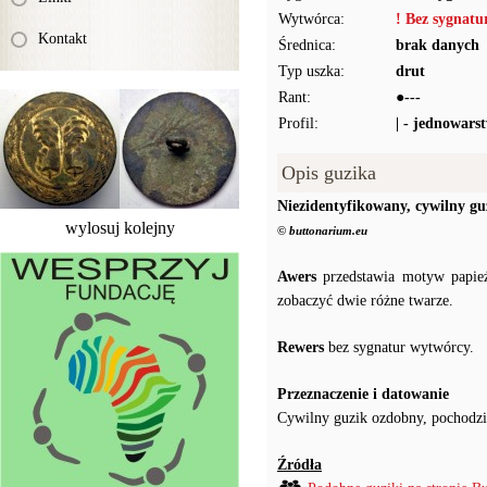
Wytwórca:
! Bez sygnat
Kontakt
Średnica:
brak danych
Typ uszka:
drut
Rant:
●---
Profil:
| - jednowars
Opis guzika
Niezidentyfikowany, cywilny g
wylosuj kolejny
© buttonarium.eu
Awers
przedstawia motyw papież
zobaczyć dwie różne twarze.
Rewers
bez sygnatur wytwórcy.
Przeznaczenie i datowanie
Cywilny guzik ozdobny, pochodzi
Źródła