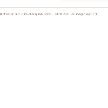
Buttonarium.eu © 2000-2026 by rwb Warsaw +48-602-508-126 -
rwbguziki@wp.pl