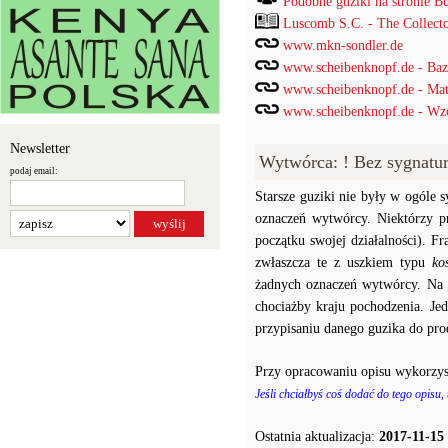
Podobne guziki na stronie B
Luscomb S.C. - The Collect
www.mkn-sondler.de
www.scheibenknopf.de - Ba
www.scheibenknopf.de - Mat
www.scheibenknopf.de - Wzor
Newsletter
Wytwórca: ! Bez sygnatu
podaj email:
Starsze guziki nie były w ogóle
oznaczeń wytwórcy. Niektórzy p
początku swojej działalności). F
zwłaszcza te z uszkiem typu
ko
żadnych oznaczeń wytwórcy. Na p
chociażby kraju pochodzenia. J
przypisaniu danego guzika do prod
Przy opracowaniu opisu wykorzys
Jeśli chciałbyś coś dodać do tego opisu,
Ostatnia aktualizacja:
2017-11-15