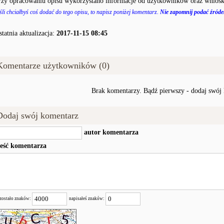
rzy opracowaniu opisu wykorzystano informacje od użytkowników oraz wniosk
śli chciałbyś coś dodać do tego opisu, to napisz poniżej komentarz.
Nie zapomnij podać źródeł
statnia aktualizacja:
2017-11-15 08:45
Komentarze użytkowników (0)
Brak komentarzy. Bądź pierwszy - dodaj swój
Dodaj swój komentarz
autor komentarza
reść komentarza
zostało znaków:
napisałeś znaków: