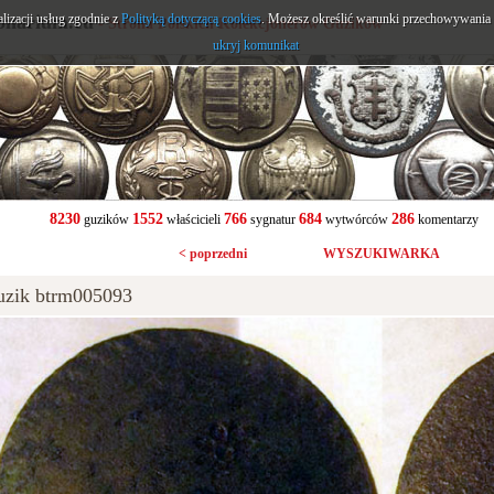
alizacji usług zgodnie z
onarium.eu
Polityką dotyczącą cookies
. Możesz określić warunki przechowywania l
- Strona Polskich Kolekcjonerów Guzików
ukryj komunikat
8230
1552
766
684
286
guzików
właścicieli
sygnatur
wytwórców
komentarzy
< poprzedni
WYSZUKIWARKA
uzik btrm005093