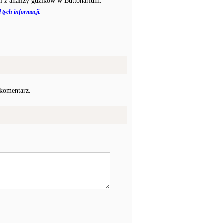
i z analizy guzików w Buttonarium.
 tych informacji.
 komentarz.