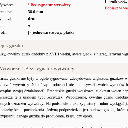
Licznik wyświ
ytwórca:
! Bez sygnatur wytwórcy
Pobierz w we
rednica:
38.0 mm
yp uszka:
drut
ant:
●---
rofil:
| - jednowarstwowy, płaski
Opis guzika
uży, cywilny guzik ozdobny z XVIII wieku, awers gładki z nieregularnymi wgn
Wytwórca: ! Bez sygnatur wytwórcy
tarsze guziki nie były w ogóle sygnowane, zdecydowana większość guzików wy
znaczeń wytwórcy. Niektórzy producenci nie podpisywali swoich wyrobów lu
oczątku swojej działalności). Francuskie guziki wojskowe, z okresu wojen na
właszcza te z uszkiem typu
koszyczek
. Współczesne, cywilne guziki ozdobn
adnych oznaczeń wytwórcy. Na podstawie braku sygnatury trudno wyciągać j
hociażby kraju pochodzenia. Jedyną podpowiedzią jest budowa guzika, któr
rzypisaniu danego guzika do producenta, kraju, czy epoki.