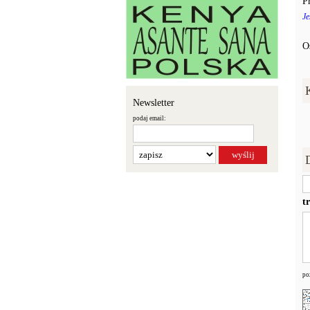
P
Je
O
Newsletter
podaj email:
t
po