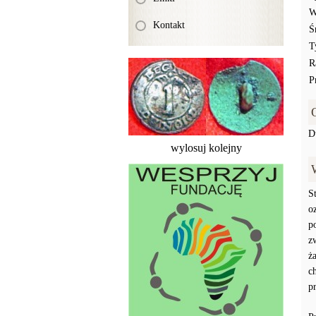
W
Kontakt
Ś
T
R
P
D
wylosuj kolejny
S
o
p
z
ż
c
p