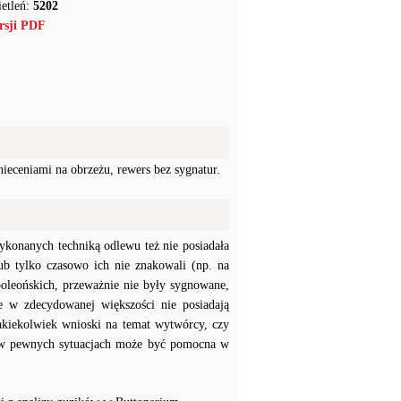
etleń:
5202
rsji PDF
ieceniami na obrzeżu, rewers bez sygnatur.
konanych techniką odlewu też nie posiadała
b tylko czasowo ich nie znakowali (np. na
poleońskich, przeważnie nie były sygnowane,
e w zdecydowanej większości nie posiadają
akiekolwiek wnioski na temat wytwórcy, czy
a w pewnych sytuacjach może być pomocna w