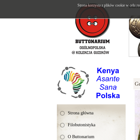
Strona korzysta z plików cookie w celu re
butt
G
Strona główna
Filobutonistyka
O Buttonarium