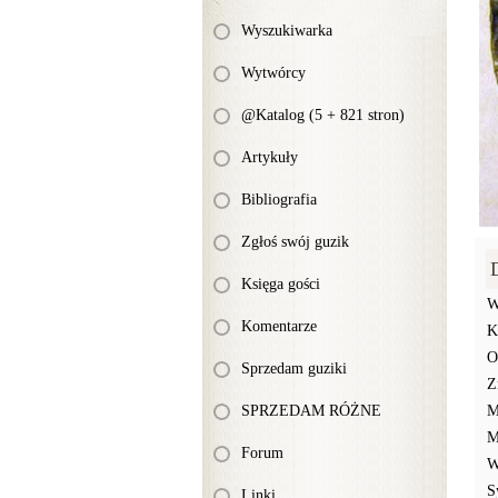
Wyszukiwarka
Wytwórcy
@Katalog (5 + 821 stron)
Artykuły
Bibliografia
Zgłoś swój guzik
Księga gości
W
Komentarze
K
O
Sprzedam guziki
Z
SPRZEDAM RÓŻNE
M
M
Forum
W
S
Linki