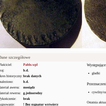
Dane szczegółowe
łaściciel:
Pablo.wpl
Występujące
raj:
b.d.
gładki
kres historyczny:
brak danych
naleziono:
b.d.
Przeznaczen
ateriał awersu:
mosiądz
cywilny/o
ateriał rewersu:
g.jednorodny
ykończenie:
brak
Ostatnia aktua
ygnowanie:
! Bez sygnatur wytwórcy