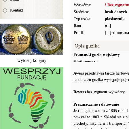
Wytwórca:
! Bez sygnat
Kontakt
Średnica:
brak danych
Typ uszka:
płaskownik
Rant:
●--|
Profil:
( - jednowar
Opis guzika
Francuski guzik wojskowy
wylosuj kolejny
© buttonarium.eu
Awers
przedstawia tarczę herbow
na obrzeżu guzika występuje poje
Rewers
bez sygnatur wytwórcy.
Przeznaczenie i datowanie
Jest to guzik wzoru z 1805 roku i
powstał w 1803 r. Składał się z p
piechoty, inżynierii i transport