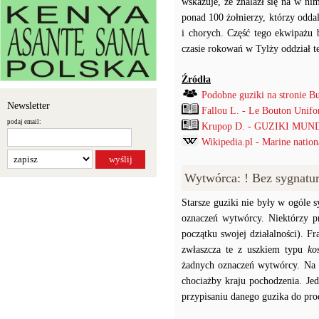
wskazuje, że znalazł się na w ni
ponad 100 żołnierzy, którzy odda
i chorych. Część tego ekwipażu 
czasie rokowań w Tylży oddział t
Źródła
Podobne guziki na stronie B
Newsletter
Fallou L. - Le Bouton Unif
podaj email:
Krupop D. - GUZIKI MUND
Wikipedia.pl - Marine nation
Wytwórca: ! Bez sygnatu
Starsze guziki nie były w ogóle
oznaczeń wytwórcy. Niektórzy p
początku swojej działalności). F
zwłaszcza te z uszkiem typu
ko
żadnych oznaczeń wytwórcy. Na p
chociażby kraju pochodzenia. J
przypisaniu danego guzika do prod