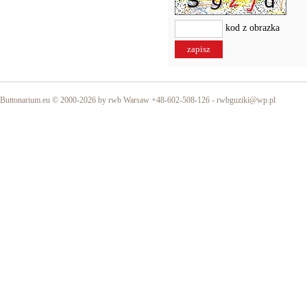
kod z obrazka
Buttonarium.eu © 2000-2026 by rwb Warsaw +48-602-508-126 -
rwbguziki@wp.pl