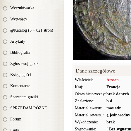
Wyszukiwarka
Wytwórcy
@Katalog (5 + 821 stron)
Artykuły
Bibliografia
Zgłoś swój guzik
Dane szczegółowe
Księga gości
Właściciel:
Arseon
Komentarze
Kraj:
Francja
Okres historyczny:
brak danych
Sprzedam guziki
Znaleziono:
b.d.
SPRZEDAM RÓŻNE
Materiał awersu:
mosiądz
Materiał rewersu:
g.jednorodny
Forum
Wykończenie:
brak
Sygnowanie:
! Bez sygnat
Linki