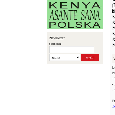
Newsletter
podaj email:
B
N
-
-
-
P
Je