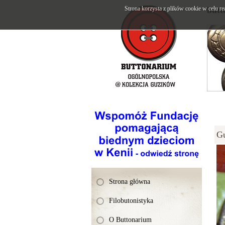
Strona korzysta z plików cookie w celu re
butt
G
Strona główna
Filobutonistyka
O Buttonarium