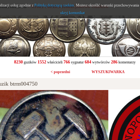
alizacji usług zgodnie z
onarium.eu
Polityką dotyczącą cookies
. Możesz określić warunki przechowywania l
- Strona Polskich Kolekcjonerów Guzików
ukryj komunikat
8230
1552
766
684
286
guzików
właścicieli
sygnatur
wytwórców
komentarzy
< poprzedni
WYSZUKIWARKA
uzik btrm004750