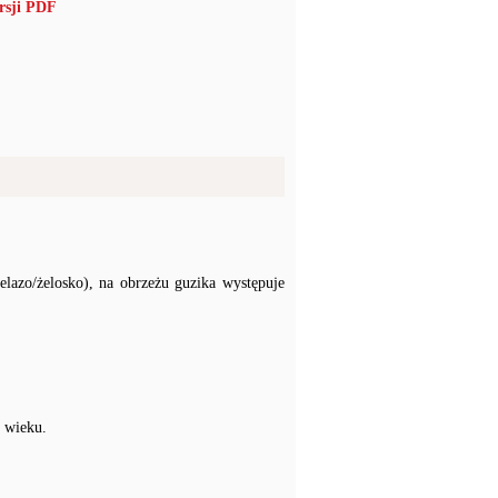
rsji PDF
elazo/żelosko), na obrzeżu guzika występuje
X wieku.