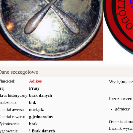
Dane szczegółowe
łaściciel:
Adikos
Występujące
raj:
Prusy
kres historyczny:
brak danych
Przeznaczen
naleziono:
b.d.
górniczy
ateriał awersu:
mosiądz
ateriał rewersu:
g.jednorodny
Ostatnia aktua
ykończenie:
brak
Licznik wyświ
ygnowanie:
! Brak danych