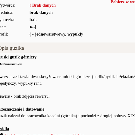
Pobierz w we
ytwórca:
! Brak danych
rednica:
brak danych
yp uszka:
b.d.
ant:
●--|
rofil:
( - jednowarstwowy, wypukły
Opis guzika
ruski guzik górniczy
buttonarium.eu
wers
przedstawia dwa skrzyżowane młotki górnicze (perlik/pyrlik i żelazko/ż
ojedynczy, wypukły rant.
ewers
- brak zdjęcia rewersu.
rzeznaczenie i datowanie
uzik należał do pracownika kopalni (górnika) i pochodzi z drugiej połowy XI
ródła