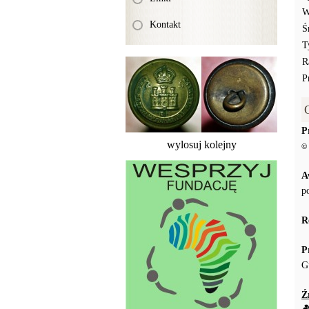
W
Kontakt
Ś
T
R
P
P
wylosuj kolejny
© 
A
p
R
P
G
Ź