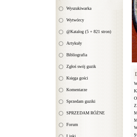
Wyszukiwarka
Wytwórcy
@Katalog (5 + 821 stron)
Artykuły
Bibliografia
Zgłoś swój guzik
Księga gości
W
Komentarze
K
O
Sprzedam guziki
Z
SPRZEDAM RÓŻNE
M
M
Forum
W
S
Linki