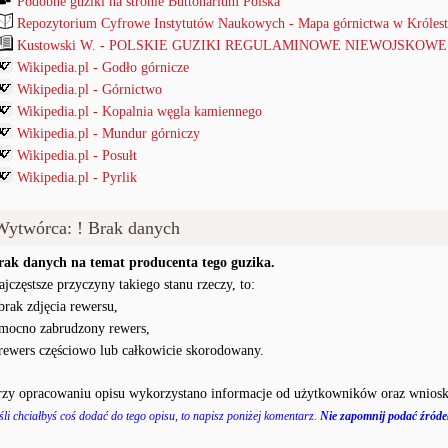
Podobne guziki na stronie Buttonarium Polska
Repozytorium Cyfrowe Instytutów Naukowych - Mapa górnictwa w Królest
Kustowski W. - POLSKIE GUZIKI REGULAMINOWE NIEWOJSKOWE od
Wikipedia.pl - Godło górnicze
Wikipedia.pl - Górnictwo
Wikipedia.pl - Kopalnia węgla kamiennego
Wikipedia.pl - Mundur górniczy
Wikipedia.pl - Posułt
Wikipedia.pl - Pyrlik
Wytwórca: ! Brak danych
rak danych na temat producenta tego guzika.
ajczęstsze przyczyny takiego stanu rzeczy, to:
 brak zdjęcia rewersu,
 mocno zabrudzony rewers,
 rewers częściowo lub całkowicie skorodowany.
rzy opracowaniu opisu wykorzystano informacje od użytkowników oraz wniosk
śli chciałbyś coś dodać do tego opisu, to napisz poniżej komentarz.
Nie zapomnij podać źródeł