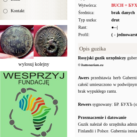
Wytwórca:
BUCH = БУХЪ
Kontakt
Średnica:
brak danych
Typ uszka:
drut
Rant:
●--|
Profil:
( - jednowar
Opis guzika
Rosyjski guzik urzędniczy
guber
wylosuj kolejny
© buttonarium.eu
Awers
przedstawia herb Guberni
całość umieszczono w podwójny
brak wypukłego rantu.
Rewers
sygnowany: БР. БУХЪ (or
Przeznaczenie i datowanie
Guzik należał do urzędnika admi
Finlandii i Polsce. Gubernia ist