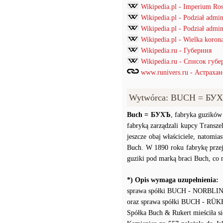
Wikipedia.pl - Imperium Ros
Wikipedia.pl - Podział admi
Wikipedia.pl - Podział admin
Wikipedia.pl - Wielka korona
Wikipedia.ru - Губерния
Wikipedia.ru - Список губ
www.runivers.ru - Астраха
Wytwórca: BUCH = БУХЪ
Buch = БУХЪ
, fabryka guzików
fabryką zarządzali kupcy Transz
jeszcze obaj właściciele, natomi
Buch. W 1890 roku fabrykę przej
guziki pod marką braci Buch, co n
*) Opis wymaga uzupełnienia:
sprawa spółki BUCH - NORBLIN
oraz sprawa spółki BUCH - RÜK
Spółka Buch & Rukert mieściła si