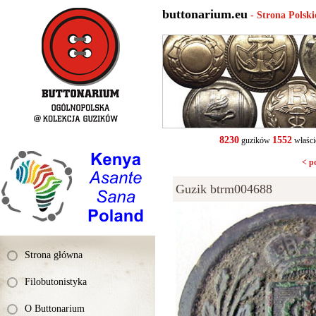
buttonarium.eu
- Strona Polsk
8230
1552
guzików
właści
< p
Guzik btrm004688
Strona główna
Filobutonistyka
O Buttonarium