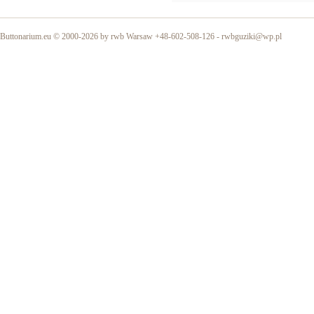
Buttonarium.eu © 2000-2026 by rwb Warsaw +48-602-508-126 -
rwbguziki@wp.pl