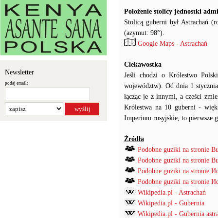
Położenie stolicy jednostki adm
Stolicą guberni był Astrachań (
(azymut: 98°).
Google Maps - Astrachań
Ciekawostka
Newsletter
Jeśli chodzi o Królestwo Pol
podaj email:
województw). Od dnia 1 stycznia
łącząc je z innymi, a części zm
Królestwa na 10 guberni - więks
Imperium rosyjskie, to pierwsze 
Źródła
Podobne guziki na stronie B
Podobne guziki na stronie B
Podobne guziki na stronie
Podobne guziki na stronie
Wikipedia.pl - Astrachań
Wikipedia.pl - Gubernia
Wikipedia.pl - Gubernia astr