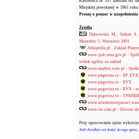
Kamienica nr 557 należała do Ja
Miejskiej powołanej w 1861 roku
Proszę o pomoc w uzupełnieniu 
Źródła
Dubrowska M., Sołtan A. 
Muzealny 3, Warszawa 2001
Wikipedia.pl - Zakład Plate
www.ipsb.nina.gov.pl - Spó
widok ogólny na zakład
www.madein.waw.pl - Spółka
www.pugoviza.ru - БР. БУХ
www.pugoviza.ru - БУХ
www.pugoviza.ru - БУХ - 
www.pugoviza.ru - ТРАН
www.sciezkimniejszosci.waw.
www.zw.com.pl - Dziwne dzi
Przy opracowaniu opisu wykorzys
Jeśli chciałbyś coś dodać do tego opisu,