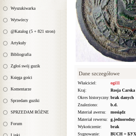
Wyszukiwarka
Wytwórcy
@Katalog (5 + 821 stron)
Artykuły
Bibliografia
Zgłoś swój guzik
Dane szczegółowe
Księga gości
Właściciel:
ogi11
Komentarze
Kraj:
Rosja Carska
Okres historyczny:
brak danych
Sprzedam guziki
Znaleziono:
b.d.
SPRZEDAM RÓŻNE
Materiał awersu:
mosiądz
Materiał rewersu:
g.jednorodny
Forum
Wykończenie:
brak
Sygnowanie:
BUCH = БУ
Linki