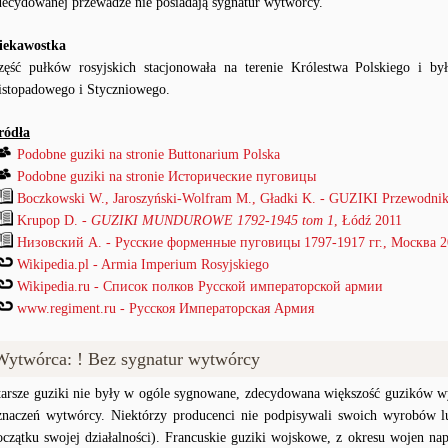
decydowanej przewadze nie posiadają sygnatur wytwórcy.
iekawostka
zęść pułków rosyjskich stacjonowała na terenie Królestwa Polskiego i b
istopadowego i Styczniowego.
ródła
Podobne guziki na stronie Buttonarium Polska
Podobne guziki na stronie Исторические пуговицы
Boczkowski W., Jaroszyński-Wolfram M., Gładki K. - GUZIKI Przewodnik
Krupop D. -
GUZIKI MUNDUROWE 1792-1945 tom 1
, Łódź 2011
Низовский А. - Русские форменные пуговицы 1797-1917 гг., Mocква 
Wikipedia.pl - Armia Imperium Rosyjskiego
Wikipedia.ru - Список полков Русской императорской армии
www.regiment.ru - Русскоя Императорская Армия
Wytwórca: ! Bez sygnatur wytwórcy
tarsze guziki nie były w ogóle sygnowane, zdecydowana większość guzików wy
znaczeń wytwórcy. Niektórzy producenci nie podpisywali swoich wyrobów lu
oczątku swojej działalności). Francuskie guziki wojskowe, z okresu wojen na