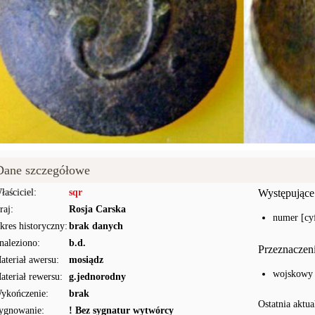
Dane szczegółowe
łaściciel:
sqr
Występujące
raj:
Rosja Carska
numer [cyf
kres historyczny:
brak danych
naleziono:
b.d.
Przeznaczen
ateriał awersu:
mosiądz
wojskowy
ateriał rewersu:
g.jednorodny
ykończenie:
brak
Ostatnia aktua
ygnowanie:
! Bez sygnatur wytwórcy