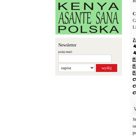
z
C
C
L
Ź
Newsletter
podaj email:
S
o
p