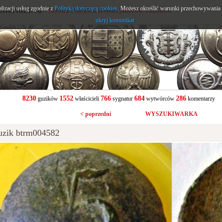
alizacji usług zgodnie z
onarium.eu
Polityką dotyczącą cookies
. Możesz określić warunki przechowywania l
- Strona Polskich Kolekcjonerów Guzików
ukryj komunikat
8230
1552
766
684
286
guzików
właścicieli
sygnatur
wytwórców
komentarzy
< poprzedni
WYSZUKIWARKA
uzik btrm004582