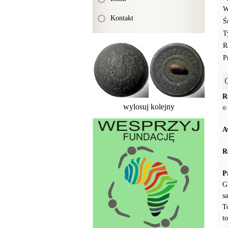
W
Kontakt
Ś
T
R
P
R
wylosuj kolejny
© 
A
R
P
G
s
T
t