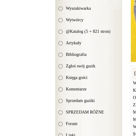
Wyszukiwarka
Wytwórcy
@Katalog (5 + 821 stron)
Artykuły
Bibliografia
Zgłoś swój guzik
Księga gości
W
Komentarze
K
O
Sprzedam guziki
Z
SPRZEDAM RÓŻNE
M
M
Forum
W
S
Linki