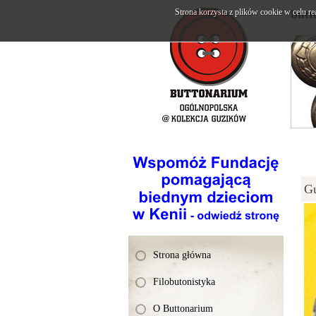
Strona korzysta z plików cookie w celu re
butt
G
Strona główna
Filobutonistyka
O Buttonarium