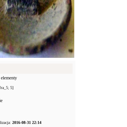
 elementy
ra_5; 5]
ie
lizacja:
2016-08-31 22:14