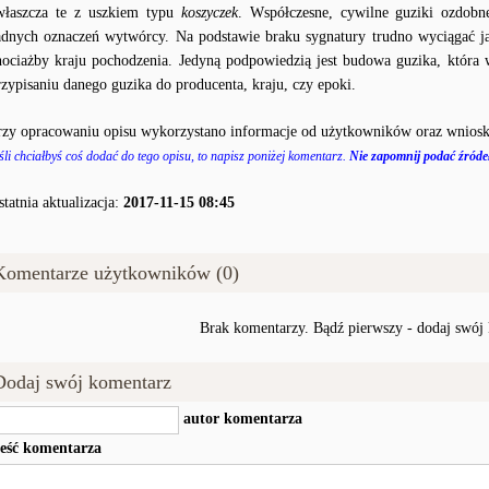
właszcza te z uszkiem typu
koszyczek
. Współczesne, cywilne guziki ozdobn
adnych oznaczeń wytwórcy. Na podstawie braku sygnatury trudno wyciągać j
hociażby kraju pochodzenia. Jedyną podpowiedzią jest budowa guzika, któr
rzypisaniu danego guzika do producenta, kraju, czy epoki.
rzy opracowaniu opisu wykorzystano informacje od użytkowników oraz wniosk
śli chciałbyś coś dodać do tego opisu, to napisz poniżej komentarz.
Nie zapomnij podać źródeł
statnia aktualizacja:
2017-11-15 08:45
Komentarze użytkowników (0)
Brak komentarzy. Bądź pierwszy - dodaj swój
Dodaj swój komentarz
autor komentarza
reść komentarza