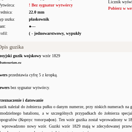
Licznik wyświ
ytwórca:
! Bez sygnatur wytwórcy
Pobierz w we
rednica:
22.0 mm
yp uszka:
płaskownik
ant:
●---
rofil:
( - jednowarstwowy, wypukły
Opis guzika
osyjski guzik wojskowy
wzór 1829
buttonarium.eu
wers
przedstawia cyfrę 5 z kropką.
ewers
bez sygnatur wytwórcy.
rzeznaczenie i datowanie
uzik należał do żołnierza pułku o danym numerze, przy niskich numerach na g
amodzielnego batalionu, a w szczególnych przypadkach do żołnierza specja
opografów (Корпус топографов). Ten wzór guzika został wprowadzony w 18
o wprowadzono nowy wzór. Guziki wzór 1829 mają w zdecydowanej przew