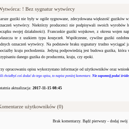
Wytwórca: ! Bez sygnatur wytwórcy
tarsze guziki nie były w ogóle sygnowane, zdecydowana większość guzików wy
znaczeń wytwórcy. Niektórzy producenci nie podpisywali swoich wyrobów lu
oczątku swojej działalności). Francuskie guziki wojskowe, z okresu wojen na
właszcza te z uszkiem typu
koszyczek
. Współczesne, cywilne guziki ozdobn
adnych oznaczeń wytwórcy. Na podstawie braku sygnatury trudno wyciągać j
hociażby kraju pochodzenia. Jedyną podpowiedzią jest budowa guzika, któr
rzypisaniu danego guzika do producenta, kraju, czy epoki.
rzy opracowaniu opisu wykorzystano informacje od użytkowników oraz wniosk
śli chciałbyś coś dodać do tego opisu, to napisz poniżej komentarz.
Nie zapomnij podać źródeł
statnia aktualizacja:
2017-11-15 08:45
Komentarze użytkowników (0)
Brak komentarzy. Bądź pierwszy - dodaj swój