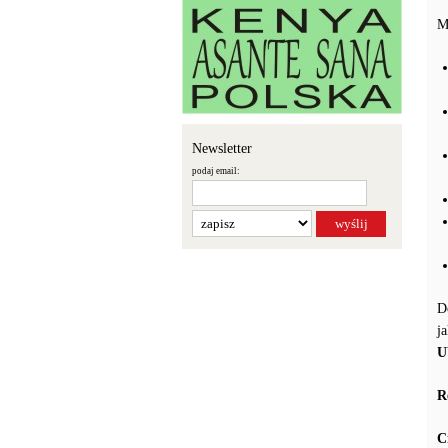
M
Newsletter
podaj email:
D
j
U
R
C