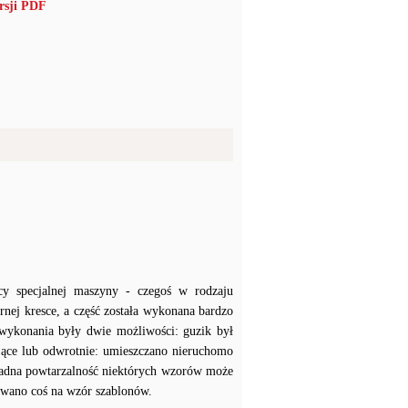
rsji PDF
 specjalnej maszyny - czegoś w rodzaju
pornej kresce, a część została wykonana bardzo
 wykonania były dwie możliwości: guzik był
jące lub odwrotnie: umieszczano nieruchomo
ładna powtarzalność niektórych wzorów może
ywano coś na wzór szablonów.