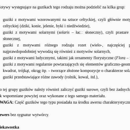
otywy występujące na guzikach tego rodzaju można podzielić na kilka grup:
guziki z motywami wzorowanymi na sztuce celtyckiej, czyli głównie mot
celtyckiej (dziki, konie, jelenie, byki i niedźwiedzie),
guziki z motywami solarnymi (
solaris
– łac.: słoneczny), czyli prastar
słonecznej,
guziki z motywami różnego rodzaju rozet (wielo-, najczęściej p
najprawdopodobniej wywodzą się również z motywów solarnych,
guziki z motywami ludycznymi, takimi jak ornamenty florystyczne (
Flora
– 
guziki z motywami regularnie powtarzających się elementów graficzno-geom
kwadrat, trójkąt, okrąg itp. - tworzące złożone kompozycje o charakterze so
guziki przedstawiające różne zawody (rolnik, kowal, itd.),
o tej grupy guzików należy również zaliczyć guziki surowe, czyli bez żadny
ak wspomniane powyżej oraz wykonane z tego samego materiału.
WAGA:
Część guzików tego typu posiadała na środku awersu charakterystycz
ewers
bez sygnatur wytwórcy.
iekawostka