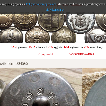
alizacji usług zgodnie z
onarium.eu
Polityką dotyczącą cookies
. Możesz określić warunki przechowywania l
- Strona Polskich Kolekcjonerów Guzików
ukryj komunikat
8230
1552
766
684
286
guzików
właścicieli
sygnatur
wytwórców
komentarzy
< poprzedni
WYSZUKIWARKA
uzik btrm004562