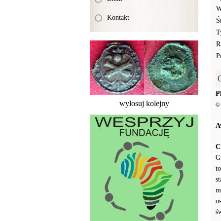
W
Kontakt
Ś
T
R
P
P
wylosuj kolejny
© 
A
C
G
t
s
m
o
ś