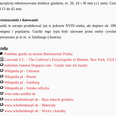
ajczęściej odnotowywane średnice guzików, to: 20, 24 i 30 mm (±1 mm). Guzi
d 13 do 42 mm.
rzeznaczenie i datowanie
uziki te zaczęto produkować już w połowie XVIII wieku, ale dopiero ok. 1800 
ostępna i popularna. Guziki tego typu były używane przez osoby cywilne (
ytwarzano je m.in. w Salzburgu (Austria).
ródła
Podobne guziki na stronie Buttonarium Polska
Luscomb S.C. - The Collector's Encyclopedia of Buttons, New York, USA 
tuskulum-riannon.blogspot.com - Guziki inne niż znamy
Wikipedia.pl - Celtowie
Wikipedia.pl - Pewter
Wikipedia.pl - Salzburg
Wikipedia.pl - Sztuka celtycka
www.mkn-sondler.de
www.scheibenknopf.de - Baza danych guzików
www.scheibenknopf.de - Materiały
www.scheibenknopf.de - Wzory i kształty