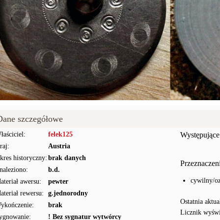
Dane szczegółowe
łaściciel:
felek125
Występujące
raj:
Austria
kres historyczny:
brak danych
Przeznaczen
naleziono:
b.d.
cywilny/o
ateriał awersu:
pewter
ateriał rewersu:
g.jednorodny
Ostatnia aktua
ykończenie:
brak
Licznik wyświ
ygnowanie:
! Bez sygnatur wytwórcy