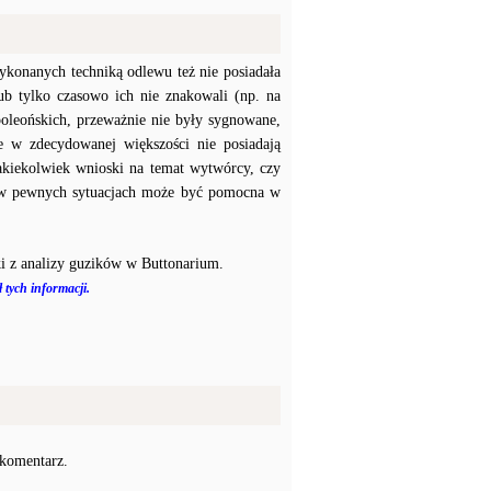
konanych techniką odlewu też nie posiadała
b tylko czasowo ich nie znakowali (np. na
poleońskich, przeważnie nie były sygnowane,
e w zdecydowanej większości nie posiadają
akiekolwiek wnioski na temat wytwórcy, czy
a w pewnych sytuacjach może być pomocna w
i z analizy guzików w Buttonarium.
 tych informacji.
 komentarz.