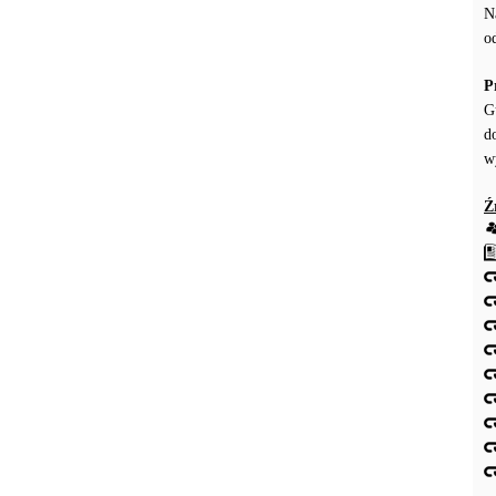
N
o
P
G
d
w
Ź