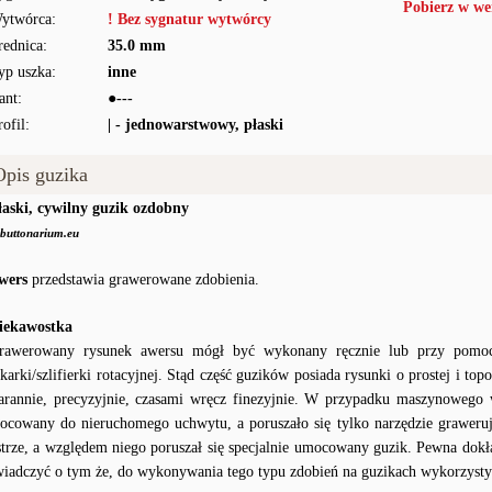
Pobierz w we
ytwórca:
! Bez sygnatur wytwórcy
rednica:
35.0 mm
yp uszka:
inne
ant:
●---
rofil:
| - jednowarstwowy, płaski
Opis guzika
łaski, cywilny guzik ozdobny
buttonarium.eu
wers
przedstawia grawerowane zdobienia.
iekawostka
rawerowany rysunek awersu mógł być wykonany ręcznie lub przy pomocy
okarki/szlifierki rotacyjnej. Stąd część guzików posiada rysunki o prostej i to
tarannie, precyzyjnie, czasami wręcz finezyjnie. W przypadku maszynowego
ocowany do nieruchomego uchwytu, a poruszało się tylko narzędzie graweru
strze, a względem niego poruszał się specjalnie umocowany guzik. Pewna dok
wiadczyć o tym że, do wykonywania tego typu zdobień na guzikach wykorzyst