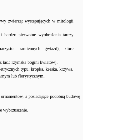
ywy zwierząt występujących w mitologii
e i bardzo pierwotne wyobrażenia tarczy
arzysto- ramiennych gwiazd), które
z łac.: rzymska bogini kwiatów),
etrycznych typu: kropka, kreska, krzywa,
larnym lub florystycznym,
ch ornamentów, a posiadające podobną budowę
ne wybrzuszenie.