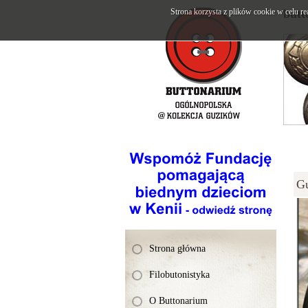
Strona korzysta z plików cookie w celu re
butt
G
Strona główna
Filobutonistyka
O Buttonarium