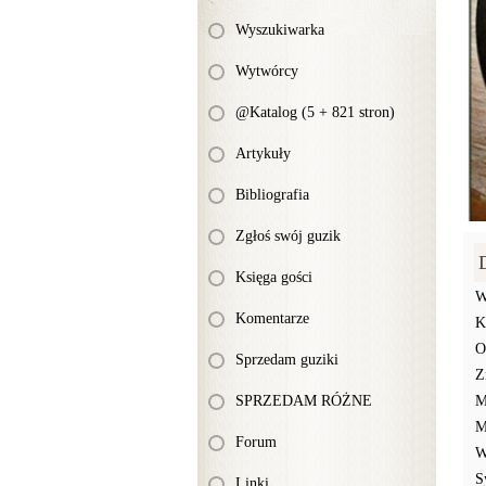
Wyszukiwarka
Wytwórcy
@Katalog (5 + 821 stron)
Artykuły
Bibliografia
Zgłoś swój guzik
Księga gości
W
Komentarze
K
O
Sprzedam guziki
Z
SPRZEDAM RÓŻNE
M
M
Forum
W
S
Linki