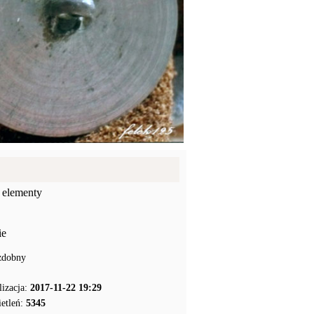
 elementy
ie
zdobny
lizacja:
2017-11-22 19:29
etleń:
5345