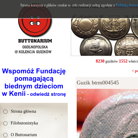
Strona korzysta z plików cookie w celu realizacji usług zgodnie z
buttonarium.eu
Polityką dotyc
- Strona Polsk
8230
1552
guzików
właści
< p
Guzik btrm004545
Strona główna
Filobutonistyka
O Buttonarium