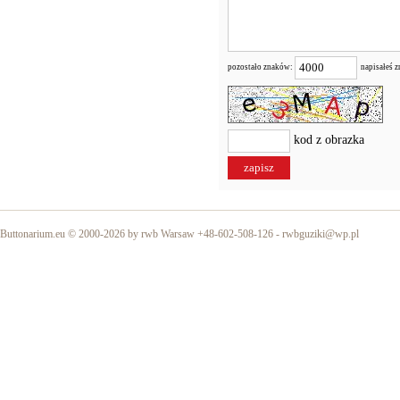
pozostało znaków:
napisałeś 
kod z obrazka
Buttonarium.eu © 2000-2026 by rwb Warsaw +48-602-508-126 -
rwbguziki@wp.pl