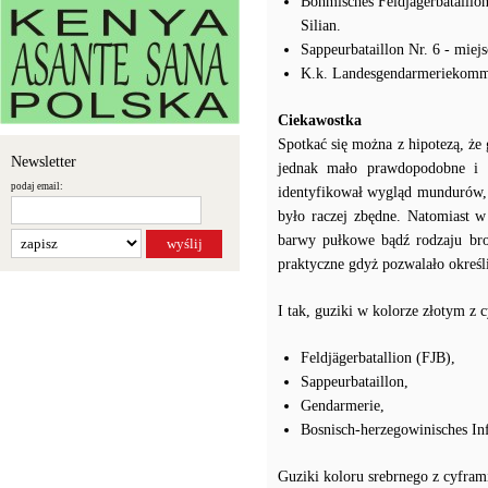
Böhmisches Feldjägerbataillon
Silian.
Sappeurbataillon Nr. 6 - miej
K.k. Landesgendarmeriekomman
Ciekawostka
Spotkać się można z hipotezą, że
Newsletter
jednak mało prawdopodobne i n
podaj email:
identyfikował wygląd mundurów, 
było raczej zbędne. Natomiast w
barwy pułkowe bądź rodzaju bro
praktyczne gdyż pozwalało określi
I tak, guziki w kolorze złotym z c
Feldjägerbatallion (FJB),
Sappeurbataillon,
Gendarmerie,
Bosnisch-herzegowinisches Inf
Guziki koloru srebrnego z cyfram