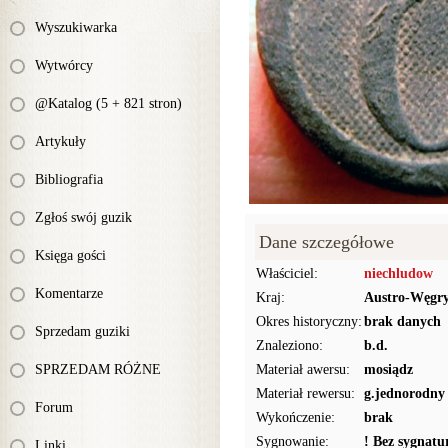
Wyszukiwarka
Wytwórcy
@Katalog (5 + 821 stron)
Artykuły
Bibliografia
Zgłoś swój guzik
Dane szczegółowe
Księga gości
Właściciel:
niechludow
Komentarze
Kraj:
Austro-Węgr
Okres historyczny:
brak danych
Sprzedam guziki
Znaleziono:
b.d.
SPRZEDAM RÓŻNE
Materiał awersu:
mosiądz
Materiał rewersu:
g.jednorodny
Forum
Wykończenie:
brak
Sygnowanie:
! Bez sygnat
Linki