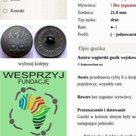
Wytwórca:
! Bez sygnat
Kontakt
Średnica:
21.0 mm
Typ uszka:
drut
Rant:
●--|
Profil:
( - jednowar
Opis guzika
Austro-węgierski guzik wojsko
wylosuj kolejny
© buttonarium.eu
Awers
przedstawia cyfrę 6 z krop
pojedynczy, wypukły rant.
Rewers
bez sygnatur wytwórcy.
Przeznaczenie i datowanie
Guziki w kolorze złotym były 
następujące jednostki: