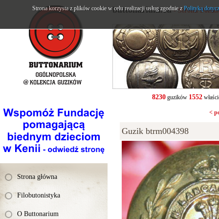
Strona korzysta z plików cookie w celu realizacji usług zgodnie z
buttonarium.eu
Polityką dotyc
- Strona Polsk
8230
1552
guzików
właści
< p
Guzik btrm004398
Strona główna
Filobutonistyka
O Buttonarium