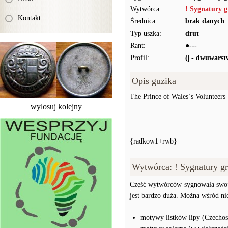
Wytwórca:
! Sygnatury g
Kontakt
Średnica:
brak danych
Typ uszka:
drut
Rant:
●---
Profil:
(| - dwuwars
Opis guzika
The Prince of Wales`s Volunteers
wylosuj kolejny
{radkow1+rwb}
Wytwórca: ! Sygnatury gr
Część wytwórców sygnowała swoj
jest bardzo duża. Można wśród ni
motywy listków lipy (Czechos