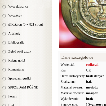
Wyszukiwarka
Wytwórcy
@Katalog (5 + 821 stron)
Artykuły
Bibliografia
Zgłoś swój guzik
Dane szczegółowe
Księga gości
Właściciel:
radkow1
Komentarze
Kraj:
UK
Okres historyczny:
brak danych
Sprzedam guziki
Znaleziono:
b.d.
SPRZEDAM RÓŻNE
Materiał awersu:
mosiądz
Materiał rewersu:
mosiądz
Forum
Wykończenie:
brak
Sygnowanie:
! Sygnatury g
Linki