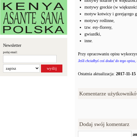
motywy solarne (w większośc
motywy greckie (w większośc
motyw kotwicy i gorejącego g
motywy roślinne,
tzw. esy-floresy,
gwiazdki,
inne.
Newsletter
podaj email:
Przy opracowaniu opisu wykorzys
Jeśli chciałbyś coś dodać do tego opisu,
Ostatnia aktualizacja:
2017-11-15
Komentarze użytkownikó
Dodaj swój komentarz
au