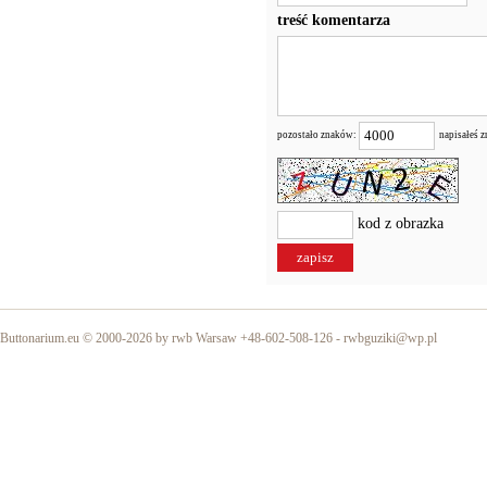
treść komentarza
pozostało znaków:
napisałeś 
kod z obrazka
Buttonarium.eu © 2000-2026 by rwb Warsaw +48-602-508-126 -
rwbguziki@wp.pl