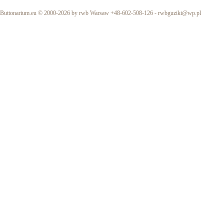
Buttonarium.eu © 2000-2026 by rwb Warsaw +48-602-508-126 -
rwbguziki@wp.pl