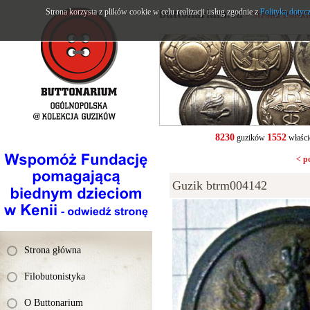
Strona korzysta z plików cookie w celu realizacji usług zgodnie z
buttonarium.eu
Polityką dotyc
- Strona Polsk
8230
1552
guzików
właści
< p
Guzik btrm004142
Strona główna
Filobutonistyka
O Buttonarium