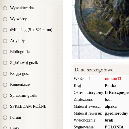
Wyszukiwarka
Wytwórcy
@Katalog (5 + 821 stron)
Artykuły
Bibliografia
Zgłoś swój guzik
Dane szczegółowe
Księga gości
Właściciel:
tomato13
Komentarze
Kraj:
Polska
Okres historyczny:
II Rzeczpospo
Sprzedam guziki
Znaleziono:
b.d.
SPRZEDAM RÓŻNE
Materiał awersu:
alpaka
Materiał rewersu:
g.jednorodny
Forum
Wykończenie:
brak
Sygnowanie:
POLONIA
Linki