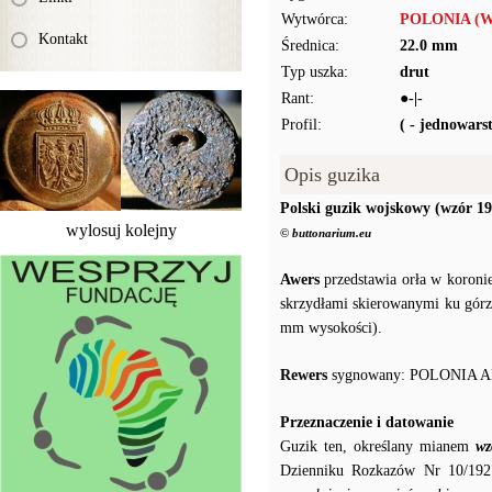
Wytwórca:
POLONIA (W
Kontakt
Średnica:
22.0 mm
Typ uszka:
drut
Rant:
●-|-
Profil:
( - jednowar
Opis guzika
Polski guzik wojskowy (wzór 19
wylosuj kolejny
© buttonarium.eu
Awers
przedstawia orła w koroni
skrzydłami skierowanymi ku górz
mm wysokości).
Rewers
sygnowany: POLONIA 
Przeznaczenie i datowanie
Guzik ten, określany mianem
wz
Dzienniku Rozkazów Nr 10/192