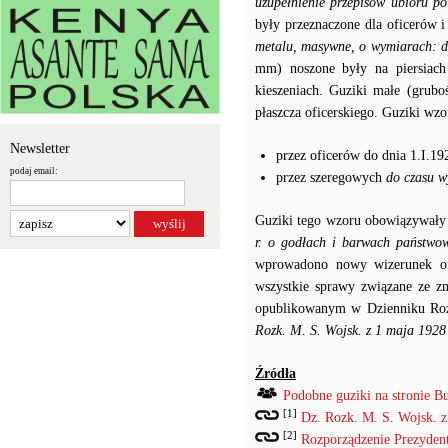
uzupełnienie przepisów ubioru p
były przeznaczone dla oficerów 
metalu, masywne, o wymiarach: du
mm) noszone były na piersiach
kieszeniach. Guziki małe (grubo
płaszcza oficerskiego. Guziki wz
Newsletter
przez oficerów do dnia 1.I.19
podaj email:
przez szeregowych
do czasu w
Guziki tego wzoru obowiązywały
r. o godłach i barwach państwow
wprowadono nowy wizerunek or
wszystkie sprawy związane ze 
opublikowanym w Dzienniku Roz
Rozk. M. S. Wojsk. z 1 maja 1928 
Źródła
Podobne guziki na stronie B
[1]
Dz. Rozk. M. S. Wojsk. z
[2]
Rozporządzenie Prezydenta