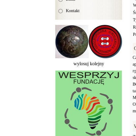
W
Kontakt
Ś
T
R
P
C
wylosuj kolejny
а
г
s
В
t
М
O
m