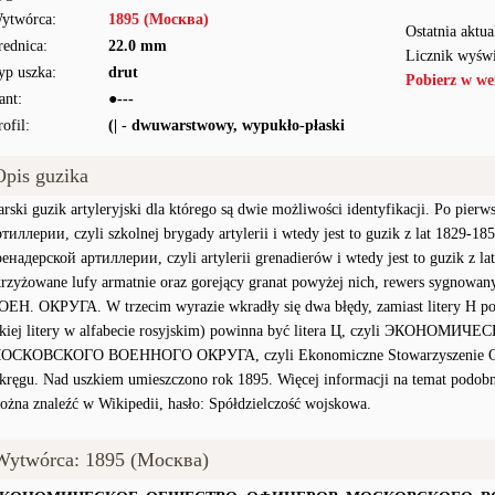
ytwórca:
1895 (Mocква)
Ostatnia aktua
rednica:
22.0 mm
Licznik wyświ
yp uszka:
drut
Pobierz w we
ant:
●---
rofil:
(| - dwuwarstwowy, wypukło-płaski
Opis guzika
arski guzik artyleryjski dla którego są dwie możliwości identyfikacji. Po pie
ртиллерии, czyli szkolnej brygady artylerii i wtedy jest to guzik z lat 1829-1
ренадерской артиллерии, czyli artylerii grenadierów i wtedy jest to guzik z l
krzyżowane lufy armatnie oraz gorejący granat powyżej nich, rewers syg
ОЕН. ОКРУГА. W trzecim wyrazie wkradły się dwa błędy, zamiast litery Н powi
akiej litery w alfabecie rosyjskim) powinna być litera Ц, czyli ЭКО
ОСКОВСКОГО ВОЕННОГО ОКРУГА, czyli Ekonomiczne Stowarzyszenie Of
kręgu. Nad uszkiem umieszczono rok 1895. Więcej informacji na temat podob
ożna znaleźć w Wikipedii, hasło: Spółdzielczość wojskowa.
Wytwórca: 1895 (Mocква)