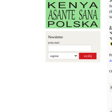
Э
S
(
S
Ź
Newsletter
podaj email:
P
Je
O