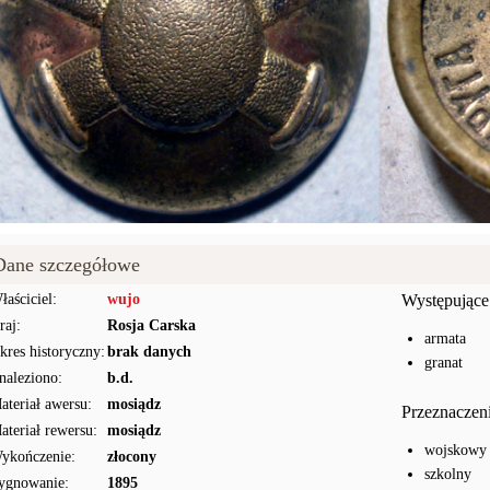
Dane szczegółowe
łaściciel:
wujo
Występujące
raj:
Rosja Carska
armata
kres historyczny:
brak danych
granat
naleziono:
b.d.
ateriał awersu:
mosiądz
Przeznaczen
ateriał rewersu:
mosiądz
wojskowy
ykończenie:
złocony
szkolny
ygnowanie:
1895