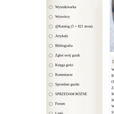
Wyszukiwarka
Wytwórcy
@Katalog (5 + 821 stron)
Artykuły
Bibliografia
Zgłoś swój guzik
Księga gości
W
Komentarze
K
O
Sprzedam guziki
Z
SPRZEDAM RÓŻNE
M
M
Forum
W
S
Linki