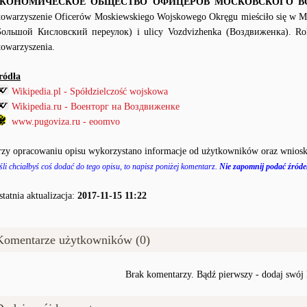
КОНОМИЧЕСКОЕ ОБЩЕСТВО ОФИЦЕРОВ МОСКОВСКОГО В
towarzyszenie Oficerów Moskiewskiego Wojskowego Okręgu mieściło się w M
Большой Кисловский переулок) i ulicy Vozdvizhenka (Воздвиженка). Rok
towarzyszenia.
ródła
Wikipedia.pl - Spółdzielczość wojskowa
Wikipedia.ru - Военторг на Воздвиженке
www.pugoviza.ru - eoomvo
rzy opracowaniu opisu wykorzystano informacje od użytkowników oraz wniosk
śli chciałbyś coś dodać do tego opisu, to napisz poniżej komentarz.
Nie zapomnij podać źródeł
statnia aktualizacja:
2017-11-15 11:22
Komentarze użytkowników (0)
Brak komentarzy. Bądź pierwszy - dodaj swój