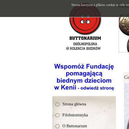
Strona korzysta z plików cookie w celu re
butt
G
Strona główna
Filobutonistyka
O Buttonarium