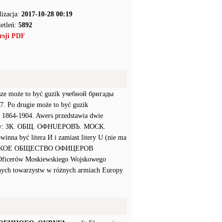
lizacja:
2017-10-28 00:19
etleń:
5892
rsji PDF
rwsze może to być guzik учебной бригады
857. Po drugie może to być guzik
at 1864-1904. Awers przedstawia dwie
nowany: ЗК. ΟБЩ. ОФНUЕРОВЪ. МОСК.
nna być litera И i zamiast litery U (nie ma
НОМИЧЕСКОЕ ОБЩЕСТВО ОФИЦЕРОВ
icerów Moskiewskiego Wojskowego
nych towarzystw w różnych armiach Europy