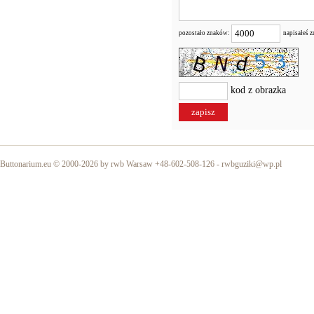
pozostało znaków:
napisałeś 
kod z obrazka
Buttonarium.eu © 2000-2026 by rwb Warsaw +48-602-508-126 -
rwbguziki@wp.pl