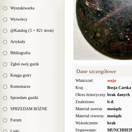
Wyszukiwarka
Wytwórcy
@Katalog (5 + 821 stron)
Artykuły
Bibliografia
Zgłoś swój guzik
Dane szczegółowe
Księga gości
Właściciel:
wujo
Komentarze
Kraj:
Rosja Carska
Okres historyczny:
brak danych
Sprzedam guziki
Znaleziono:
b.d.
SPRZEDAM RÓŻNE
Materiał awersu:
mosiądz
Materiał rewersu:
mosiądz
Forum
Wykończenie:
brak
Sygnowanie:
MUNCHHEI
Linki