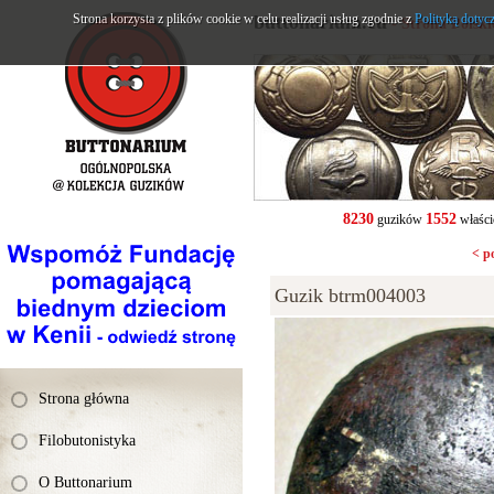
Strona korzysta z plików cookie w celu realizacji usług zgodnie z
buttonarium.eu
Polityką dotyc
- Strona Polsk
8230
1552
guzików
właści
< p
Guzik btrm004003
Strona główna
Filobutonistyka
O Buttonarium