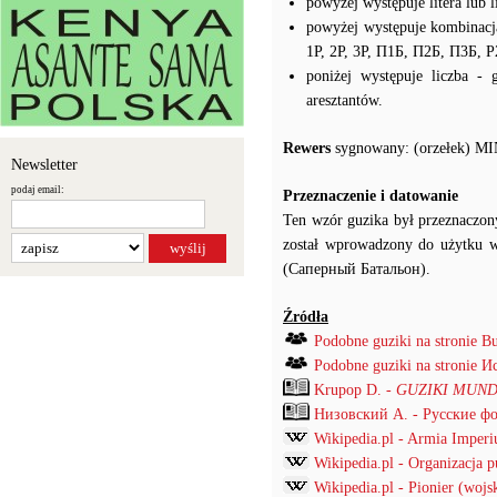
powyżej występuje litera lub 
powyżej występuje kombinacj
1Р, 2Р, 3Р, П1Б, П2Б, П3Б, Р
poniżej występuje liczba -
aresztantów.
Rewers
sygnowany: (orzełek)
Newsletter
podaj email:
Przeznaczenie i datowanie
Ten wzór guzika był przeznaczony
został wprowadzony do użytku w
(Саперный Батальон).
Źródła
Podobne guziki na stronie B
Podobne guziki na stronie
Krupop D. -
GUZIKI MUND
Низовский А. - Русские ф
Wikipedia.pl - Armia Imper
Wikipedia.pl - Organizacja 
Wikipedia.pl - Pionier (wojs