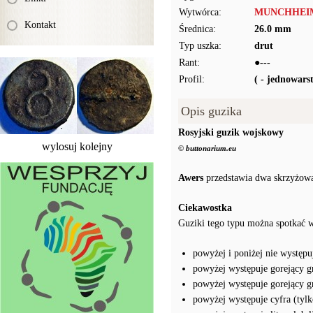
Wytwórca:
MUNCHHEI
Kontakt
Średnica:
26.0 mm
Typ uszka:
drut
Rant:
●---
Profil:
( - jednowar
Opis guzika
Rosyjski guzik wojskowy
wylosuj kolejny
© buttonarium.eu
Awers
przedstawia dwa skrzyżowan
Ciekawostka
Guziki tego typu można spotkać 
powyżej i poniżej nie występuj
powyżej występuje gorejący g
powyżej występuje gorejący gra
powyżej występuje cyfra (tylk