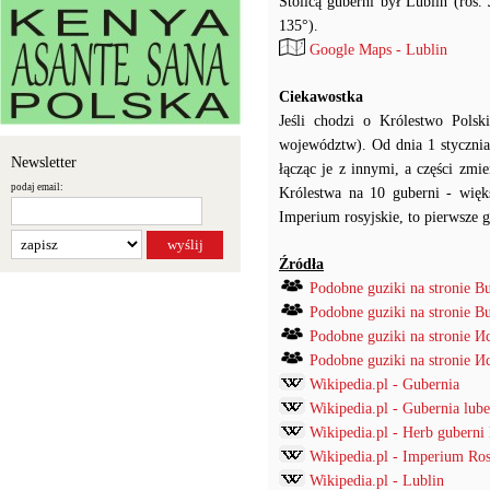
Stolicą guberni był Lublin (ros
135°).
Google Maps - Lublin
Ciekawostka
Jeśli chodzi o Królestwo Pol
województw). Od dnia 1 stycznia
Newsletter
łącząc je z innymi, a części zm
podaj email:
Królestwa na 10 guberni - więks
Imperium rosyjskie, to pierwsze 
Źródła
Podobne guziki na stronie B
Podobne guziki na stronie B
Podobne guziki na stronie
Podobne guziki na stronie
Wikipedia.pl - Gubernia
Wikipedia.pl - Gubernia lube
Wikipedia.pl - Herb guberni 
Wikipedia.pl - Imperium Ros
Wikipedia.pl - Lublin