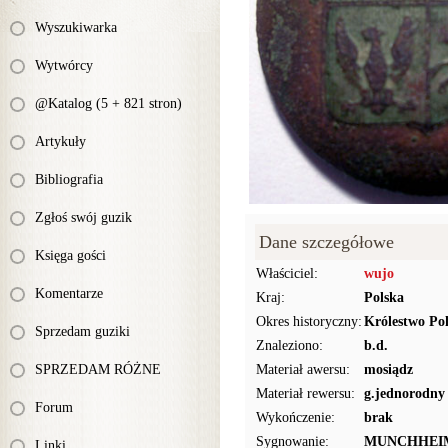
Wyszukiwarka
Wytwórcy
@Katalog (5 + 821 stron)
Artykuły
Bibliografia
Zgłoś swój guzik
Dane szczegółowe
Księga gości
Właściciel:
wujo
Komentarze
Kraj:
Polska
Okres historyczny:
Królestwo Pol
Sprzedam guziki
Znaleziono:
b.d.
SPRZEDAM RÓŻNE
Materiał awersu:
mosiądz
Materiał rewersu:
g.jednorodny
Forum
Wykończenie:
brak
Sygnowanie:
MUNCHHEI
Linki