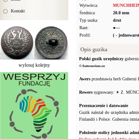
Wytwórca:
MUNCHHEI
Kontakt
Średnica:
20.0 mm
Typ uszka:
drut
Rant:
●---
Profil:
( - jednowar
Opis guzika
Polski guzik urzędniczy
guberni
wylosuj kolejny
© buttonarium.eu
Awers
przedstawia herb Guberni 
Rewers
sygnowany: ✶ Z. MÜ
Przeznaczenie i datowanie
Guzik należał do urzędnika admi
Finlandii i Polsce. Gubernia ist
Położenie stolicy jednostki adm