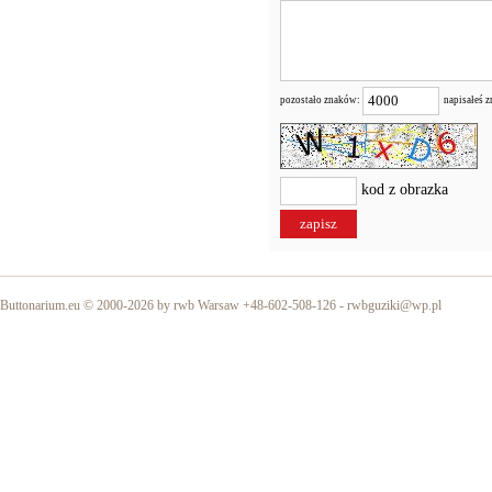
pozostało znaków:
napisałeś 
kod z obrazka
Buttonarium.eu © 2000-2026 by rwb Warsaw +48-602-508-126 -
rwbguziki@wp.pl