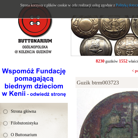
Strona korzysta z plików cookie w celu realizacji usług zgodnie z
buttonarium.eu
Polityką dotyc
- Strona Polsk
8230
1552
guzików
właści
< p
Guzik btrm003723
Strona główna
Filobutonistyka
O Buttonarium