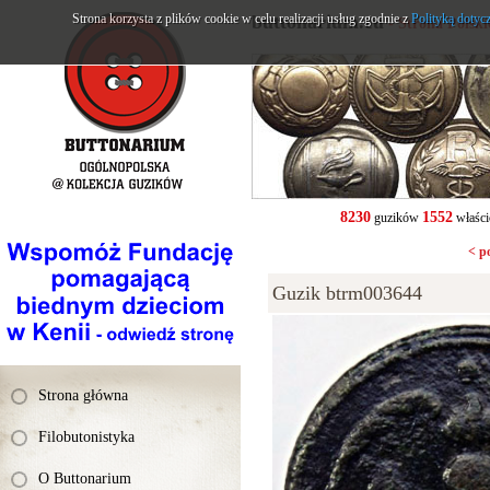
Strona korzysta z plików cookie w celu realizacji usług zgodnie z
buttonarium.eu
Polityką dotyc
- Strona Polsk
8230
1552
guzików
właści
< p
Guzik btrm003644
Strona główna
Filobutonistyka
O Buttonarium