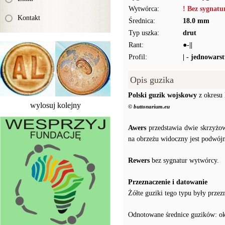
Wytwórca:
! Bez sygnat
Kontakt
Średnica:
18.0 mm
Typ uszka:
drut
Rant:
●-||
Profil:
| - jednowars
Opis guzika
Polski guzik wojskowy
z okresu
wylosuj kolejny
© buttonarium.eu
Awers
przedstawia dwie skrzyżow
na obrzeżu widoczny jest podwójn
Rewers
bez sygnatur wytwórcy.
Przeznaczenie i datowanie
Żółte guziki tego typu były przez
Odnotowane średnice guzików: ok