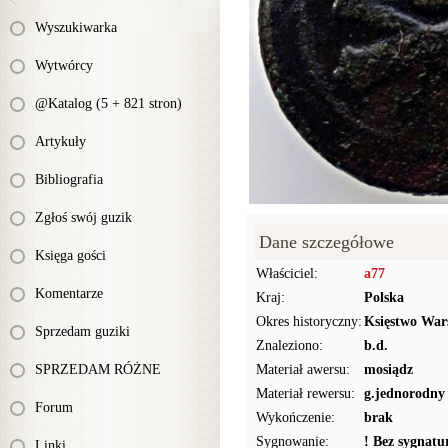
Wyszukiwarka
Wytwórcy
@Katalog (5 + 821 stron)
Artykuły
Bibliografia
Zgłoś swój guzik
Dane szczegółowe
Księga gości
Właściciel:
a77
Komentarze
Kraj:
Polska
Okres historyczny:
Księstwo War
Sprzedam guziki
Znaleziono:
b.d.
SPRZEDAM RÓŻNE
Materiał awersu:
mosiądz
Materiał rewersu:
g.jednorodny
Forum
Wykończenie:
brak
Sygnowanie:
! Bez sygnat
Linki