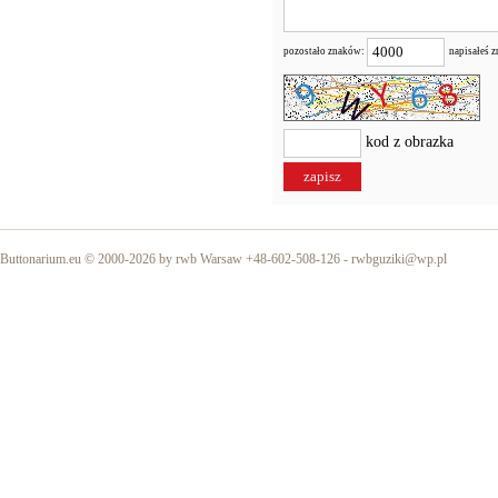
pozostało znaków:
napisałeś 
kod z obrazka
Buttonarium.eu © 2000-2026 by rwb Warsaw +48-602-508-126 -
rwbguziki@wp.pl