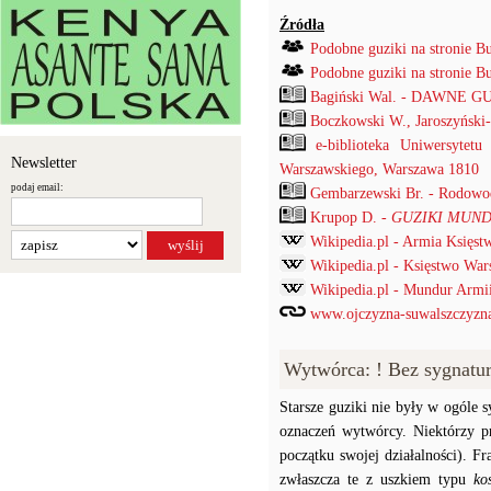
Źródła
Podobne guziki na stronie B
Podobne guziki na stronie B
Bagiński Wal. - DAWNE G
Boczkowski W., Jaroszyński
e-biblioteka Uniwersytet
Newsletter
Warszawskiego, Warszawa 1810
podaj email:
Gembarzewski Br. - Rodowod
Krupop D. -
GUZIKI MUND
Wikipedia.pl - Armia Księs
Wikipedia.pl - Księstwo War
Wikipedia.pl - Mundur Armi
www.ojczyzna-suwalszczyzna.
Wytwórca: ! Bez sygnatu
Starsze guziki nie były w ogóle
oznaczeń wytwórcy. Niektórzy p
początku swojej działalności). F
zwłaszcza te z uszkiem typu
ko