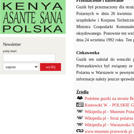
Przeznaczenie i datowanie
Guzik był przeznaczony dla stra
Pożarnych w dniu 26 kwietnia 1
urzędników i Korpusu Techniczn
Ministra Gospodarki Komunaln
oksydowanego. Ponownie ten wzó
dnia 24 września 1992 roku. Ten 
Newsletter
podaj email:
Ciekawostka
Guzik ten należał do wnuczki 
Pietraszkiewicz był związany ze
Pożarna w Warszawie w pewnym ok
informacje należy jeszcze sprawd
Źródła
Podobne guziki na stronie B
Kustowski W. - POLSKIE
Wikipedia.pl - Muzeum Poża
Wikipedia.pl - Straż pożarna
Wikipedia.pl - Warszawska 
www.muzeum.przeworsk.pl -