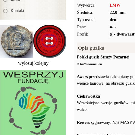
Wytwórca:
LMW
Kontakt
Średnica:
22.0 mm
Typ uszka:
drut
Rant:
●-|-
Profil:
(( - dwuwars
Opis guzika
Polski guzik Straży Pożarnej
wylosuj kolejny
© buttonarium.eu
Awers
przedstawia nakrapiany go
wieńce laurowe, na obrzeżu guzik
Ciekawostka
Wcześniejsze wersje guzików mi
walce.
Rewers
sygnowany: N/S MASY