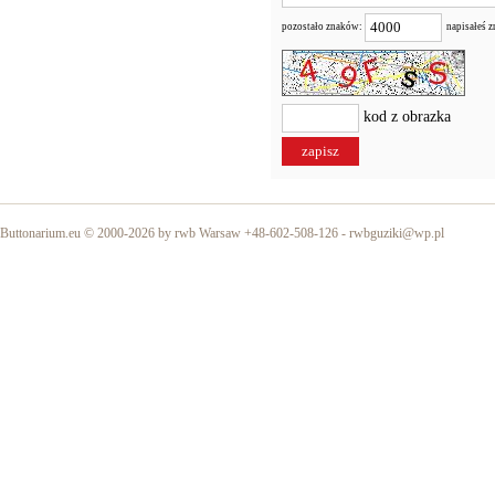
pozostało znaków:
napisałeś 
kod z obrazka
Buttonarium.eu © 2000-2026 by rwb Warsaw +48-602-508-126 -
rwbguziki@wp.pl