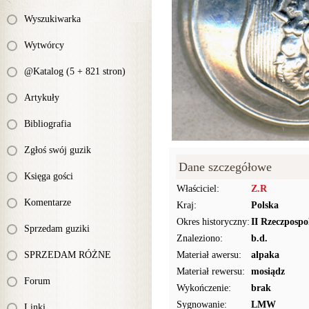
Wyszukiwarka
Wytwórcy
@Katalog (5 + 821 stron)
Artykuły
Bibliografia
Zgłoś swój guzik
Dane szczegółowe
Księga gości
Właściciel:
Z.R
Komentarze
Kraj:
Polska
Okres historyczny:
II Rzeczpospo
Sprzedam guziki
Znaleziono:
b.d.
SPRZEDAM RÓŻNE
Materiał awersu:
alpaka
Materiał rewersu:
mosiądz
Forum
Wykończenie:
brak
Sygnowanie:
LMW
Linki