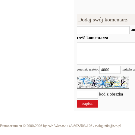
Dodaj swój komentarz
au
treść komentarza
pozostało znaków:
napisałeś 
kod z obrazka
Buttonarium.eu © 2000-2026 by rwb Warsaw +48-602-508-126 -
rwbguziki@wp.pl