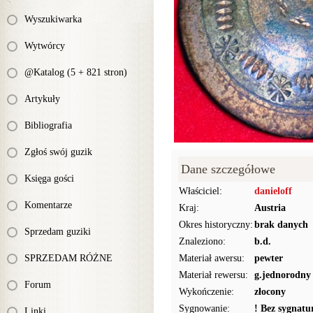
Wyszukiwarka
Wytwórcy
@Katalog (5 + 821 stron)
Artykuły
Bibliografia
Zgłoś swój guzik
Dane szczegółowe
Księga gości
Właściciel:
danieloff
Komentarze
Kraj:
Austria
Okres historyczny:
brak danych
Sprzedam guziki
Znaleziono:
b.d.
SPRZEDAM RÓŻNE
Materiał awersu:
pewter
Materiał rewersu:
g.jednorodny
Forum
Wykończenie:
złocony
Sygnowanie:
! Bez sygnat
Linki