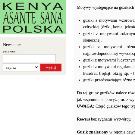
Motywy występujące na guzikach t
guziki z motywami wzorowany
celtyckiej (dziki, konie, jelen
guziki z motywami solarny
słonecznej,
Newsletter
guziki z motywami różneg
podaj email:
najprawdopodobniej wywodzą 
guziki z motywami ludycznymi
guziki z motywami regularnie
kwadrat, trójkąt, okrąg itp. 
guziki przedstawiające różne z
Do tej grupy guzików należy rów
jak wspomniane powyżej oraz wyk
UWAGA:
Część guzików tego typ
Rewers
bez sygnatur wytwórcy.
Guzik znaleziony
w rejonie dawn