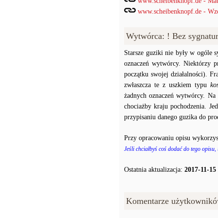
www.scheibenknopf.de - Mat
www.scheibenknopf.de - Wzor
Wytwórca: ! Bez sygnatu
Starsze guziki nie były w ogóle
oznaczeń wytwórcy. Niektórzy p
początku swojej działalności). F
zwłaszcza te z uszkiem typu
ko
żadnych oznaczeń wytwórcy. Na p
chociażby kraju pochodzenia. J
przypisaniu danego guzika do prod
Przy opracowaniu opisu wykorzys
Jeśli chciałbyś coś dodać do tego opisu,
Ostatnia aktualizacja:
2017-11-15
Komentarze użytkownikó