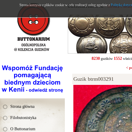
Strona korzysta z plików cookie w celu realizacji usług zgodnie z
buttonarium.eu
Polityką dotyc
- Strona Polsk
8230
1552
guzików
właści
< p
Guzik btrm003291
Strona główna
Filobutonistyka
O Buttonarium