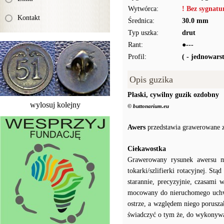
Wytwórca:
! Bez sygnat
Kontakt
Średnica:
30.0 mm
Typ uszka:
drut
Rant:
●---
Profil:
( - jednowar
Opis guzika
Płaski, cywilny guzik ozdobny
wylosuj kolejny
© buttonarium.eu
Awers
przedstawia grawerowane z
Ciekawostka
Grawerowany rysunek awersu m
tokarki/szlifierki rotacyjnej. Stą
starannie, precyzyjnie, czasami
mocowany do nieruchomego uchwyt
ostrze, a względem niego porusz
świadczyć o tym że, do wykonywa