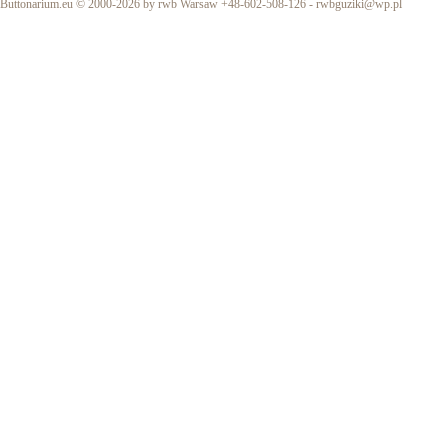
Buttonarium.eu © 2000-2026 by rwb Warsaw +48-602-508-126 -
rwbguziki@wp.pl