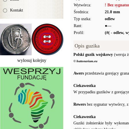
Wytwórca:
! Bez sygnat
Kontakt
Średnica:
21.0 mm
Typ uszka:
odlew
Rant:
●---
Profil:
(#( - odlew, 
Opis guzika
Polski guzik wojskowy
(wersja ż
wylosuj kolejny
© buttonarium.eu
Awers
przedstawia gorejący grana
Ciekawostka
W przypadku guzików z gorejącym
Rewers
bez sygnatur wytwórcy, z
Ciekawostka
Guziki żołnierskie były wykonan