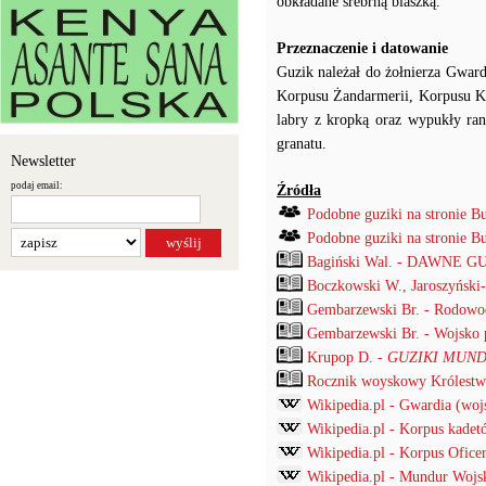
obkładane srebrną blaszką.
Przeznaczenie i datowanie
Guzik należał do żołnierza Gwar
Korpusu Żandarmerii, Korpusu Ka
labry z kropką oraz wypukły ran
granatu.
Newsletter
podaj email:
Źródła
Podobne guziki na stronie B
Podobne guziki na stronie B
Bagiński Wal. - DAWNE G
Boczkowski W., Jaroszyński
Gembarzewski Br. - Rodowod
Gembarzewski Br. - Wojsko p
Krupop D. -
GUZIKI MUND
Rocznik woyskowy Królestwa
Wikipedia.pl - Gwardia (woj
Wikipedia.pl - Korpus kadet
Wikipedia.pl - Korpus Ofic
Wikipedia.pl - Mundur Wojs