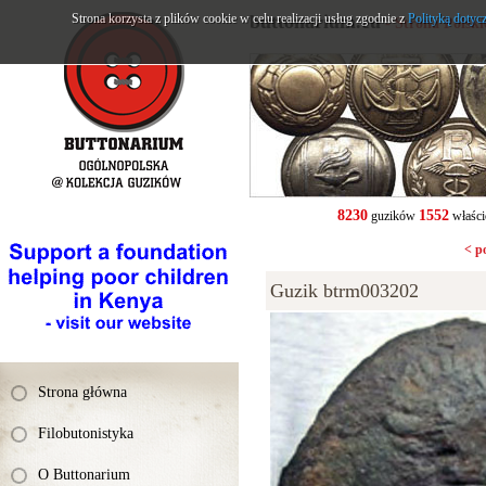
Strona korzysta z plików cookie w celu realizacji usług zgodnie z
buttonarium.eu
Polityką dotyc
- Strona Polsk
8230
1552
guzików
właści
< p
Guzik btrm003202
Strona główna
Filobutonistyka
O Buttonarium