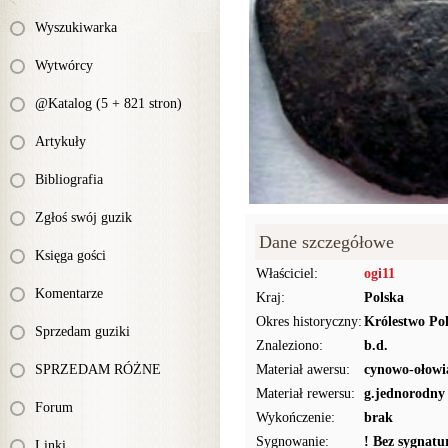
Wyszukiwarka
Wytwórcy
@Katalog (5 + 821 stron)
Artykuły
Bibliografia
Zgłoś swój guzik
Dane szczegółowe
Księga gości
Właściciel:
ogi11
Komentarze
Kraj:
Polska
Okres historyczny:
Królestwo Pol
Sprzedam guziki
Znaleziono:
b.d.
SPRZEDAM RÓŻNE
Materiał awersu:
cynowo-ołowi
Materiał rewersu:
g.jednorodny
Forum
Wykończenie:
brak
Sygnowanie:
! Bez sygnat
Linki