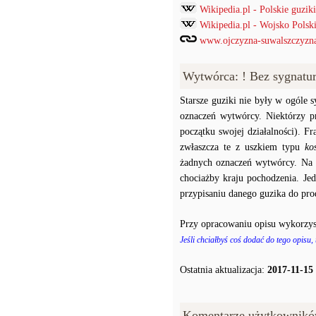
Wikipedia.pl - Polskie guz
Wikipedia.pl - Wojsko Pols
www.ojczyzna-suwalszczyzna.
Wytwórca: ! Bez sygnatu
Starsze guziki nie były w ogóle
oznaczeń wytwórcy. Niektórzy p
początku swojej działalności). F
zwłaszcza te z uszkiem typu
ko
żadnych oznaczeń wytwórcy. Na p
chociażby kraju pochodzenia. J
przypisaniu danego guzika do prod
Przy opracowaniu opisu wykorzys
Jeśli chciałbyś coś dodać do tego opisu,
Ostatnia aktualizacja:
2017-11-15
Komentarze użytkownikó