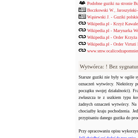
Podobne guziki na stronie B
Boczkowski W., Jaroszyński
Wąsiewski J. - Guziki pols
Wikipedia.pl - Krzyż Kawale
Wikipedia.pl - Marynarka W
Wikipedia.pl - Order Krzyż
Wikipedia.pl - Order Virtuti 
www.smw.ocalicodzapomnien
Wytwórca: ! Bez sygnatu
Starsze guziki nie były w ogóle
oznaczeń wytwórcy. Niektórzy p
początku swojej działalności). F
zwłaszcza te z uszkiem typu
ko
żadnych oznaczeń wytwórcy. Na p
chociażby kraju pochodzenia. J
przypisaniu danego guzika do prod
Przy opracowaniu opisu wykorzys