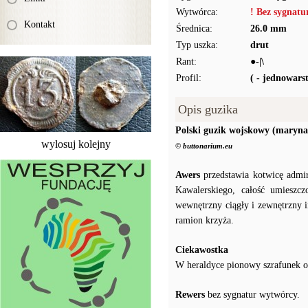
Wytwórca:
! Bez sygnat
Kontakt
Średnica:
26.0 mm
Typ uszka:
drut
Rant:
●-|\
Profil:
( - jednowar
Opis guzika
Polski guzik wojskowy (maryna
wylosuj kolejny
© buttonarium.eu
Awers
przedstawia kotwicę admir
Kawalerskiego, całość umiesz
wewnętrzny ciągły i zewnętrzny 
ramion krzyża.
Ciekawostka
W heraldyce pionowy szrafunek o
Rewers
bez sygnatur wytwórcy.