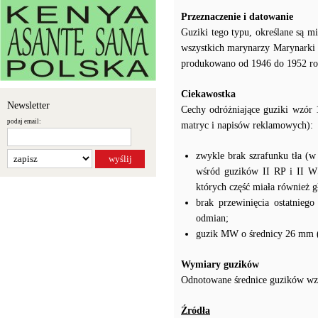
Przeznaczenie i datowanie
Guziki tego typu, określane są 
wszystkich marynarzy Marynarki 
produkowano od 1946 do 1952 ro
Ciekawostka
Newsletter
Cechy odróżniające guziki wzór 
podaj email:
matryc i napisów reklamowych):
zwykle brak szrafunku tła (
wśród guzików II RP i II WŚ
których część miała również gł
brak przewinięcia ostatnieg
odmian;
guzik MW o średnicy 26 mm 
Wymiary guzików
Odnotowane średnice guzików wzó
Źródła