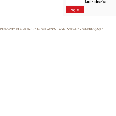
kod z obrazka
Buttonarium.eu © 2000-2026 by rwb Warsaw +48-602-508-126 -
rwbguziki@wp.pl