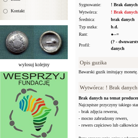
Sygnowanie:
! Brak danych
Kontakt
Wytwórca:
! Brak danych
Średnica:
brak danych
Typ uszka:
b.d.
Rant:
●--=
(? - dwuwars
Profil:
danych
Opis guzika
wylosuj kolejny
Bawarski guzik imitujący monetę.
Wytwórca: ! Brak danych
Brak danych na temat producen
Najczęstsze przyczyny takiego stan
- brak zdjęcia rewersu,
- mocno zabrudzony rewers,
- rewers częściowo lub całkowici