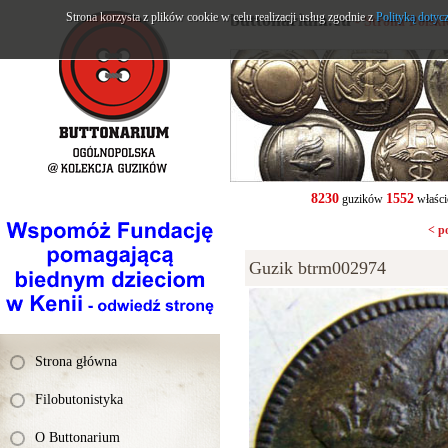
Strona korzysta z plików cookie w celu realizacji usług zgodnie z
buttonarium.eu
Polityką dotyc
- Strona Polsk
8230
1552
guzików
właści
< p
Guzik btrm002974
Strona główna
Filobutonistyka
O Buttonarium