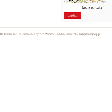
kod z obrazka
Buttonarium.eu © 2000-2026 by rwb Warsaw +48-602-508-126 -
rwbguziki@wp.pl