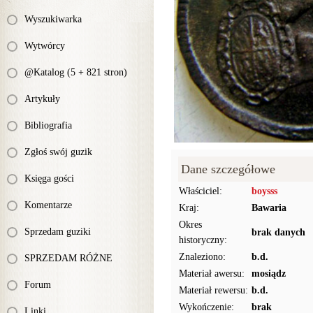
Wyszukiwarka
Wytwórcy
@Katalog (5 + 821 stron)
Artykuły
Bibliografia
Zgłoś swój guzik
Dane szczegółowe
Księga gości
Właściciel:
boysss
Komentarze
Kraj:
Bawaria
Okres
Sprzedam guziki
brak danych
historyczny:
Znaleziono:
b.d.
SPRZEDAM RÓŻNE
Materiał awersu:
mosiądz
Forum
Materiał rewersu:
b.d.
Wykończenie:
brak
Linki