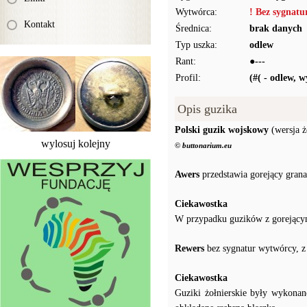
Wytwórca:
! Bez sygnat
Kontakt
Średnica:
brak danych
Typ uszka:
odlew
Rant:
●---
Profil:
(#( - odlew, 
Opis guzika
Polski guzik wojskowy
(wersja ż
wylosuj kolejny
© buttonarium.eu
Awers
przedstawia gorejący grana
Ciekawostka
W przypadku guzików z gorejącym
Rewers
bez sygnatur wytwórcy, z
Ciekawostka
Guziki żołnierskie były wykonan