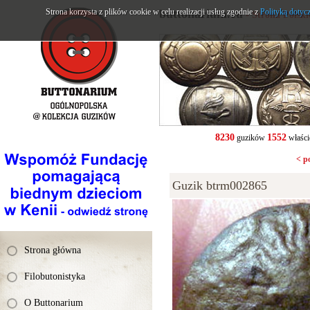
Strona korzysta z plików cookie w celu realizacji usług zgodnie z
buttonarium.eu
Polityką dotyc
- Strona Polsk
8230
1552
guzików
właści
< p
Guzik btrm002865
Strona główna
Filobutonistyka
O Buttonarium