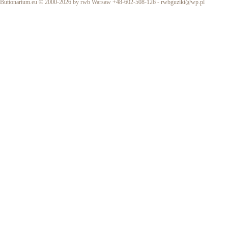
Buttonarium.eu © 2000-2026 by rwb Warsaw +48-602-508-126 -
rwbguziki@wp.pl