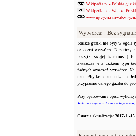
Wikipedia.pl - Polskie guz
Wikipedia.pl - Wojsko Pols
www.ojczyzna-suwalszczyzna.
Wytwórca: ! Bez sygnatu
Starsze guziki nie były w ogóle
oznaczeń wytwórcy. Niektórzy p
początku swojej działalności). F
zwłaszcza te z uszkiem typu
ko
żadnych oznaczeń wytwórcy. Na p
chociażby kraju pochodzenia. J
przypisaniu danego guzika do prod
Przy opracowaniu opisu wykorzys
Jeśli chciałbyś coś dodać do tego opisu,
Ostatnia aktualizacja:
2017-11-15
Komentarze użytkownikó