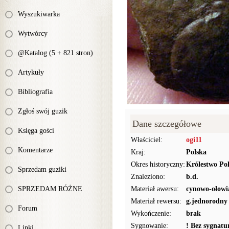
Wyszukiwarka
Wytwórcy
@Katalog (5 + 821 stron)
Artykuły
Bibliografia
Zgłoś swój guzik
Dane szczegółowe
Księga gości
Właściciel:
ogi11
Komentarze
Kraj:
Polska
Okres historyczny:
Królestwo Pol
Sprzedam guziki
Znaleziono:
b.d.
SPRZEDAM RÓŻNE
Materiał awersu:
cynowo-ołowi
Materiał rewersu:
g.jednorodny
Forum
Wykończenie:
brak
Sygnowanie:
! Bez sygnat
Linki