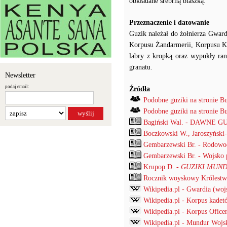
obkładane srebrną blaszką.
Przeznaczenie i datowanie
Guzik należał do żołnierza Gwar
Korpusu Żandarmerii, Korpusu Ka
labry z kropką oraz wypukły ran
granatu.
Newsletter
podaj email:
Źródła
Podobne guziki na stronie B
Podobne guziki na stronie B
Bagiński Wal. - DAWNE G
Boczkowski W., Jaroszyński
Gembarzewski Br. - Rodowod
Gembarzewski Br. - Wojsko p
Krupop D. -
GUZIKI MUND
Rocznik woyskowy Królestwa
Wikipedia.pl - Gwardia (woj
Wikipedia.pl - Korpus kadet
Wikipedia.pl - Korpus Ofic
Wikipedia.pl - Mundur Wojs