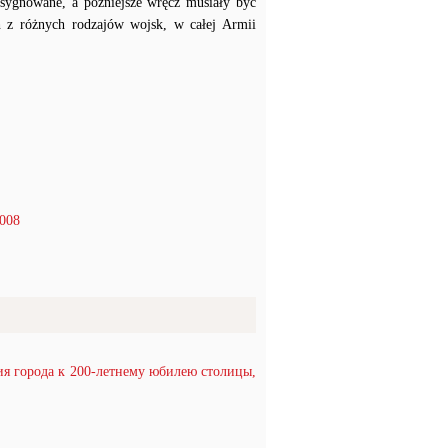
 sygnowane, a późniejsze wręcz musiały być
h z różnych rodzajów wojsk, w całej Armii
2008
ия города к 200-летнему юбилею столицы,