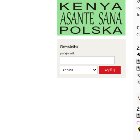
g
s
I
C
G
Newsletter
Ź
podaj email:
Ź
С