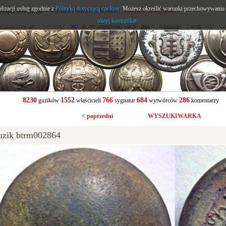
alizacji usług zgodnie z
onarium.eu
Polityką dotyczącą cookies
. Możesz określić warunki przechowywania l
- Strona Polskich Kolekcjonerów Guzików
ukryj komunikat
8230
1552
766
684
286
guzików
właścicieli
sygnatur
wytwórców
komentarzy
< poprzedni
WYSZUKIWARKA
uzik btrm002864