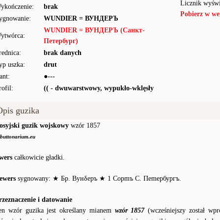
Licznik wyświ
ykończenie:
brak
Pobierz w we
ygnowanie:
WUNDIER = ВУНДЕРЪ
WUNDIER = ВУНДЕРЪ (Санкт-
ytwórca:
Петербург)
rednica:
brak danych
yp uszka:
drut
ant:
●---
rofil:
(( - dwuwarstwowy, wypukło-wklęsły
Opis guzika
osyjski guzik wojskowy
wzór 1857
buttonarium.eu
wers
całkowicie gładki.
ewers
sygnowany: ★ Бр. Вунδеръ ★ 1 Сорmъ С. Пеmербургъ.
rzeznaczenie i datowanie
en wzór guzika jest określany mianem
wzór 1857
(wcześniejszy został wpr