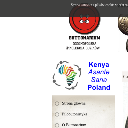
Strona korzysta z plików cookie w celu re
butt
G
Strona główna
Filobutonistyka
O Buttonarium