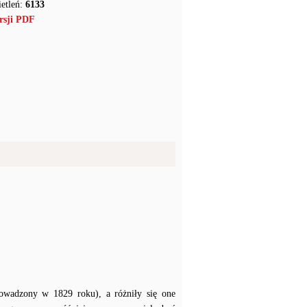
etleń:
6133
rsji PDF
owadzony w 1829 roku), a różniły się one