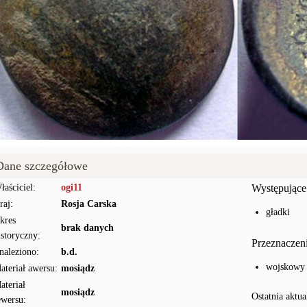
Dane szczegółowe
łaściciel:
ogi11
Występujące
raj:
Rosja Carska
gładki
kres
brak danych
istoryczny:
Przeznaczen
naleziono:
b.d.
wojskowy
ateriał awersu:
mosiądz
ateriał
mosiądz
Ostatnia aktua
ewersu: