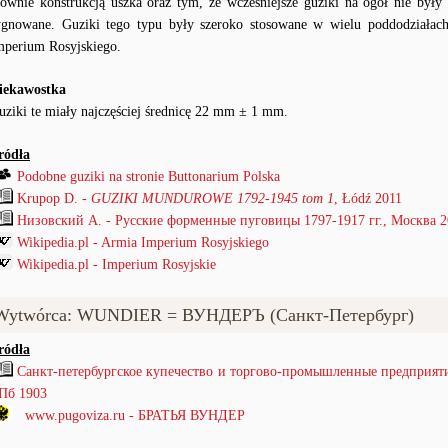
łównie konstrukcją uszka oraz tym, że wcześniejsze guziki na ogół nie były
ygnowane. Guziki tego typu były szeroko stosowane w wielu poddodziałac
mperium Rosyjskiego.
iekawostka
uziki te miały najczęściej średnicę 22 mm ± 1 mm.
ródła
Podobne guziki na stronie Buttonarium Polska
Krupop D. -
GUZIKI MUNDUROWE 1792-1945 tom 1
, Łódź 2011
Низовский А. - Русские форменные пуговицы 1797-1917 гг., Mocква 
Wikipedia.pl - Armia Imperium Rosyjskiego
Wikipedia.pl - Imperium Rosyjskie
Wytwórca: WUNDIER = ВУНДЕРЪ (Санкт-Петербург)
ródła
Санкт-петербургское купечество и торгово-промышленные предприят
Пб 1903
www.pugoviza.ru - БРАТЬЯ ВУНДЕР