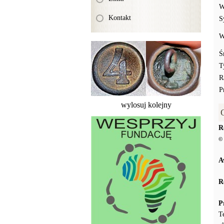
W
Kontakt
S
W
Ś
T
R
P
wylosuj kolejny
R
© 
A
R
P
T