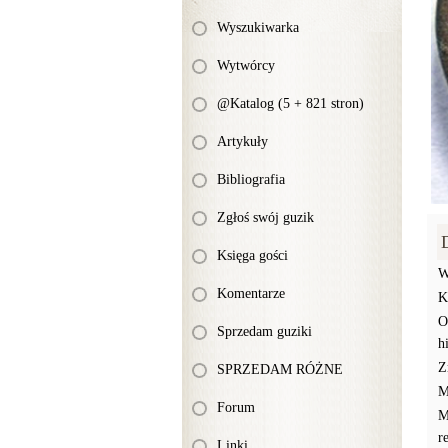
Wyszukiwarka
Wytwórcy
@Katalog (5 + 821 stron)
Artykuły
Bibliografia
Zgłoś swój guzik
Księga gości
W
Komentarze
K
O
Sprzedam guziki
h
Z
SPRZEDAM RÓŻNE
M
Forum
M
r
Linki