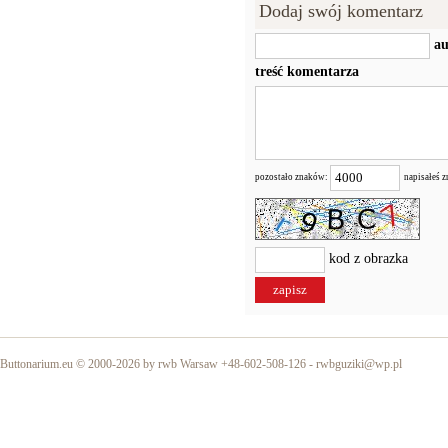
Dodaj swój komentarz
au
treść komentarza
pozostało znaków:
napisałeś 
kod z obrazka
Buttonarium.eu © 2000-2026 by rwb Warsaw +48-602-508-126 -
rwbguziki@wp.pl