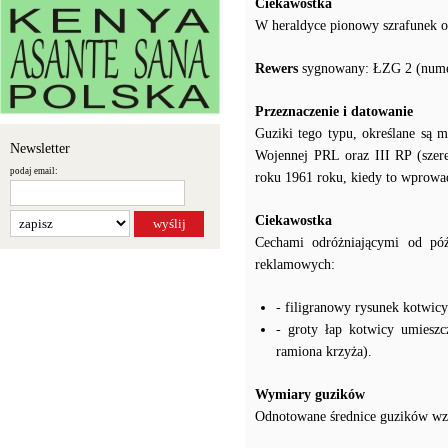
Ciekawostka
W heraldyce pionowy szrafunek o
Rewers
sygnowany: ŁZG 2 (numer
Przeznaczenie i datowanie
Guziki tego typu, określane są
Newsletter
Wojennej PRL oraz III RP (szer
podaj email:
roku 1961 roku, kiedy to wprowad
Ciekawostka
Cechami odróżniającymi od póź
reklamowych:
- filigranowy rysunek kotwic
- groty łap kotwicy umiesz
ramiona krzyża).
Wymiary guzików
Odnotowane średnice guzików wzó