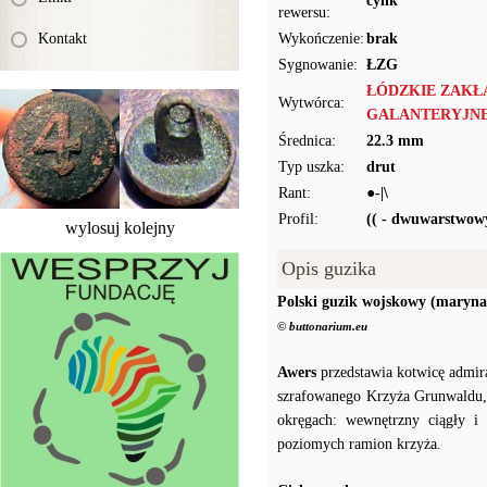
cynk
rewersu:
Kontakt
Wykończenie:
brak
Sygnowanie:
ŁZG
ŁÓDZKIE ZAKŁ
Wytwórca:
GALANTERYJNE
Średnica:
22.3 mm
Typ uszka:
drut
Rant:
●-|\
Profil:
(( - dwuwarstwow
wylosuj kolejny
Opis guzika
Polski guzik wojskowy (maryna
© buttonarium.eu
Awers
przedstawia kotwicę admira
szrafowanego Krzyża Grunwaldu,
okręgach: wewnętrzny ciągły i
poziomych ramion krzyża.