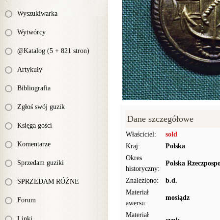
Wyszukiwarka
Wytwórcy
@Katalog (5 + 821 stron)
Artykuły
Bibliografia
Zgłoś swój guzik
Dane szczegółowe
Księga gości
Właściciel:
sold
Komentarze
Kraj:
Polska
Okres
Sprzedam guziki
Polska Rzeczpospo
historyczny:
Znaleziono:
b.d.
SPRZEDAM RÓŻNE
Materiał
mosiądz
Forum
awersu:
Materiał
Linki