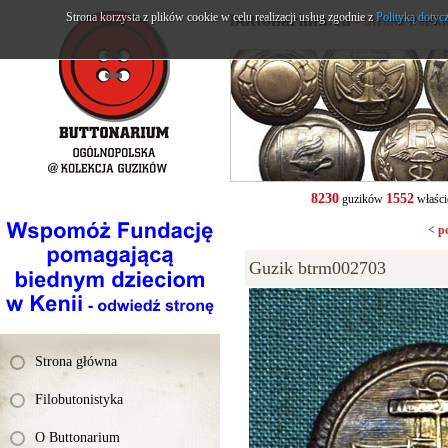
Strona korzysta z plików cookie w celu realizacji usług zgodnie z
buttonarium.eu
Polityką dotyc
- Strona Polsk
8230
1552
guzików
właści
< p
Guzik btrm002703
Strona główna
Filobutonistyka
O Buttonarium