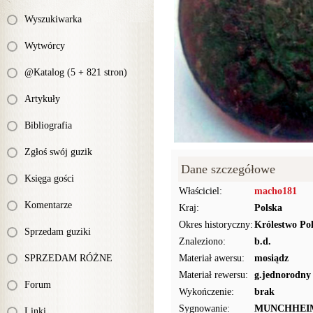
Wyszukiwarka
Wytwórcy
@Katalog (5 + 821 stron)
Artykuły
Bibliografia
Zgłoś swój guzik
Dane szczegółowe
Księga gości
Właściciel:
macho181
Komentarze
Kraj:
Polska
Okres historyczny:
Królestwo Pol
Sprzedam guziki
Znaleziono:
b.d.
SPRZEDAM RÓŻNE
Materiał awersu:
mosiądz
Materiał rewersu:
g.jednorodny
Forum
Wykończenie:
brak
Sygnowanie:
MUNCHHEI
Linki