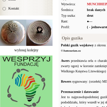
Wytwórca:
MUNCHHEI
Kontakt
Średnica:
brak danych
Typ uszka:
drut
Rant:
●---
Profil:
( - jednowar
Opis guzika
Polski guzik wojskowy
z okresu 
wylosuj kolejny
© buttonarium.eu
Awers
przedstawia orła o charak
zwarty ogon) w koronie zamknięte
Wielkiego Księstwa Litewskiego) 
Rewers
sygnowany: (orzełek)
Przeznaczenie i datowanie
Jest to najprawdopodobniej guzi
pododdziału, który wszedł w jej 