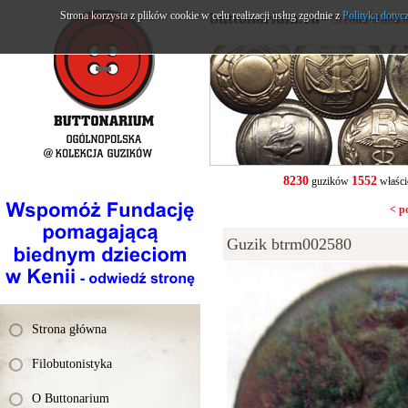
Strona korzysta z plików cookie w celu realizacji usług zgodnie z
buttonarium.eu
Polityką dotyc
- Strona Polsk
8230
1552
guzików
właści
< p
Guzik btrm002580
Strona główna
Filobutonistyka
O Buttonarium