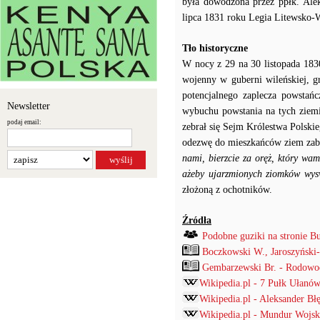
była dowodzona przez ppłk. Alek
lipca 1831 roku Legia Litewsko-
Tło historyczne
W nocy z 29 na 30 listopada 183
wojenny w guberni wileńskiej, g
potencjalnego zaplecza powstań
Newsletter
wybuchu powstania na tych ziemi
podaj email:
zebrał się Sejm Królestwa Polski
odezwę do mieszkańców ziem zabr
nami, bierzcie za oręż, który wa
ażeby ujarzmionych ziomków wys
złożoną z ochotników.
Źródła
Podobne guziki na stronie B
Boczkowski W., Jaroszyński
Gembarzewski Br. - Rodowod
Wikipedia.pl - 7 Pułk Ułanów
Wikipedia.pl - Aleksander Bł
Wikipedia.pl - Mundur Wojs