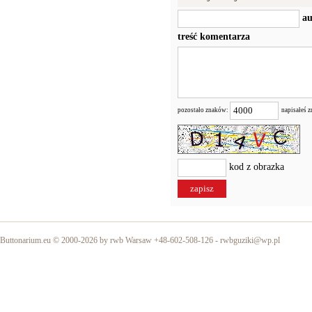
au
treść komentarza
pozostało znaków:
napisałeś 
kod z obrazka
Buttonarium.eu © 2000-2026 by rwb Warsaw +48-602-508-126 -
rwbguziki@wp.pl