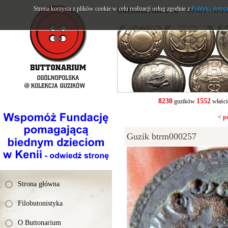
Strona korzysta z plików cookie w celu realizacji usług zgodnie z
buttonarium.eu
Polityką dotyc
- Strona Polsk
8230
1552
guzików
właści
< p
Guzik btrm000257
Strona główna
Filobutonistyka
O Buttonarium