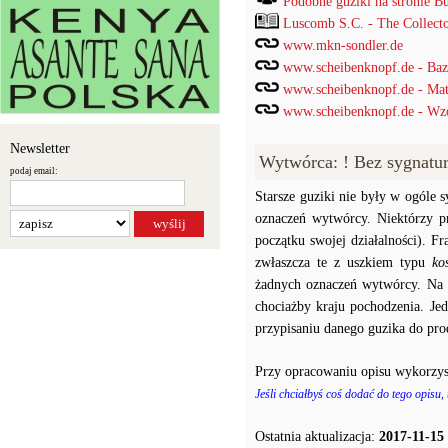
Podobne guziki na stronie B
Luscomb S.C. - The Collect
www.mkn-sondler.de
www.scheibenknopf.de - Ba
www.scheibenknopf.de - Mat
www.scheibenknopf.de - Wzor
Newsletter
Wytwórca: ! Bez sygnatu
podaj email:
Starsze guziki nie były w ogóle
oznaczeń wytwórcy. Niektórzy p
początku swojej działalności). F
zwłaszcza te z uszkiem typu
ko
żadnych oznaczeń wytwórcy. Na p
chociażby kraju pochodzenia. J
przypisaniu danego guzika do prod
Przy opracowaniu opisu wykorzys
Jeśli chciałbyś coś dodać do tego opisu,
Ostatnia aktualizacja:
2017-11-15