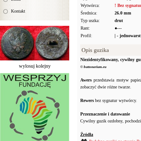
Wytwórca:
! Bez sygnat
Kontakt
Średnica:
26.0 mm
Typ uszka:
drut
Rant:
●---
Profil:
| - jednowars
Opis guzika
Niezidentyfikowany, cywilny g
wylosuj kolejny
© buttonarium.eu
Awers
przedstawia motyw papież
zobaczyć dwie różne twarze.
Rewers
bez sygnatur wytwórcy.
Przeznaczenie i datowanie
Cywilny guzik ozdobny, pochodzi
Źródła