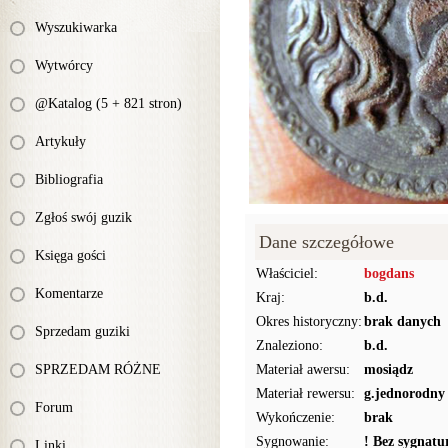
Wyszukiwarka
Wytwórcy
@Katalog (5 + 821 stron)
Artykuły
Bibliografia
Zgłoś swój guzik
Dane szczegółowe
Księga gości
Właściciel:
bogdans
Komentarze
Kraj:
b.d.
Okres historyczny:
brak danych
Sprzedam guziki
Znaleziono:
b.d.
SPRZEDAM RÓŻNE
Materiał awersu:
mosiądz
Materiał rewersu:
g.jednorodny
Forum
Wykończenie:
brak
Sygnowanie:
! Bez sygnat
Linki