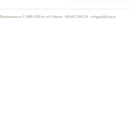
Buttonarium.eu © 2000-2026 by rwb Warsaw +48-602-508-126 -
rwbguziki@wp.pl