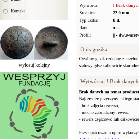
Wytwórca:
! Brak danyc
Kontakt
Średnica:
22.0 mm
Typ uszka:
b.d.
Rant:
●---
Profil:
|| - dwuwarst
Opis guzika
Cywilny guzik ozdobny z przełomu
wylosuj kolejny
stalowy gdyz całkowicie skorodow
Wytwórca: ! Brak danych
Brak danych na temat producen
Najczęstsze przyczyny takiego stan
- brak zdjęcia rewersu,
- mocno zabrudzony rewers,
- rewers częściowo lub całkowici
Przy opracowaniu opisu wykorzys