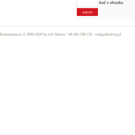
kod z obrazka
Buttonarium.eu © 2000-2026 by rwb Warsaw +48-602-508-126 -
rwbguziki@wp.pl