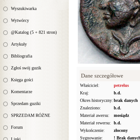
Wyszukiwarka
Wytwórcy
@Katalog (5 + 821 stron)
Artykuły
Bibliografia
Zgłoś swój guzik
Dane szczegółowe
Księga gości
Właściciel:
petrelus
Komentarze
Kraj:
b.d.
Okres historyczny:
brak danych
Sprzedam guziki
Znaleziono:
b.d.
SPRZEDAM RÓŻNE
Materiał awersu:
mosiądz
Materiał rewersu:
b.d.
Forum
Wykończenie:
złocony
Sygnowanie:
! Brak danyc
Linki