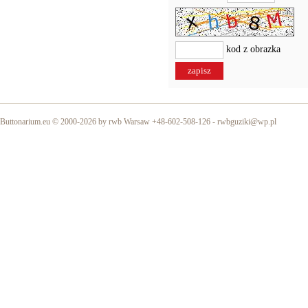
kod z obrazka
Buttonarium.eu © 2000-2026 by rwb Warsaw +48-602-508-126 -
rwbguziki@wp.pl