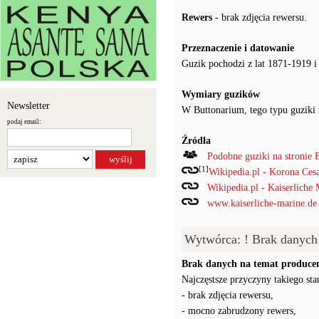
Rewers
- brak zdjęcia rewersu.
Przeznaczenie i datowanie
Guzik pochodzi z lat 1871-1919 i
Wymiary guzików
Newsletter
W Buttonarium, tego typu guziki
podaj email:
Źródła
Podobne guziki na stronie 
[1]
Wikipedia.pl - Korona Ces
Wikipedia.pl - Kaiserliche
www.kaiserliche-marine.de 
Wytwórca: ! Brak danych
Brak danych na temat producen
Najczęstsze przyczyny takiego stan
- brak zdjęcia rewersu,
- mocno zabrudzony rewers,