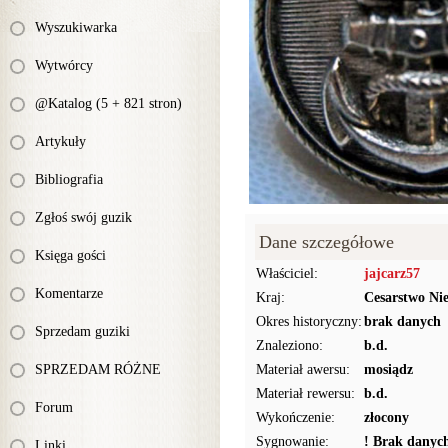
Wyszukiwarka
Wytwórcy
@Katalog (5 + 821 stron)
Artykuły
Bibliografia
Zgłoś swój guzik
Dane szczegółowe
Księga gości
Właściciel:
jajcarz57
Komentarze
Kraj:
Cesarstwo Ni
Okres historyczny:
brak danych
Sprzedam guziki
Znaleziono:
b.d.
SPRZEDAM RÓŻNE
Materiał awersu:
mosiądz
Materiał rewersu:
b.d.
Forum
Wykończenie:
złocony
Sygnowanie:
! Brak danyc
Linki