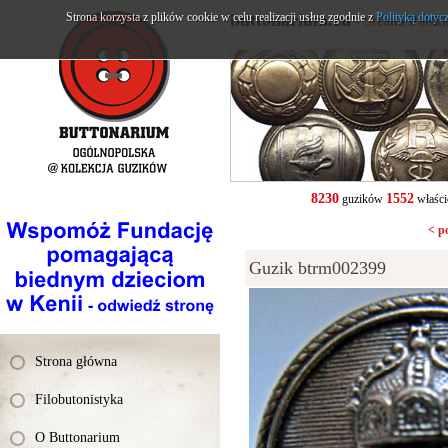
Strona korzysta z plików cookie w celu realizacji usług zgodnie z
buttonarium.eu
Polityką dotyc
- Strona Polsk
8230
1552
guzików
właści
< p
Guzik btrm002399
Strona główna
Filobutonistyka
O Buttonarium