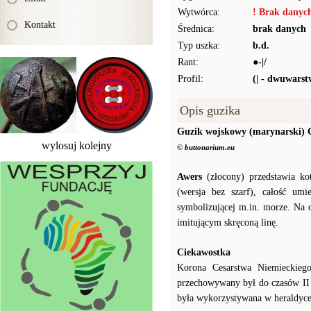
Wytwórca:
! Brak danyc
Kontakt
Średnica:
brak danych
Typ uszka:
b.d.
Rant:
●-|/
Profil:
(| - dwuwars
Opis guzika
Guzik wojskowy (marynarski) 
wylosuj kolejny
© buttonarium.eu
Awers
(złocony) przedstawia ko
(wersja bez szarf), całość um
symbolizującej m.in. morze. Na 
imitującym skręconą linę.
Ciekawostka
Korona Cesarstwa Niemieckieg
przechowywany był do czasów II
była wykorzystywana w heraldyce